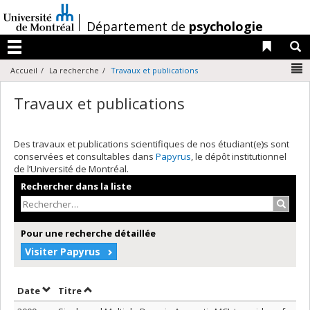
Passer
au
/
Département de
psychologie
contenu
Liens 
R
Menu
N
Accueil
La recherche
Travaux et publications
Travaux et publications
Des travaux et publications scientifiques de nos étudiant(e)s sont
conservées et consultables dans
Papyrus
, le dépôt institutionnel
de l’Université de Montréal.
Rechercher dans la liste
Recher
Pour une recherche détaillée
Visiter Papyrus
Trier par date en ordre décroissant
Trier par titre en ordre décroissant
Date
Titre