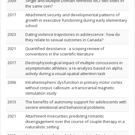
2009
Single and Multiple Domain Amnestic MCI: two sides of
the same coin?
2017
Attachment security and developmental patterns of
growth in executive functioning during early elementary
school
2023
Dating violence trajectories in adolescence : how do
they relate to sexual outcomes in Canada?
2021
Quantified desistance : a scoping review of
conventions in the scientific literature
2017
Electrophysiological impact of multiple concussions in
asymptomatic athletes: a re-analysis based on alpha
activity during a visual-spatial attention task
2006
Intrahemispheric dysfunction in primary motor cortex
without corpus callosum: a transcranial magnetic
stimulation study
2013
The benefits of autonomy support for adolescents with
severe emotional and behavioral problems
2021
Attachment insecurities predicting romantic
disengagement over the course of couple therapy in a
naturalistic setting