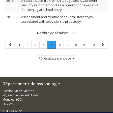
2015
A secure base from which to regulate: Attachment
security in toddlerhood as a predictor of executive
functioning at school entry
2013
Assessment and treatment of vocal stereotypy
associated with television: a pilot study
Nombre de résultats :
328
Page
Page
Page
Page
Page
Page
.
Page
Page
Page
Page
Page
Page
1
2
3
4
5
6
7
8
9
10
précédente
Page
suivant
courante.
10 résultats par page
Département de psychologie
Pavillon Marie-Victorin
90, avenue Vincent d'Indy
Montréal (QC)
H2V 2S9
514 343-6972