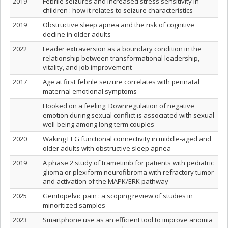
2019
Febrile seizures and increased stress sensitivity in
children : how it relates to seizure characteristics
2019
Obstructive sleep apnea and the risk of cognitive
decline in older adults
2022
Leader extraversion as a boundary condition in the
relationship between transformational leadership,
vitality, and job improvement
2017
Age at first febrile seizure correlates with perinatal
maternal emotional symptoms
Hooked on a feeling: Downregulation of negative
emotion during sexual conflict is associated with sexual
well-being among long-term couples
2020
Waking EEG functional connectivity in middle-aged and
older adults with obstructive sleep apnea
2019
A phase 2 study of trametinib for patients with pediatric
glioma or plexiform neurofibroma with refractory tumor
and activation of the MAPK/ERK pathway
2025
Genitopelvic pain : a scoping review of studies in
minoritized samples
2023
Smartphone use as an efficient tool to improve anomia