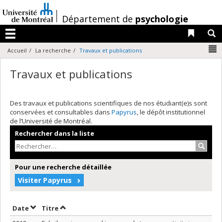
Passer
au
/
Département de
psychologie
contenu
Liens 
R
Menu
N
Accueil
La recherche
Travaux et publications
Travaux et publications
Des travaux et publications scientifiques de nos étudiant(e)s sont
conservées et consultables dans
Papyrus
, le dépôt institutionnel
de l’Université de Montréal.
Rechercher dans la liste
Recher
Pour une recherche détaillée
Visiter Papyrus
Trier par date en ordre décroissant
Trier par titre en ordre décroissant
Date
Titre