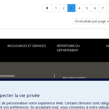
Page
Page
Page
Page
.
Page
Page
Page
Page
1
2
3
4
5
6
7
précédente
Page
courante.
10 résultats par page
RESSOURCES ET SERVICES
RÉPERTOIRE DU
N
DÉPARTEMENT
événements
BESOIN D'AIDE?
utenir le Département?
Plan du site
Signaler une erreur
ecter la vie privée
Accessibilité
t de personnaliser votre expérience Web. Certains témoins sont oblig
ent vos préférences. En acceptant tout, vous consentez à notre utili