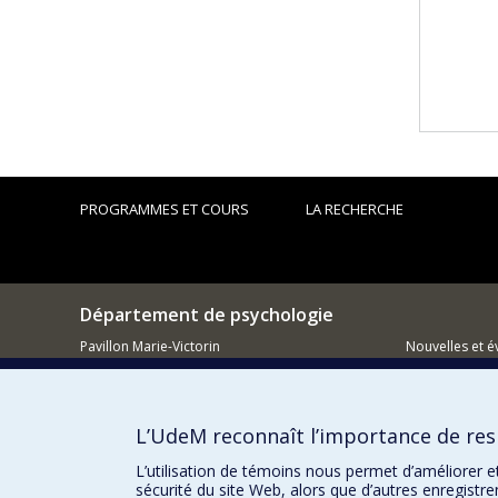
PROGRAMMES ET COURS
LA RECHERCHE
Département de psychologie
Pavillon Marie-Victorin
Nouvelles et 
90, avenue Vincent d'Indy
Montréal (QC)
Comment so
H2V 2S9
L’UdeM reconnaît l’importance de resp
514 343-6972
L’utilisation de témoins nous permet d’améliorer e
sécurité du site Web, alors que d’autres enregistr