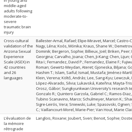
in young and
middle-aged
adults following
moderate-to-
severe
traumatic brain
injury
Cross-cultural
Ballester-Arnal, Rafael; Elipe-Miravet, Marcel; Castro-C
validation of the
Nagy, Léna; Koós, Mónika; Kraus, Shane W.; Demetrovic
Arizona Sexual
Dominik; Bergeron, Sophie; Billieux, Joël; Briken, Peer
Experience
Georgina; Carvalho, Joana; Chen, Ji-Kang; Chen, Lijun;
Scale (ASEX) in
Rita I.; Fernandez, David P.; Fernandez, Elaine F.; Fuj
42 countries
Roman; Gewirtz-Meydan, Ateret; Gjoneska, Biljana; Go
and 26
Hashim T.; Islam, Saiful; Ismail, Mustafa; Jiménez-Martí
languages
Klein, Verena; Költő, András; Lee, Sang-Kyu; Lewczuk, K
López-Alvarado, Silvia; Lukavská, Kateřina; Mayta-Trist
Orosz, Gábor; Sungkyunkwan University’s research t
Gonzalo R.; Quintero Garzola, Gabriel C.; Ramos-Diaz,
Tubino Scanavino, Marco; Schulmeyer, Marion K.; Shar
Sigre-Leirós, Vera; Sniewski, Luke; Spasovski, Ognen; S
C.; Vaillancourt-Morel, Marie-Pier; Van Hout, Marie Cla
L’évaluation de
Langlois, Roxane; Joubert, Sven; Benoit, Sophie; Dostie
la mémoire
rétrograde