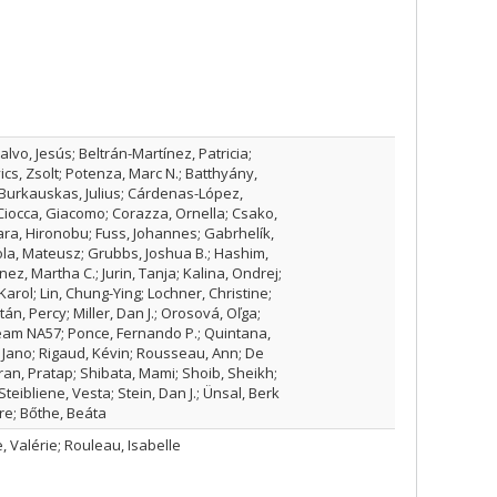
alvo, Jesús; Beltrán-Martínez, Patricia;
s, Zsolt; Potenza, Marc N.; Batthyány,
; Burkauskas, Julius; Cárdenas-López,
 Ciocca, Giacomo; Corazza, Ornella; Csako,
iwara, Hironobu; Fuss, Johannes; Gabrhelík,
la, Mateusz; Grubbs, Joshua B.; Hashim,
nez, Martha C.; Jurin, Tanja; Kalina, Ondrej;
arol; Lin, Chung-Ying; Lochner, Christine;
án, Percy; Miller, Dan J.; Orosová, Oľga;
eam NA57; Ponce, Fernando P.; Quintana,
 Jano; Rigaud, Kévin; Rousseau, Ann; De
an, Pratap; Shibata, Mami; Shoib, Sheikh;
teibliene, Vesta; Stein, Dan J.; Ünsal, Berk
ire; Bőthe, Beáta
, Valérie; Rouleau, Isabelle