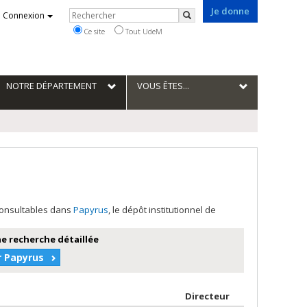
Je donne
Rechercher
Connexion
Rechercher
Ce site
Tout UdeM
NOTRE DÉPARTEMENT
VOUS ÊTES...
 consultables dans
Papyrus
, le dépôt institutionnel de
e recherche détaillée
r Papyrus
par contributeu
Directeur