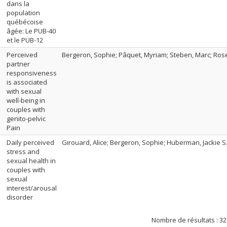
dans la
population
québécoise
âgée: Le PUB-40
et le PUB-12
Perceived
Bergeron, Sophie; Pâquet, Myriam; Steben, Marc; Rose
partner
responsiveness
is associated
with sexual
well-being in
couples with
genito-pelvic
Pain
Daily perceived
Girouard, Alice; Bergeron, Sophie; Huberman, Jackie S.
stress and
sexual health in
couples with
sexual
interest/arousal
disorder
Nombre de résultats :
32