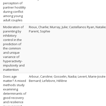
perception of
partner hostility
during conflict
among young
adult couples
Moderation of
Rioux, Charlie; Murray, Julie; Castellanos Ryan, Natali
parenting by
Parent, Sophie
inhibitory
control in the
prediction of
the common
and unique
variance of
hyperactivity-
impulsivity and
inattention
Does age
Arbour, Caroline; Gosselin, Nadia; Levert, Marie-Josée
matter? A mixed
Bernard; Lefebvre, Hélène
methods study
examining
determinants of
good recovery
and resilience