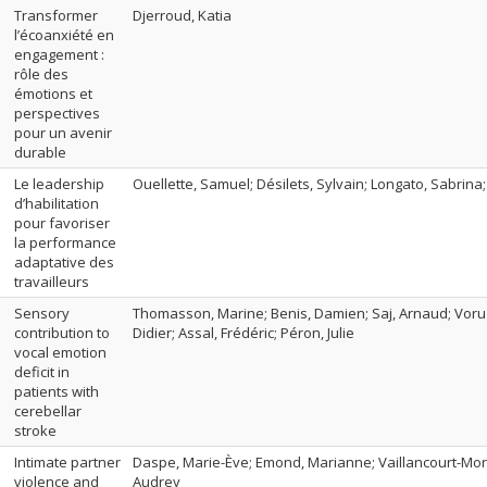
Transformer
Djerroud, Katia
l’écoanxiété en
engagement :
rôle des
émotions et
perspectives
pour un avenir
durable
Le leadership
Ouellette, Samuel; Désilets, Sylvain; Longato, Sabrina
d’habilitation
pour favoriser
la performance
adaptative des
travailleurs
Sensory
Thomasson, Marine; Benis, Damien; Saj, Arnaud; Voruz
contribution to
Didier; Assal, Frédéric; Péron, Julie
vocal emotion
deficit in
patients with
cerebellar
stroke
Intimate partner
Daspe, Marie-Ève; Emond, Marianne; Vaillancourt-More
violence and
Audrey