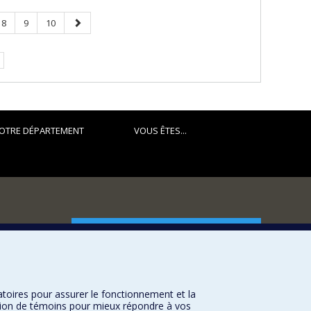
Page
Page
Page
Page
8
9
10
suivante
OTRE DÉPARTEMENT
VOUS ÊTES...
FACULTÉ DES ARTS ET DES SCIENCES
Nos départements et écoles
Nos centres d'études
atoires pour assurer le fonctionnement et la
Nos programmes et cours
sation de témoins pour mieux répondre à vos