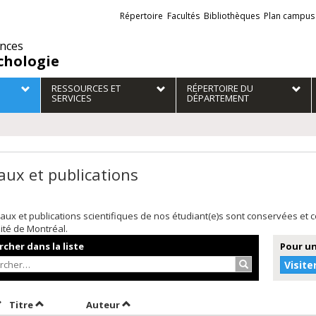
Liens
Répertoire
Facultés
Bibliothèques
Plan campus
externes
ences
chologie
RESSOURCES ET
RÉPERTOIRE DU
SERVICES
DÉPARTEMENT
aux et publications
aux et publications scientifiques de nos étudiant(e)s sont conservées et
sité de Montréal.
cher dans la liste
Pour un
Rechercher…
Visite
rier par date en ordre décroissant
Trier par titre en ordre décroissant
Trier par auteur en ordre décroissant
Titre
Auteur