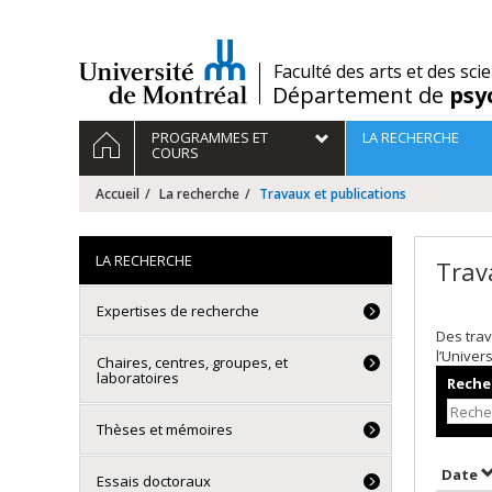
Passer
au
contenu
/
Faculté des arts et des sci
Département de
psy
Navigation
ACCUEIL
PROGRAMMES ET
LA RECHERCHE
principale
COURS
Accueil
La recherche
Travaux et publications
LA RECHERCHE
Trav
Expertises de recherche
Des trav
l’Univer
Chaires, centres, groupes, et
laboratoires
Recher
Thèses et mémoires
T
Date
Essais doctoraux