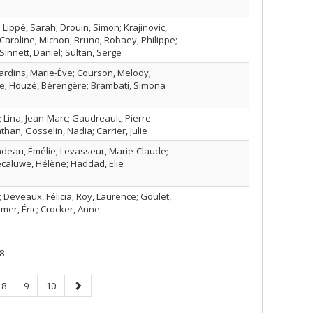
 Lippé, Sarah; Drouin, Simon; Krajinovic,
Caroline; Michon, Bruno; Robaey, Philippe;
innett, Daniel; Sultan, Serge
jardins, Marie-Ève; Courson, Melody;
he; Houzé, Bérengère; Brambati, Simona
Lina, Jean-Marc; Gaudreault, Pierre-
than; Gosselin, Nadia; Carrier, Julie
ndeau, Émélie; Levasseur, Marie-Claude;
ecaluwe, Hélène; Haddad, Elie
e; Deveaux, Félicia; Roy, Laurence; Goulet,
mer, Éric; Crocker, Anne
8
Page
Page
Page
Page
8
9
10
suivante
.