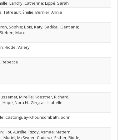
lle; Landry, Catherine; Lippé‬, ‪Sarah
; Tétreault, Émilie; Bernier, Annie
ron, Sophie; Bois, Katy; Sadikaj, Gentiana;
; Steben, Marc
n; Ridde, Valery
i, Rebecca
ussemet, Mireille; Koestner, Richard;
; Hope, Nora H.; Gingras, Isabelle
elle; Castonguay-Khounsombath, Sonn
n; Hot, Aurélie; Rizqy, Asmaa; Mattern,
de, Muriel; McSween-Cadieux, Esther; Ridde,