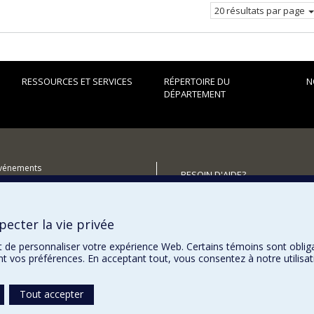
20 résultats par page
RESSOURCES ET SERVICES
RÉPERTOIRE DU
N
DÉPARTEMENT
événements
BESOIN D'AIDE?
utenir le Département?
Plan du site
Signaler une erreur
ecter la vie privée
Accessibilité
t de personnaliser votre expérience Web. Certains témoins sont oblig
ent vos préférences. En acceptant tout, vous consentez à notre utili
Tout accepter