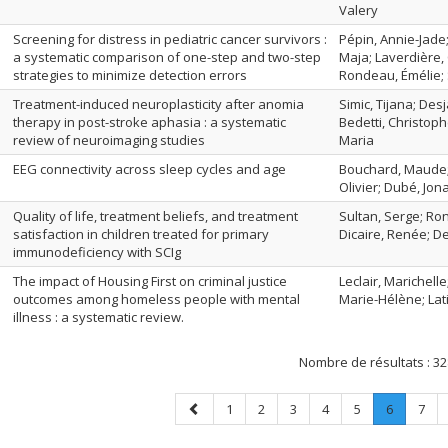
Valery
Screening for distress in pediatric cancer survivors :
Pépin, Annie-Jade;
a systematic comparison of one-step and two-step
Maja; Laverdière, 
strategies to minimize detection errors
Rondeau, Émélie; S
Treatment-induced neuroplasticity after anomia
Simic, Tijana; Des
therapy in post-stroke aphasia : a systematic
Bedetti, Christop
review of neuroimaging studies
Maria
EEG connectivity across sleep cycles and age
Bouchard, Maude; 
Olivier; Dubé, Jona
Quality of life, treatment beliefs, and treatment
Sultan, Serge; Ro
satisfaction in children treated for primary
Dicaire, Renée; D
immunodeficiency with SCIg
The impact of Housing First on criminal justice
Leclair, Marichell
outcomes among homeless people with mental
Marie-Hélène; Lati
illness : a systematic review.
Nombre de résultats :
32
Page
Page
Page
Page
Page
Page
Page
.
Page
1
2
3
4
5
6
7
précédente
Page
courante