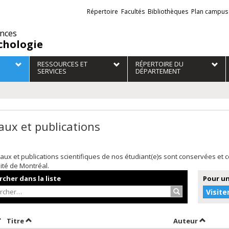
Liens
Répertoire
Facultés
Bibliothèques
Plan campus
externes
ences
chologie
RESSOURCES ET
RÉPERTOIRE DU
SERVICES
DÉPARTEMENT
aux et publications
aux et publications scientifiques de nos étudiant(e)s sont conservées et
sité de Montréal.
cher dans la liste
Pour un
Rechercher…
Visite
rier par date en ordre croissant
Trier par titre en ordre croissant
Trier pa
Titre
Auteur