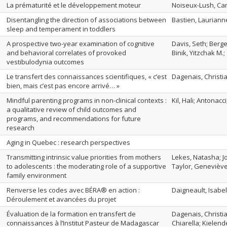
La prématurité et le développement moteur
Noiseux-Lush, Cami
Disentangling the direction of associations between
Bastien, Laurianne
sleep and temperament in toddlers
A prospective two-year examination of cognitive
Davis, Seth; Berge
and behavioral correlates of provoked
Binik, Yitzchak M.
vestibulodynia outcomes
Le transfert des connaissances scientifiques, « c’est
Dagenais, Christia
bien, mais c’est pas encore arrivé… »
Mindful parenting programs in non-clinical contexts :
Kil, Hali; Antonacc
a qualitative review of child outcomes and
programs, and recommendations for future
research
Aging in Quebec : research perspectives
Transmitting intrinsic value priorities from mothers
Lekes, Natasha; Jo
to adolescents : the moderating role of a supportive
Taylor, Geneviève
family environment
Renverse les codes avec BÉRA® en action :
Daigneault, Isab
Déroulement et avancées du projet
Évaluation de la formation en transfert de
Dagenais, Christia
connaissances à l’Institut Pasteur de Madagascar
Chiarella; Kielen