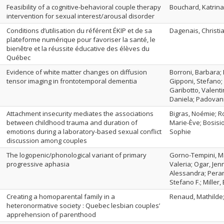
Feasibility of a cognitive-behavioral couple therapy
Bouchard, Katrina
intervention for sexual interest/arousal disorder
Conditions d’utilisation du référent ÉKIP et de sa
Dagenais, Christia
plateforme numérique pour favoriser la santé, le
bienêtre et la réussite éducative des élèves du
Québec
Evidence of white matter changes on diffusion
Borroni, Barbara; 
tensor imaging in frontotemporal dementia
Gipponi, Stefano; 
Garibotto, Valenti
Daniela; Padovan
Attachment insecurity mediates the associations
Bigras, Noémie; Ro
between childhood trauma and duration of
Marie-Ève; Bosisi
emotions during a laboratory-based sexual conflict
Sophie
discussion among couples
The logopenic/phonological variant of primary
Gorno-Tempini, Ma
progressive aphasia
Valeria; Ogar, Jen
Alessandra; Peran
Stefano F.; Miller,
Creating a homoparental family in a
Renaud, Mathilde;
heteronormative society : Quebec lesbian couples’
apprehension of parenthood