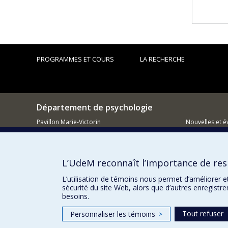
PROGRAMMES ET COURS
LA RECHERCHE
Département de psychologie
Pavillon Marie-Victorin
Nouvelles et 
90, avenue Vincent d'Indy
Montréal (QC)
Comment so
H2V 2S9
L’UdeM reconnaît l’importance de resp
514 343-6972
L’utilisation de témoins nous permet d’améliorer e
sécurité du site Web, alors que d’autres enregistr
besoins.
Tout refuser
Personnaliser les témoins
>