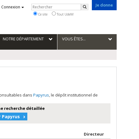
Je donne
Rechercher
Connexion
Rechercher
Ce site
Tout UdeM
NOTRE DÉPARTEMENT
VOUS ÊTES...
 consultables dans
Papyrus
, le dépôt institutionnel de
e recherche détaillée
r Papyrus
r auteur en ordre croissant
par contributeu
Directeur