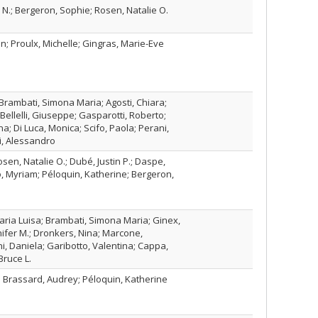
 N.; Bergeron, Sophie; Rosen, Natalie O.
n; Proulx, Michelle; Gingras, Marie-Eve
Brambati, Simona Maria; Agosti, Chiara;
Bellelli, Giuseppe; Gasparotti, Roberto;
na; Di Luca, Monica; Scifo, Paola; Perani,
i, Alessandro
sen, Natalie O.; Dubé, Justin P.; Daspe,
o, Myriam; Péloquin, Katherine; Bergeron,
ria Luisa; Brambati, Simona Maria; Ginex,
nifer M.; Dronkers, Nina; Marcone,
i, Daniela; Garibotto, Valentina; Cappa,
 Bruce L.
 Brassard, Audrey; Péloquin, Katherine