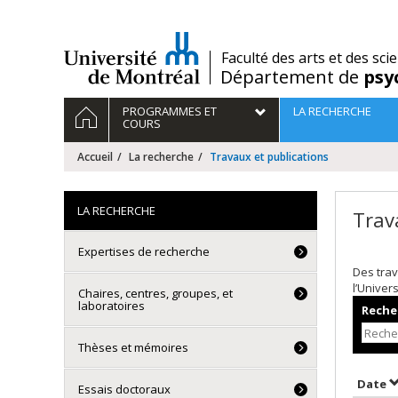
Passer
au
contenu
/
Faculté des arts et des sci
Département de
psy
Navigation
ACCUEIL
PROGRAMMES ET
LA RECHERCHE
principale
COURS
Accueil
La recherche
Travaux et publications
LA RECHERCHE
Trav
Expertises de recherche
Des trav
l’Univer
Chaires, centres, groupes, et
laboratoires
Recher
Thèses et mémoires
T
Date
Essais doctoraux