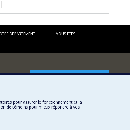
OTRE DÉPARTEMENT
VOUS ÊTES...
FACULTÉ DES ARTS ET DES SCIENCES
Nos départements et écoles
Nos centres d'études
atoires pour assurer le fonctionnement et la
Nos programmes et cours
sation de témoins pour mieux répondre à vos