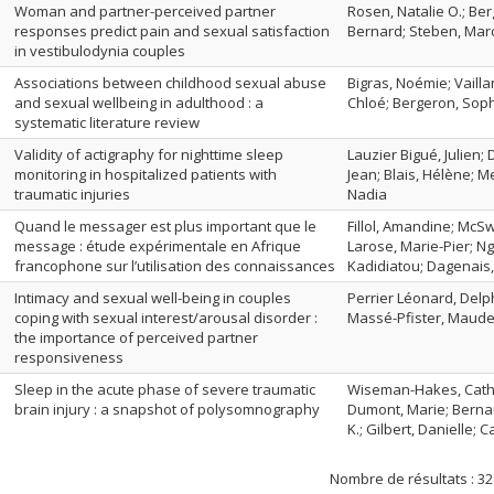
Woman and partner-perceived partner
Rosen, Natalie O.; Ber
responses predict pain and sexual satisfaction
Bernard; Steben, Mar
in vestibulodynia couples
Associations between childhood sexual abuse
Bigras, Noémie; Vailla
and sexual wellbeing in adulthood : a
Chloé; Bergeron, Sop
systematic literature review
Validity of actigraphy for nighttime sleep
Lauzier Bigué, Julien;
monitoring in hospitalized patients with
Jean; Blais, Hélène; M
traumatic injuries
Nadia
Quand le messager est plus important que le
Fillol, Amandine; McS
message : étude expérimentale en Afrique
Larose, Marie-Pier; N
francophone sur l’utilisation des connaissances
Kadidiatou; Dagenais, 
Intimacy and sexual well-being in couples
Perrier Léonard, Delph
coping with sexual interest/arousal disorder :
Massé-Pfister, Maude
the importance of perceived partner
responsiveness
Sleep in the acute phase of severe traumatic
Wiseman-Hakes, Cather
brain injury : a snapshot of polysomnography
Dumont, Marie; Bernar
K.; Gilbert, Danielle; C
Nombre de résultats :
32