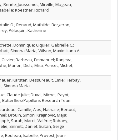
y, Renée; Joussemet, Mireille; Mageau,
sabelle; Koestner, Richard
atalie O.; Renaud, Mathilde; Bergeron,
rey; Péloquin, Katherine
hette, Dominique; Ciquier, Gabrielle C.;
bati, Simona Maria; Wilson, Maximiliano A.
n, Olivier; Barbeau, Emmanuel; Ranjeva,
phe, Marion; Didic, Mira; Poncet, Michel;
hauer, Karsten; Dessureault, Émie; Herbay,
i, Simona Maria
e, Claude Julie; Duval, Michel; Payot,
e; Butterflies/Papillons Research Team
urdeau, Camille; Alos, Nathalie; Bertout,
iel; Drouin, Simon; Krajinovic, Maja;
Lippé, Sarah; Marcil, Valérie; Robaey,
lie; Sinnett, Daniel; Sultan, Serge
 Rouleau, Isabelle; Provost, Jean-