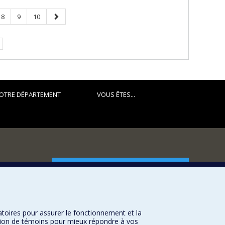
Page
Page
Page
Page
8
9
10
suivante
OTRE DÉPARTEMENT
VOUS ÊTES...
FACULTÉ DES ARTS ET DES SCIENCES
Nos départements et écoles
Nos centres d'études
atoires pour assurer le fonctionnement et la
Nos programmes et cours
sation de témoins pour mieux répondre à vos