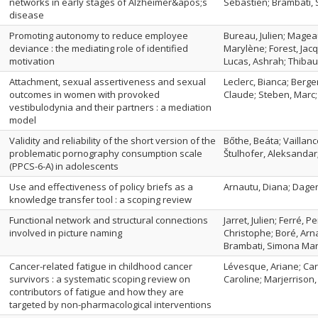
networks in early stages of Alzheimer&apos;s
Sébastien; Brambati,
disease
Promoting autonomy to reduce employee
Bureau, Julien; Magea
deviance : the mediating role of identified
Marylène; Forest, Jac
motivation
Lucas, Ashrah; Thibau
Attachment, sexual assertiveness and sexual
Leclerc, Bianca; Berg
outcomes in women with provoked
Claude; Steben, Marc
vestibulodynia and their partners : a mediation
model
Validity and reliability of the short version of the
Bőthe, Beáta; Vaillanc
problematic pornography consumption scale
Štulhofer, Aleksandar
(PPCS-6-A) in adolescents
Use and effectiveness of policy briefs as a
Arnautu, Diana; Dagen
knowledge transfer tool : a scoping review
Functional network and structural connections
Jarret, Julien; Ferré, 
involved in picture naming
Christophe; Boré, Arna
Brambati, Simona Mar
Cancer-related fatigue in childhood cancer
Lévesque, Ariane; Car
survivors : a systematic scoping review on
Caroline; Marjerrison,
contributors of fatigue and how they are
targeted by non-pharmacological interventions