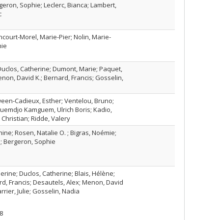
geron, Sophie; Leclerc, Bianca; Lambert,
c
ncourt-Morel, Marie-Pier; Nolin, Marie-
hie
 Duclos, Catherine; Dumont, Marie; Paquet,
enon, David K.; Bernard, Francis; Gosselin,
ween-Cadieux, Esther; Ventelou, Bruno;
guemdjo Kamguem, Ulrich Boris; Kadio,
Christian; Ridde, Valery
ine; Rosen, Natalie O. ; Bigras, Noémie;
; Bergeron, Sophie
ine; Duclos, Catherine; Blais, Hélène;
d, Francis; Desautels, Alex; Menon, David
arrier, Julie; Gosselin, Nadia
8