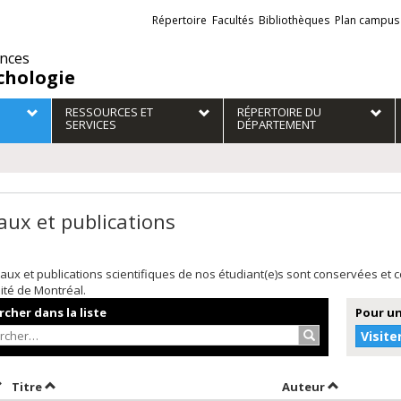
Liens
Répertoire
Facultés
Bibliothèques
Plan campus
externes
ences
chologie
RESSOURCES ET
RÉPERTOIRE DU
SERVICES
DÉPARTEMENT
aux et publications
aux et publications scientifiques de nos étudiant(e)s sont conservées et
sité de Montréal.
cher dans la liste
Pour un
Rechercher…
Visite
rier par date en ordre croissant
Trier par titre en ordre croissant
Trier par au
Titre
Auteur