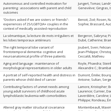
Autonomous and controlled motivation for
Jungert, Tomas; Landr
parenting : associations with parent and child
Geneviève; Gingras, I
outcomes
“Doctors asked if we are sisters or friends”:
Benoit, Zoé; Rosen, N
experiences of 2S/LGBTQIA+ couples in the
Sophie; Brassard, Aud
context of medically assisted reproduction
La sémantique, la lecture de mots irréguliers et
Bergeron, Sabryna; Pic
les lobes temporaux antérieurs
Dubé, Catherine; Bram
The right temporal lobe variant of
Joubert, Sven; Felicia
frontotemporal dementia: cognitive and
Jean-Philippe; Christo
neuroanatomical profile of three patients
Ceccaldi, Mathieu
Aging and language : maintenance of
Royle, Phaedra; Stein
morphological representations in older adults
Alexandre C.; Brambat
A portrait of self-reported health and distress in
Dumont, Émilie; Bourqu
parents whose child died of cancer
Antoine; Sultan, Serg
Contributing factors of unmet needs among
Lamore, Kristopher; Bo
young adult survivors of childhood acute
Laurence; Curnier, Dan
lymphoblastic leukemia with comorbidities
Laverdière, Caroline; 
Philippe; Rondeau, Émé
Altered gray matter structural covariance
Montembeault, Maxime;