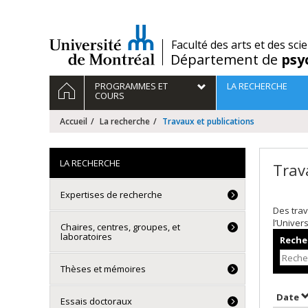
Passer
au
contenu
/
Faculté des arts et des sci
Département de
psy
Navigation
ACCUEIL
PROGRAMMES ET
LA RECHERCHE
principale
COURS
Accueil
La recherche
Travaux et publications
LA RECHERCHE
Trav
Expertises de recherche
Des trav
l’Univer
Chaires, centres, groupes, et
laboratoires
Recher
Thèses et mémoires
T
Date
Essais doctoraux