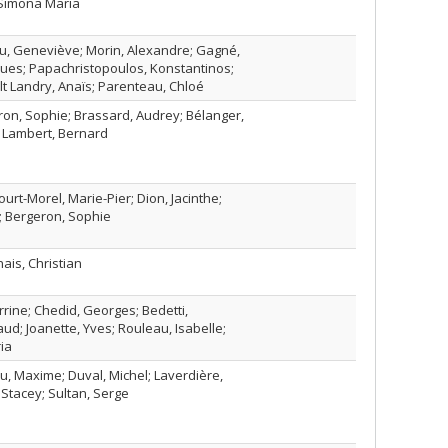
 Simona Maria
u, Geneviève; Morin, Alexandre; Gagné,
ques; Papachristopoulos, Konstantinos;
lt Landry, Anaïs; Parenteau, Chloé
eron, Sophie; Brassard, Audrey; Bélanger,
; Lambert, Bernard
ourt-Morel, Marie-Pier; Dion, Jacinthe;
; Bergeron, Sophie
ais, Christian
Perrine; Chedid, Georges; Bedetti,
ud; Joanette, Yves; Rouleau, Isabelle;
ia
u, Maxime; Duval, Michel; Laverdière,
 Stacey; Sultan, Serge