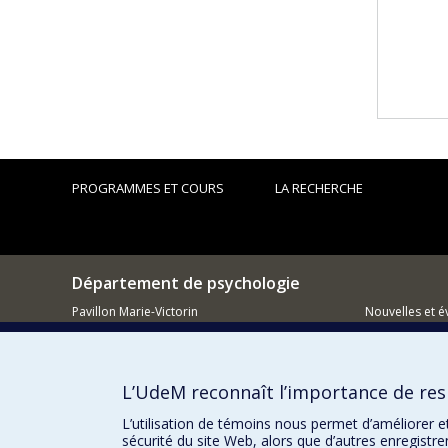
PROGRAMMES ET COURS
LA RECHERCHE
Département de psychologie
Pavillon Marie-Victorin
Nouvelles et 
90, avenue Vincent d'Indy
Montréal (QC)
Comment so
H2V 2S9
L’UdeM reconnaît l’importance de resp
514 343-6972
L’utilisation de témoins nous permet d’améliorer e
sécurité du site Web, alors que d’autres enregistr