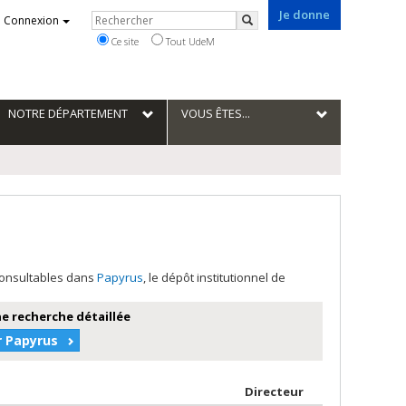
Je donne
Rechercher
Connexion
Rechercher
Ce site
Tout UdeM
NOTRE DÉPARTEMENT
VOUS ÊTES...
 consultables dans
Papyrus
, le dépôt institutionnel de
e recherche détaillée
r Papyrus
teur en ordre croissant
par contributeu
Directeur