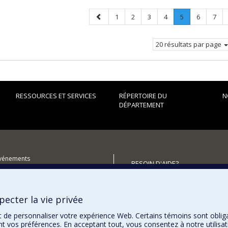
Page
Page
Page
Page
Page
Page
.
Page
Page
1
2
3
4
5
6
7
précédente
Page
courante.
20 résultats par page
RESSOURCES ET SERVICES
RÉPERTOIRE DU
N
DÉPARTEMENT
événements
BESOIN D'AIDE?
utenir le Département?
Plan du site
Signaler une erreur
ecter la vie privée
Accessibilité
t de personnaliser votre expérience Web. Certains témoins sont oblig
ent vos préférences. En acceptant tout, vous consentez à notre utili