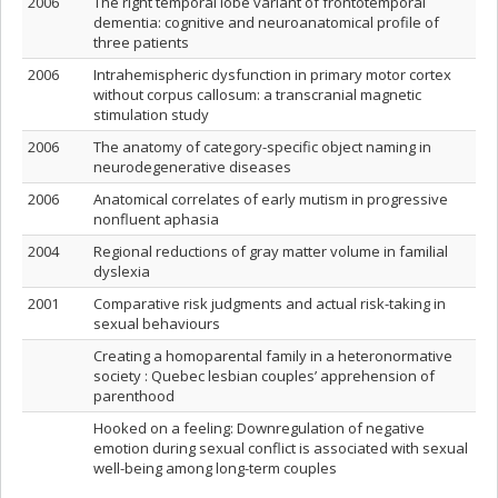
2006
The right temporal lobe variant of frontotemporal
dementia: cognitive and neuroanatomical profile of
three patients
2006
Intrahemispheric dysfunction in primary motor cortex
without corpus callosum: a transcranial magnetic
stimulation study
2006
The anatomy of category-specific object naming in
neurodegenerative diseases
2006
Anatomical correlates of early mutism in progressive
nonfluent aphasia
2004
Regional reductions of gray matter volume in familial
dyslexia
2001
Comparative risk judgments and actual risk-taking in
sexual behaviours
Creating a homoparental family in a heteronormative
society : Quebec lesbian couples’ apprehension of
parenthood
Hooked on a feeling: Downregulation of negative
emotion during sexual conflict is associated with sexual
well-being among long-term couples