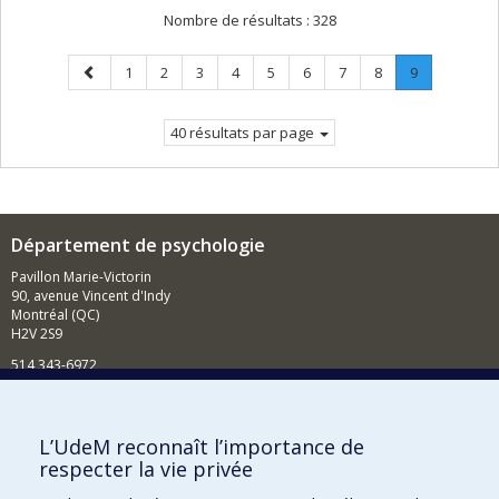
Nombre de résultats :
328
Page
Page
Page
Page
Page
Page
Page
Page
Page
Page
.
1
2
3
4
5
6
7
8
9
précédente
Page
courante.
40 résultats par page
Département de psychologie
Pavillon Marie-Victorin
90, avenue Vincent d'Indy
Montréal (QC)
H2V 2S9
514 343-6972
Nouvelles et événements
Comment soutenir le Département?
L’UdeM reconnaît l’importance de
respecter la vie privée
BESOIN D'AIDE?