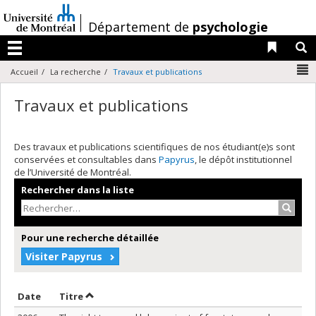
Passer
au
/
Département de
psychologie
contenu
Liens 
R
Menu
N
Accueil
La recherche
Travaux et publications
Travaux et publications
Des travaux et publications scientifiques de nos étudiant(e)s sont
conservées et consultables dans
Papyrus
, le dépôt institutionnel
de l’Université de Montréal.
Rechercher dans la liste
Recher
Pour une recherche détaillée
Visiter Papyrus
Trier par date en ordre croissant
Trier par titre en ordre croissant
Date
Titre