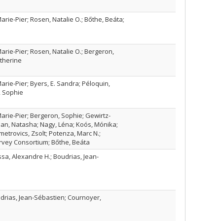
arie-Pier; Rosen, Natalie O.; Bőthe, Beáta;
arie-Pier; Rosen, Natalie O.; Bergeron,
atherine
arie-Pier; Byers, E. Sandra; Péloquin,
, Sophie
Marie-Pier; Bergeron, Sophie; Gewirtz-
pan, Natasha; Nagy, Léna; Koós, Mónika;
etrovics, Zsolt; Potenza, Marc N.;
urvey Consortium; Bőthe, Beáta
sa, Alexandre H.; Boudrias, Jean-
drias, Jean-Sébastien; Cournoyer,