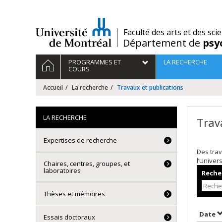
Passer
au
contenu
/
Faculté des arts et des sci
Département de
psy
Navigation
ACCUEIL
PROGRAMMES ET
LA RECHERCHE
principale
COURS
Accueil
La recherche
Travaux et publications
LA RECHERCHE
Trav
Expertises de recherche
Des trav
l’Univer
Chaires, centres, groupes, et
laboratoires
Recher
Thèses et mémoires
T
Date
Essais doctoraux