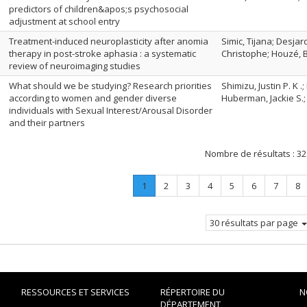
predictors of children&apos;s psychosocial
adjustment at school entry
Treatment-induced neuroplasticity after anomia
Simic, Tijana; Desjar
therapy in post-stroke aphasia : a systematic
Christophe; Houzé, 
review of neuroimaging studies
What should we be studying? Research priorities
Shimizu, Justin P. K 
according to women and gender diverse
Huberman, Jackie S.;
individuals with Sexual Interest/Arousal Disorder
and their partners
Nombre de résultats :
32
Page
.
Page
Page
Page
Page
Page
Page
Pa
1
2
3
4
5
6
7
8
Page
courante.
30 résultats par page
RESSOURCES ET SERVICES
RÉPERTOIRE DU
N
DÉPARTEMENT