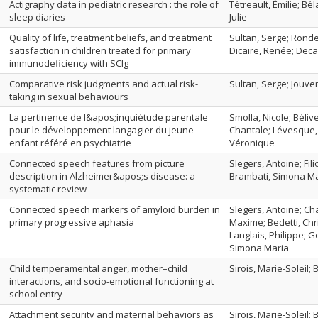
Actigraphy data in pediatric research : the role of
Tétreault, Émilie; Bé
sleep diaries
Julie
Quality of life, treatment beliefs, and treatment
Sultan, Serge; Ronde
satisfaction in children treated for primary
Dicaire, Renée; Deca
immunodeficiency with SCIg
Comparative risk judgments and actual risk-
Sultan, Serge; Jouve
taking in sexual behaviours
La pertinence de l&apos;inquiétude parentale
Smolla, Nicole; Béliv
pour le développement langagier du jeune
Chantale; Lévesque, 
enfant référé en psychiatrie
Véronique
Connected speech features from picture
Slegers, Antoine; Fi
description in Alzheimer&apos;s disease: a
Brambati, Simona M
systematic review
Connected speech markers of amyloid burden in
Slegers, Antoine; C
primary progressive aphasia
Maxime; Bedetti, Chri
Langlais, Philippe; 
Simona Maria
Child temperamental anger, mother–child
Sirois, Marie-Soleil;
interactions, and socio-emotional functioning at
school entry
Attachment security and maternal behaviors as
Sirois, Marie-Soleil; 