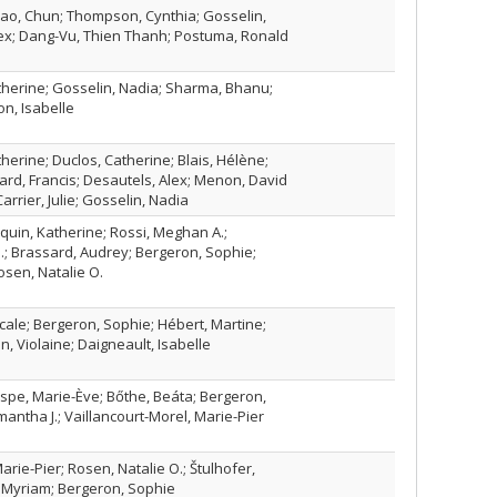
Yao, Chun; Thompson, Cynthia; Gosselin,
lex; Dang-Vu, Thien Thanh; Postuma, Ronald
erine; Gosselin, Nadia; Sharma, Bhanu;
n, Isabelle
rine; Duclos, Catherine; Blais, Hélène;
rd, Francis; Desautels, Alex; Menon, David
 Carrier, Julie; Gosselin, Nadia
quin, Katherine; Rossi, Meghan A.;
; Brassard, Audrey; Bergeron, Sophie;
sen, Natalie O.
ale; Bergeron, Sophie; Hébert, Martine;
n, Violaine; Daigneault, Isabelle
pe, Marie-Ève; Bőthe, Beáta; Bergeron,
ntha J.; Vaillancourt-Morel, Marie-Pier
arie-Pier; Rosen, Natalie O.; Štulhofer,
, Myriam; Bergeron, Sophie