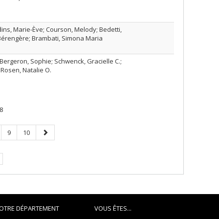
dins, Marie-Ève; Courson, Melody; Bedetti,
Bérengère; Brambati, Simona Maria
.; Bergeron, Sophie; Schwenck, Gracielle C.;
 Rosen, Natalie O.
8
ge
Page
Page
Page
9
10
suivante
OTRE DÉPARTEMENT
VOUS ÊTES...