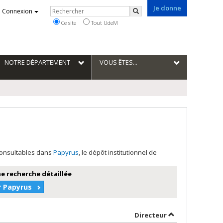
Je donne
Rechercher
Connexion
Rechercher
Ce site
Tout UdeM
NOTRE DÉPARTEMENT
VOUS ÊTES...
 consultables dans
Papyrus
, le dépôt institutionnel de
e recherche détaillée
r Papyrus
auteur en ordre décroissant
par contributeu
Directeur