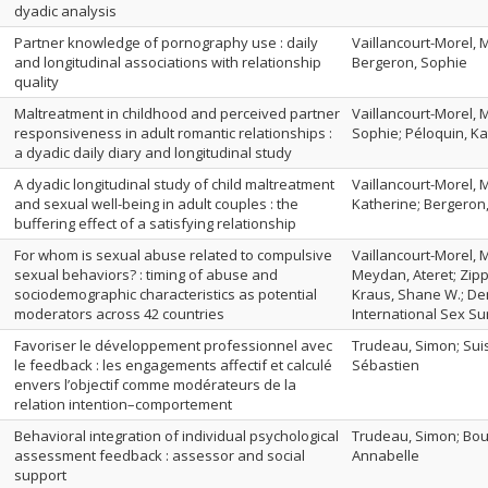
dyadic analysis
Partner knowledge of pornography use : daily
Vaillancourt-Morel, M
and longitudinal associations with relationship
Bergeron, Sophie
quality
Maltreatment in childhood and perceived partner
Vaillancourt-Morel, M
responsiveness in adult romantic relationships :
Sophie; Péloquin, K
a dyadic daily diary and longitudinal study
A dyadic longitudinal study of child maltreatment
Vaillancourt-Morel, M
and sexual well-being in adult couples : the
Katherine; Bergeron
buffering effect of a satisfying relationship
For whom is sexual abuse related to compulsive
Vaillancourt-Morel, 
sexual behaviors? : timing of abuse and
Meydan, Ateret; Zip
sociodemographic characteristics as potential
Kraus, Shane W.; Dem
moderators across 42 countries
International Sex S
Favoriser le développement professionnel avec
Trudeau, Simon; Suis
le feedback : les engagements affectif et calculé
Sébastien
envers l’objectif comme modérateurs de la
relation intention–comportement
Behavioral integration of individual psychological
Trudeau, Simon; Bou
assessment feedback : assessor and social
Annabelle
support