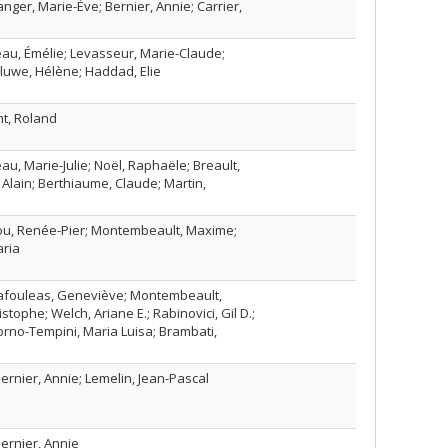
langer, Marie-Ève; Bernier, Annie; Carrier,
au, Émélie; Levasseur, Marie-Claude;
luwe, Hélène; Haddad, Elie
nt, Roland
eau, Marie-Julie; Noël, Raphaële; Breault,
Alain; Berthiaume, Claude; Martin,
liou, Renée-Pier; Montembeault, Maxime;
aria
hafouleas, Geneviève; Montembeault,
stophe; Welch, Ariane E.; Rabinovici, Gil D.;
Gorno-Tempini, Maria Luisa; Brambati,
 Bernier, Annie; Lemelin, Jean-Pascal
Bernier, Annie