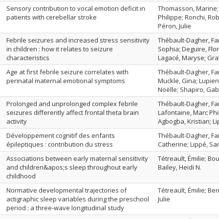
Sensory contribution to vocal emotion deficit in
Thomasson, Marine; 
patients with cerebellar stroke
Philippe; Ronchi, Rob
Péron, Julie
Febrile seizures and increased stress sensitivity
Thébault-Dagher, Fan
in children : how it relates to seizure
Sophia; Deguire, Flo
characteristics
Lagacé, Maryse; Grav
Age at first febrile seizure correlates with
Thébault-Dagher, Fan
perinatal maternal emotional symptoms
Muckle, Gina; Lupien
Noëlle; Shapiro, Gabr
Prolonged and unprolonged complex febrile
Thébault-Dagher, Fan
seizures differently affect frontal theta brain
Lafontaine, Marc Phi
activity
Agbogba, Kristian; L
Développement cognitif des enfants
Thébault-Dagher, Fan
épileptiques : contribution du stress
Catherine; Lippé, Sa
Associations between early maternal sensitivity
Tétreault, Émilie; B
and children&apos;s sleep throughout early
Bailey, Heidi N.
childhood
Normative developmental trajectories of
Tétreault, Émilie; Be
actigraphic sleep variables during the preschool
Julie
period : a three-wave longitudinal study