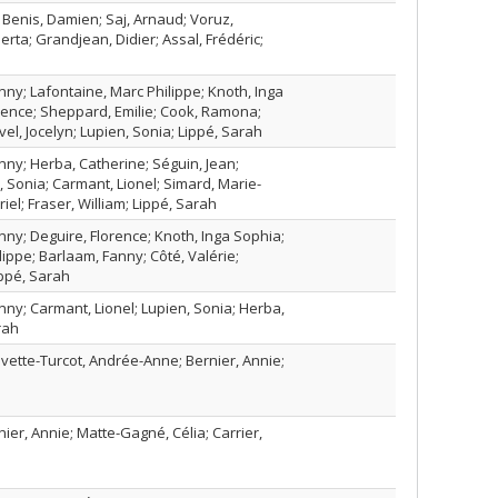
Benis, Damien; Saj, Arnaud; Voruz,
erta; Grandjean, Didier; Assal, Frédéric;
ny; Lafontaine, Marc Philippe; Knoth, Inga
rence; Sheppard, Emilie; Cook, Ramona;
el, Jocelyn; Lupien, Sonia; Lippé, Sarah
ny; Herba, Catherine; Séguin, Jean;
, Sonia; Carmant, Lionel; Simard, Marie-
iel; Fraser, William; Lippé, Sarah
ny; Deguire, Florence; Knoth, Inga Sophia;
lippe; Barlaam, Fanny; Côté, Valérie;
ippé, Sarah
ny; Carmant, Lionel; Lupien, Sonia; Herba,
rah
ouvette-Turcot, Andrée-Anne; Bernier, Annie;
rnier, Annie; Matte-Gagné, Célia; Carrier,