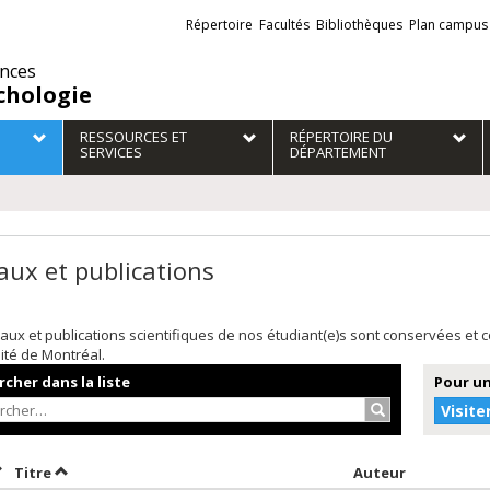
Liens
Répertoire
Facultés
Bibliothèques
Plan campus
externes
ences
chologie
RESSOURCES ET
RÉPERTOIRE DU
SERVICES
DÉPARTEMENT
aux et publications
aux et publications scientifiques de nos étudiant(e)s sont conservées et
sité de Montréal.
cher dans la liste
Pour un
Rechercher…
Visite
rier par date en ordre décroissant
Trier par titre en ordre décroissant
Trier par 
Titre
Auteur