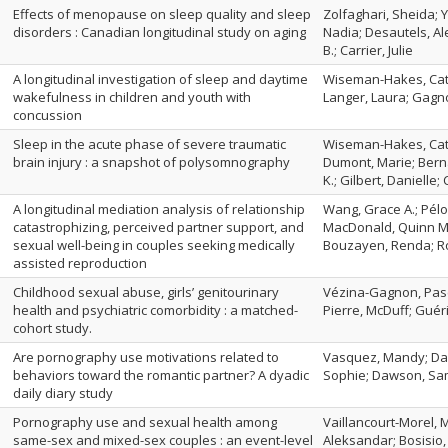
Effects of menopause on sleep quality and sleep
Zolfaghari, Sheida; 
disorders : Canadian longitudinal study on aging
Nadia; Desautels, A
B.; Carrier, Julie
A longitudinal investigation of sleep and daytime
Wiseman-Hakes, Cath
wakefulness in children and youth with
Langer, Laura; Gagno
concussion
Sleep in the acute phase of severe traumatic
Wiseman-Hakes, Cathe
brain injury : a snapshot of polysomnography
Dumont, Marie; Berna
K.; Gilbert, Danielle;
A longitudinal mediation analysis of relationship
Wang, Grace A.; Pélo
catastrophizing, perceived partner support, and
MacDonald, Quinn M.
sexual well-being in couples seeking medically
Bouzayen, Renda; Ro
assisted reproduction
Childhood sexual abuse, girls’ genitourinary
Vézina-Gagnon, Pasc
health and psychiatric comorbidity : a matched-
Pierre, McDuff; Guéri
cohort study.
Are pornography use motivations related to
Vasquez, Mandy; Das
behaviors toward the romantic partner? A dyadic
Sophie; Dawson, Sama
daily diary study
Pornography use and sexual health among
Vaillancourt-Morel, M
same-sex and mixed-sex couples : an event-level
Aleksandar; Bosisio