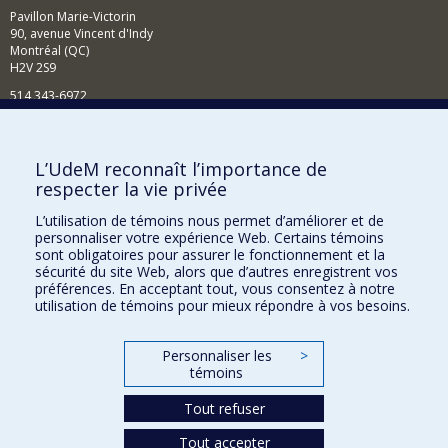
Pavillon Marie-Victorin
90, avenue Vincent d'Indy
Montréal (QC)
H2V 2S9
514 343-6972
Nouvelles et événements
Comment soutenir le Département?
L’UdeM reconnaît l’importance de
respecter la vie privée
BESOIN D'AIDE?
L’utilisation de témoins nous permet d’améliorer et de
Plan du site
personnaliser votre expérience Web. Certains témoins
Signaler une erreur
sont obligatoires pour assurer le fonctionnement et la
sécurité du site Web, alors que d’autres enregistrent vos
Accessibilité
préférences. En acceptant tout, vous consentez à notre
utilisation de témoins pour mieux répondre à vos besoins.
FACULTÉ DES ARTS ET DES SCIENCES
Nos départements et écoles
Personnaliser les
>
témoins
Nos centres d'études
Tout refuser
Nos programmes et cours
Tout accepter