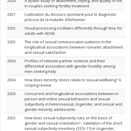
2024
A dyadic study of attachment, coping, and quality of life
in couples seeking fertility treatment
2021
L’utilisation du discours spontané pour le diagnostic
précoce de la maladie d’Alzheimer
2025
Visual processing oscillates differently through time for
adults with ADHD
2025
The role of sexual communication patterns in the
longitudinal associations between romantic attachment
and sexual satisfaction
2024
Profiles of intimate partner violence and their
differential association with gender hostility among
men seeking help
2024
How does minority stress relate to sexual wellbeing? A
scoping review
2026
Concurrent and longitudinal associations between in-
person and online sexual behaviors and sexual
subjectivity in heterosexual, cisgender, and sexual and
gender minority adolescents
2023
How does sexual subjectivity vary on the basis of
gender and sexual orientation? : validation of the short
sexual subjectivity inventory (SSSI-11) in cisgender,