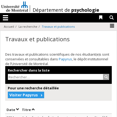
Passer
au
/
Département de
psychologie
contenu
Liens 
R
Menu
N
Accueil
La recherche
Travaux et publications
Travaux et publications
Des travaux et publications scientifiques de nos étudiant(e)s sont
conservées et consultables dans
Papyrus
, le dépôt institutionnel
de l’Université de Montréal.
Rechercher dans la liste
Recher
Pour une recherche détaillée
Visiter Papyrus
Trier par date en ordre décroissant
Trier par titre en ordre décroissant
Date
Titre