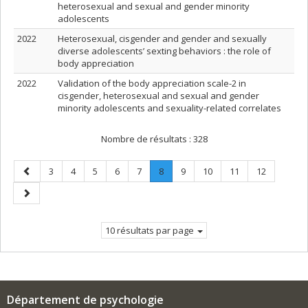
heterosexual and sexual and gender minority
adolescents
2022
Heterosexual, cisgender and gender and sexually
diverse adolescents’ sexting behaviors : the role of
body appreciation
2022
Validation of the body appreciation scale-2 in
cisgender, heterosexual and sexual and gender
minority adolescents and sexuality-related correlates
Nombre de résultats :
328
Page
Page
Page
Page
Page
Page
Page
.
Page
Page
Page
Page
3
4
5
6
7
8
9
10
11
12
précédente
Page
Page
courante.
suivante
10 résultats par page
Département de psychologie