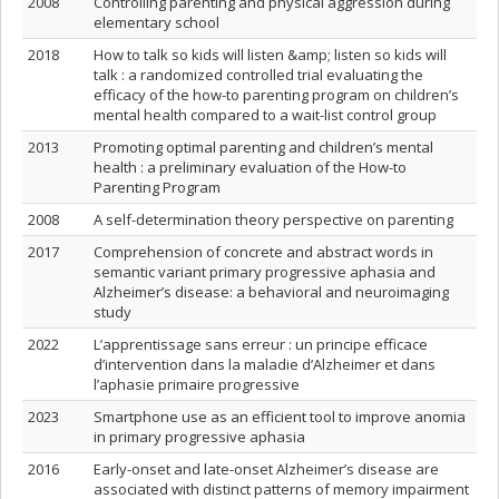
2008
Controlling parenting and physical aggression during
elementary school
2018
How to talk so kids will listen &amp; listen so kids will
talk : a randomized controlled trial evaluating the
efficacy of the how-to parenting program on children’s
mental health compared to a wait-list control group
2013
Promoting optimal parenting and children’s mental
health : a preliminary evaluation of the How-to
Parenting Program
2008
A self-determination theory perspective on parenting
2017
Comprehension of concrete and abstract words in
semantic variant primary progressive aphasia and
Alzheimer’s disease: a behavioral and neuroimaging
study
2022
L’apprentissage sans erreur : un principe efficace
d’intervention dans la maladie d’Alzheimer et dans
l’aphasie primaire progressive
2023
Smartphone use as an efficient tool to improve anomia
in primary progressive aphasia
2016
Early-onset and late-onset Alzheimer’s disease are
associated with distinct patterns of memory impairment