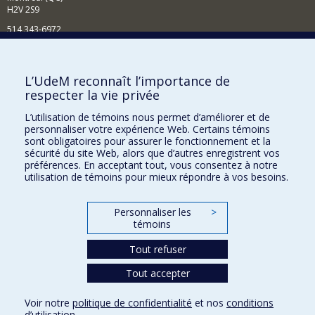
H2V 2S9
514 343-6972
Nouvelles et événements
Comment soutenir le Département?
L’UdeM reconnaît l’importance de
respecter la vie privée
BESOIN D'AIDE?
L’utilisation de témoins nous permet d’améliorer et de
Plan du site
personnaliser votre expérience Web. Certains témoins
Signaler une erreur
sont obligatoires pour assurer le fonctionnement et la
sécurité du site Web, alors que d’autres enregistrent vos
Accessibilité
préférences. En acceptant tout, vous consentez à notre
utilisation de témoins pour mieux répondre à vos besoins.
FACULTÉ DES ARTS ET DES SCIENCES
Nos départements et écoles
Personnaliser les
>
témoins
Nos centres d'études
Tout refuser
Nos programmes et cours
Tout accepter
Confidentialité
Voir notre
politique de confidentialité
et nos
conditions
Conditions d’utilisation
d’utilisation
.