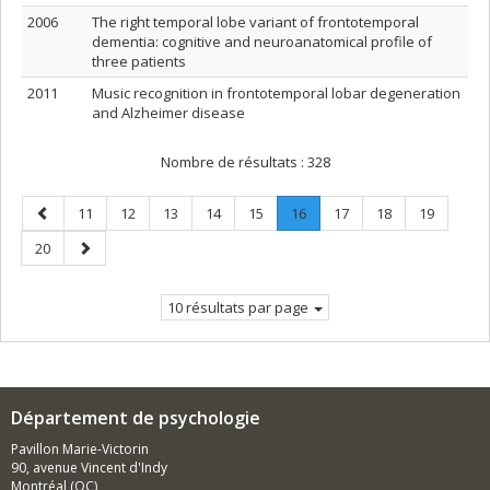
2006
The right temporal lobe variant of frontotemporal
dementia: cognitive and neuroanatomical profile of
three patients
2011
Music recognition in frontotemporal lobar degeneration
and Alzheimer disease
Nombre de résultats :
328
Page
Page
Page
Page
Page
Page
Page
.
Page
Page
Page
11
12
13
14
15
16
17
18
19
précédente
Page
Page
Page
20
courante.
suivante
10 résultats par page
Département de psychologie
Pavillon Marie-Victorin
90, avenue Vincent d'Indy
Montréal (QC)