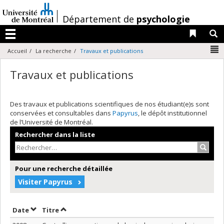
Passer
au
/
Département de
psychologie
contenu
Liens 
R
Menu
N
Accueil
La recherche
Travaux et publications
Travaux et publications
Des travaux et publications scientifiques de nos étudiant(e)s sont
conservées et consultables dans
Papyrus
, le dépôt institutionnel
de l’Université de Montréal.
Rechercher dans la liste
Recher
Pour une recherche détaillée
Visiter Papyrus
Trier par date en ordre décroissant
Trier par titre en ordre décroissant
Date
Titre