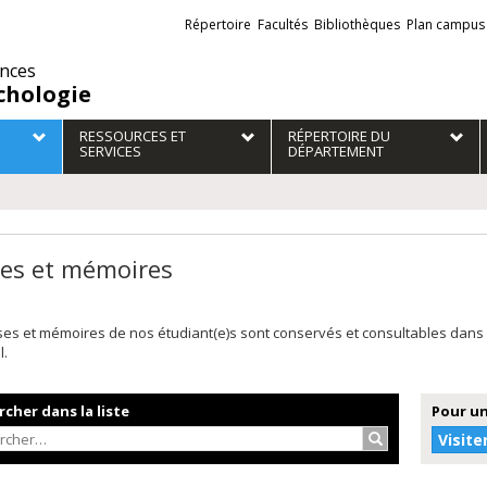
Liens
Répertoire
Facultés
Bibliothèques
Plan campus
externes
ences
chologie
RESSOURCES ET
RÉPERTOIRE DU
SERVICES
DÉPARTEMENT
es et mémoires
ses et mémoires de nos étudiant(e)s sont conservés et consultables dans
l.
cher dans la liste
Pour un
Rechercher…
Visite