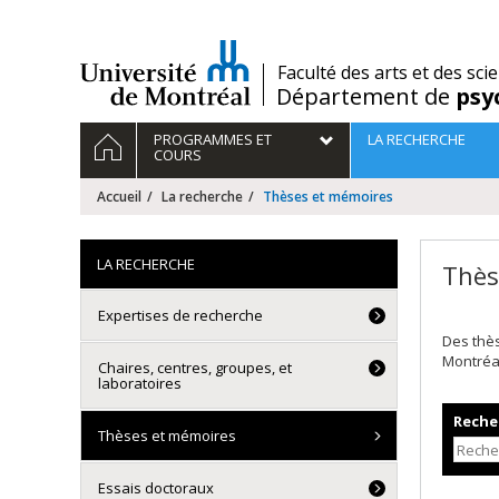
Passer
au
contenu
/
Faculté des arts et des sci
Département de
psy
Navigation
ACCUEIL
PROGRAMMES ET
LA RECHERCHE
principale
COURS
Accueil
La recherche
Thèses et mémoires
LA RECHERCHE
Thès
Expertises de recherche
Des thè
Montréa
Chaires, centres, groupes, et
laboratoires
Recher
Thèses et mémoires
Essais doctoraux