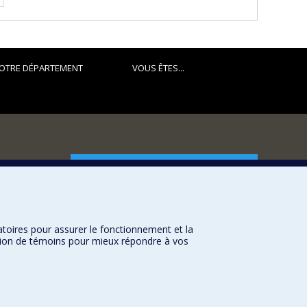
OTRE DÉPARTEMENT
VOUS ÊTES...
FACULTÉ DES ARTS ET DES SCIENCES
Nos départements et écoles
Nos centres d'études
atoires pour assurer le fonctionnement et la
Nos programmes et cours
sation de témoins pour mieux répondre à vos