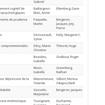
Gabriel
nement cognitif de
Baillargeon-
Ellemberg, Dave
europsychologiques
Blais, Annie
tements de prudence
Paquette,
Bergeron,
Martin
Jacques; Joly,
Pierre
ns
Dessureault,
Kiely, Margaret C.
Sylvie
des comportementales
Désy, Marie-
Théoret, Hugo
Christine
Beaulieu,
Godbout, Roger
Isabelle
Munn,
Greenberg,
Isabelle
Nathan
eur dépressive de la
Maisonneuve,
Gilbert, Monica
Yolande
O&apos;Neill
 diabète
Gosselin,
Bergeron, Jacques
Marjolaine
a trace mnémonique
Tousignant,
Ducharme,