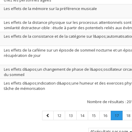
chez les personnes âgées
Les effets de la mémoire sur la préférence musicale
Les effets de la distance physique sur les processus attentionnels son
similarité distracteur-cible : étude à partir des potentiels reliés aux év
Les effets de la consistance et de la catégorie sur l&apos;automatisatio
Les effets de la caféine sur un épisode de sommeil nocturne et un épi
récupération de jour
Les effets d&apos;un changement de phase de l&apos;oscillateur circad
du sommeil
Les effets d&apos;indiciation d&apos;une humeur et des exercices ph
tâche de mémorisation
Nombre de résultats :
20
Page
Page
Page
Page
Page
Page
Page
.
Pa
12
13
14
15
16
17
18
précédente
Page
courant
40 résultats par page