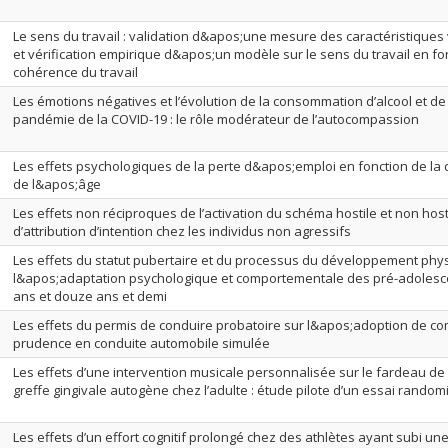
Le sens du travail : validation d&apos;une mesure des caractéristiques 
et vérification empirique d&apos;un modèle sur le sens du travail en fo
cohérence du travail
Les émotions négatives et l’évolution de la consommation d’alcool et de
pandémie de la COVID-19 : le rôle modérateur de l’autocompassion
Les effets psychologiques de la perte d&apos;emploi en fonction de la
de l&apos;âge
Les effets non réciproques de l’activation du schéma hostile et non host
d’attribution d’intention chez les individus non agressifs
Les effets du statut pubertaire et du processus du développement phy
l&apos;adaptation psychologique et comportementale des pré-adolesc
ans et douze ans et demi
Les effets du permis de conduire probatoire sur l&apos;adoption de 
prudence en conduite automobile simulée
Les effets d’une intervention musicale personnalisée sur le fardeau de 
greffe gingivale autogène chez l’adulte : étude pilote d’un essai random
Les effets d’un effort cognitif prolongé chez des athlètes ayant subi u