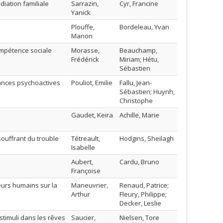
iation familiale
Sarrazin,
Cyr, Francine
Yanick
Plouffe,
Bordeleau, Yvan
Manon
ompétence sociale
Morasse,
Beauchamp,
Frédérick
Miriam; Hétu,
Sébastien
tances psychoactives
Pouliot, Emilie
Fallu, Jean-
Sébastien; Huynh,
Christophe
Gaudet, Keira
Achille, Marie
ouffrant du trouble
Tétreault,
Hodgins, Sheilagh
Isabelle
Aubert,
Cardu, Bruno
Françoise
eurs humains sur la
Maneuvrier,
Renaud, Patrice;
Arthur
Fleury, Philippe;
Decker, Leslie
timuli dans les rêves
Saucier,
Nielsen, Tore