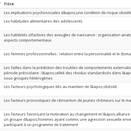
rier par date en ordre décroissant
Trier par titre en ordre décroissant
Titre
Les implications psychosociales d&apos;une condition de risque obstét
Les habitudes alimentaires des adolescents
Les habiletés olfactives des aveugles de naissance : organisation anat
aspects comportementaux
Les femmes professionnelles : relation entre la personnalité et le doma
Les failles dans la prédiction des troubles de comportements externalisé
période préscolaire : l&apos;utilité des résidus standardisés dans l&apo
sous-groupes hétérogènes
Les facteurs psychologiques liés au maintien de l&apos;obésité
Les facteurs pronostiques de réinsertion de jeunes chômeurs sur le ma
Les facteurs favorisant la motivation au changement et l&apos;allianc
un groupe d&apos;hommes ayant commis une agression sexuelle enver
participant à un programme de traitement