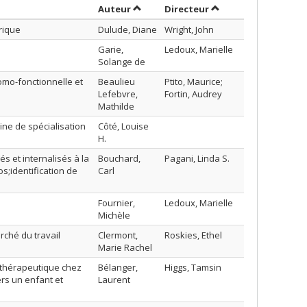
Trier par auteur en ordre décroissant
par contributeur en
Auteur
Directeur
rique
Dulude, Diane
Wright, John
Garie,
Ledoux, Marielle
Solange de
omo-fonctionnelle et
Beaulieu
Ptito, Maurice;
Lefebvre,
Fortin, Audrey
Mathilde
ine de spécialisation
Côté, Louise
H.
s et internalisés à la
Bouchard,
Pagani, Linda S.
s;identification de
Carl
Fournier,
Ledoux, Marielle
Michèle
rché du travail
Clermont,
Roskies, Ethel
Marie Rachel
e thérapeutique chez
Bélanger,
Higgs, Tamsin
s un enfant et
Laurent