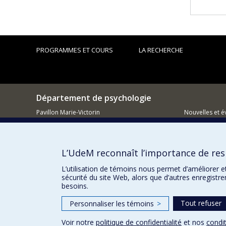
PROGRAMMES ET COURS
LA RECHERCHE
Département de psychologie
Pavillon Marie-Victorin
Nouvelles et 
90, avenue Vincent d'Indy
Montréal (QC)
Comment so
H2V 2S9
L’UdeM reconnaît l’importance de resp
514 343-6972
L’utilisation de témoins nous permet d’améliorer e
sécurité du site Web, alors que d’autres enregistr
besoins.
Tout refuser
Personnaliser les témoins
>
Voir notre
politique de confidentialité
et nos
condit
Confidentialité
Conditions d’utilisation
Paramètres des 