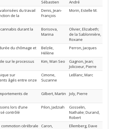
Sébastien
André
valorisées du travail
Denis, Jean-
Morin, Estelle M.
nction de la
François
 cannabis durant la
Borisova,
Olivier, Elizabeth;
Marina
de la Sablonnière,
Roxane
 durée du chômage et
Belzile,
Perron, Jacques
Hélène
ile sur le processus
Kim, Wan Seo
Gagnon, Jean;
Jolicoeur, Pierre
sique sur
Cimone,
LeBlanc, Marc
ents âgés entre onze
Suzanne
comportements de
Gilbert, Martin
Joly, Pierre
soins lors d’une
Pilon, Jadziah
Gosselin,
isé contrôlé
Nathalie; Durand,
Robert
ne commotion cérébrale
Caron,
Ellemberg, Dave