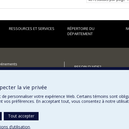
RESSOURCES ET SERVICES
RÉPERTOIRE DU
N
DÉPARTEMENT
événements
BESOIN D'AIDE?
utenir le Département?
Plan du site
Signaler une erreur
ecter la vie privée
Accessibilité
t de personnaliser votre expérience Web. Certains témoins sont oblig
ent vos préférences. En acceptant tout, vous consentez à notre utili
Tout accepter
ions d’utilisation
.
témoins