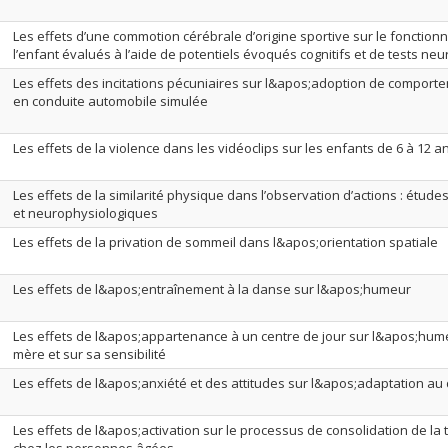
Les effets d’une commotion cérébrale d’origine sportive sur le fonction
l’enfant évalués à l’aide de potentiels évoqués cognitifs et de tests n
Les effets des incitations pécuniaires sur l&apos;adoption de compor
en conduite automobile simulée
Les effets de la violence dans les vidéoclips sur les enfants de 6 à 12 a
Les effets de la similarité physique dans l’observation d’actions : étu
et neurophysiologiques
Les effets de la privation de sommeil dans l&apos;orientation spatiale
Les effets de l&apos;entraînement à la danse sur l&apos;humeur
Les effets de l&apos;appartenance à un centre de jour sur l&apos;hum
mère et sur sa sensibilité
Les effets de l&apos;anxiété et des attitudes sur l&apos;adaptation au
Les effets de l&apos;activation sur le processus de consolidation de l