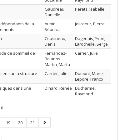
Suzanne
Raymond
Gaudreau,
Peretz, Isabelle
Danielle
t dépendants de la
Aubin,
Jolicoeur, Pierre
ènements
Sébrina
n
Cousineau,
Dagenais, Yvon;
Denis
Larochelle, Serge
sode de sommeil de
Fernandez-
Carrier, Julie
Bolanos
Martin, Marta
ien sur la structure
Carrier, Julie
Dumont, Marie;
Lepore, Franco
ysiques dans une
Dinard, Renée
Ducharme,
Raymond
18
ge
Page
Page
Page
Page
19
20
21
suivante
e.