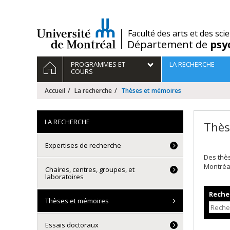
Passer
au
contenu
/
Faculté des arts et des sci
Département de
psy
Navigation
ACCUEIL
PROGRAMMES ET
LA RECHERCHE
principale
COURS
Accueil
La recherche
Thèses et mémoires
LA RECHERCHE
Thès
Expertises de recherche
Des thè
Montréa
Chaires, centres, groupes, et
laboratoires
Recher
Thèses et mémoires
Essais doctoraux