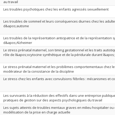
au travail
Les troubles psychotiques chez les enfants agressés sexuellement
Les troubles de sommeil et leurs conséquences diurnes chez les adulte
d&apos;autisme
Les troubles de la représentation anticipatrice et de la représentation 
d&apos;Alzheimer
Le stress prénatal maternel, son timing gestationnel et les traits autistiq
rôle de l&apos;ocytocine synthétique et de la péridurale durant l&apo
Le stress prénatal maternel et les problèmes comportementaux chez les
modérateur de la consistance de la discipline
Le stress chez les enfants avec convulsions fébriles : mécanismes et co
Les survivants à la réduction des effectifs dans une entreprise publiqu
pratiques de gestion sur des aspects psychologiques du travail
Les sujets atteints de troubles mentaux graves en milieu hospitalier ou c
modélisation de la prise en charge actuelle