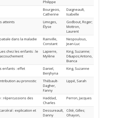
Philippe
Bourgeois,
Daigneault,
Catherine
Isabelle
s atteints
Limoges,
Godbout, Roger;
Élyse
Mottron,
Laurent
spatiale dans la maladie
Rainville,
Nespoulous,
Constant
Jean-Luc
ues chez les enfants : le
Lapierre,
King, Suzanne;
s;accouchement
Mylène
D&apos;Antono,
Bianca
 enfants : effet
Daniel,
King, Suzanne
Benjhyna
ntribution au pronostic
Thébault-
Lippé, Sarah
Dagher,
Fanny
e : répercussions des
Haddad,
Perron, Jacques
Charles
arcéral : explication et
Dessureault,
Côté, Gilles;
Danny
Ohayon,