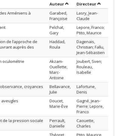
Trier par auteur en ordre décroiss
par contributeur e
Auteur
Directeur
 des Arméniens à
Garabed,
Lasry, Jean-
Françoise
Claude
ent
Pelchat,
Lepore, Franco;
Gary
Ptito, Maurice
tion de l’approche de
Haddad,
Dagenais,
 œuvrant auprès des
Roula
Christian; Fallu,
Jean-Sébastien
en oculométrie
Akzam-
Joubert, Sven;
Ouellette,
Rouleau,
Marc-
Isabelle
Antoine
 observance, croyances
Bellavance,
Lafortune,
Julie
Denis
s aveugles
Doucet,
Gagné, Jean-
Marie-Ève
Pierre; Lepore,
Franco
t de la pression sociale
Perrault,
Caouette,
Danielle
Charles
Théoret,
Ptito, Maurice