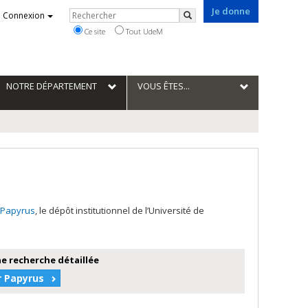
Je donne
Rechercher
Connexion
Rechercher
Ce site
Tout UdeM
NOTRE DÉPARTEMENT
VOUS ÊTES...
Papyrus
, le dépôt institutionnel de l’Université de
e recherche détaillée
r Papyrus