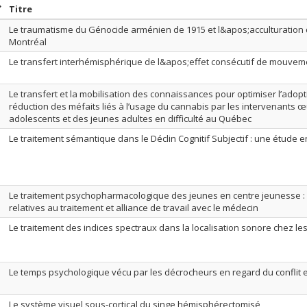
rier par date en ordre décroissant
Trier par titre en ordre décroissant
Titre
Le traumatisme du Génocide arménien de 1915 et l&apos;acculturation
Montréal
Le transfert interhémisphérique de l&apos;effet consécutif de mouvem
Le transfert et la mobilisation des connaissances pour optimiser l’adop
réduction des méfaits liés à l’usage du cannabis par les intervenants
adolescents et des jeunes adultes en difficulté au Québec
Le traitement sémantique dans le Déclin Cognitif Subjectif : une étude 
Le traitement psychopharmacologique des jeunes en centre jeunesse :
relatives au traitement et alliance de travail avec le médecin
Le traitement des indices spectraux dans la localisation sonore chez le
Le temps psychologique vécu par les décrocheurs en regard du conflit e
Le système visuel sous-cortical du singe hémisphérectomisé