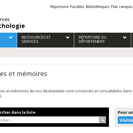
Liens
Répertoire
Facultés
Bibliothèques
Plan campus
externes
ences
chologie
RESSOURCES ET
RÉPERTOIRE DU
SERVICES
DÉPARTEMENT
es et mémoires
ses et mémoires de nos étudiant(e)s sont conservés et consultables dans
l.
cher dans la liste
Pour un
Rechercher…
Visite