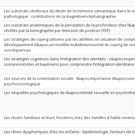
Les substrats cérébraux du déclin de la mémoire sémantique dans le vi
pathologique : contributions de la magnétoencéphalographie
Les substrats anatomiques de la perception de la profondeur chez l&a
révélés par la tomographie par émission de positron (TEP)
Les stratégies de coping utilisées par les athlètes en situation de compét
développement d&apos;un modèle multidimensionnel du coping de ses
conséquences
Les stratégies cognitives dans l’intégration des identités : s&apos;insp
connexionnistes et bayésiens pour comprendre l’intégration identitaire
Les sources de la contestation sociale : l&apos;importance d&apos;un
psychosociologique
Les séquelles psychologiques de l&apos;intimité sexuelle en psychothe
Les rituels familiaux et leurs fonctions chez des familles à faible revenu
Les rêves dysphoriques chez les enfants : épidémiologie, facteurs de ri