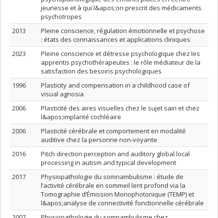
jeunesse et à qui l&apos;on prescrit des médicaments
psychotropes
2013
Pleine conscience, régulation émotionnelle et psychose
: états des connaissances et applications cliniques
2023
Pleine conscience et détresse psychologique chez les
apprentis psychothérapeutes : le rôle médiateur de la
satisfaction des besoins psychologiques
1996
Plasticity and compensation in a childhood case of
visual agnosia
2006
Plasticité des aires visuelles chez le sujet sain et chez
l&apos;implanté cochléaire
2006
Plasticité cérébrale et comportement en modalité
auditive chez la personne non-voyante
2016
Pitch direction perception and auditory global local
processing in autism and typical development
2017
Physiopathologie du somnambulisme : étude de
l’activité cérébrale en sommeil lent profond via la
Tomographie d’Émission Monophotonique (TEMP) et
l&apos;analyse de connectivité fonctionnelle cérébrale
2007
Physiopathologie du somnambulisme chez