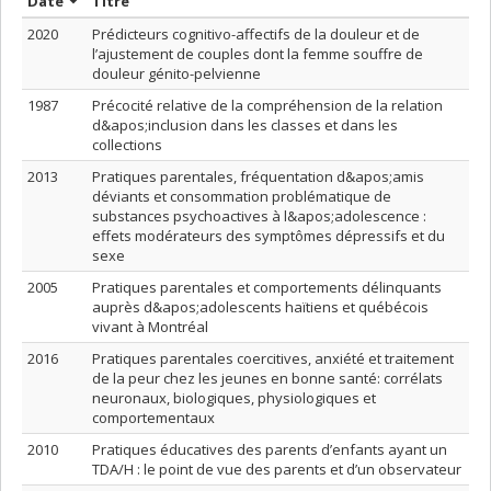
Trier par date en ordre décroissant
Trier par titre en ordre décroissant
Date
Titre
2020
Prédicteurs cognitivo-affectifs de la douleur et de
l’ajustement de couples dont la femme souffre de
douleur génito-pelvienne
1987
Précocité relative de la compréhension de la relation
d&apos;inclusion dans les classes et dans les
collections
2013
Pratiques parentales, fréquentation d&apos;amis
déviants et consommation problématique de
substances psychoactives à l&apos;adolescence :
effets modérateurs des symptômes dépressifs et du
sexe
2005
Pratiques parentales et comportements délinquants
auprès d&apos;adolescents haïtiens et québécois
vivant à Montréal
2016
Pratiques parentales coercitives, anxiété et traitement
de la peur chez les jeunes en bonne santé: corrélats
neuronaux, biologiques, physiologiques et
comportementaux
2010
Pratiques éducatives des parents d’enfants ayant un
TDA/H : le point de vue des parents et d’un observateur