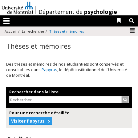
Passer
au
/
Département de
psychologie
contenu
Liens 
R
Menu
N
Accueil
La recherche
Thèses et mémoires
Thèses et mémoires
Des thèses et mémoires de nos étudiant(e)s sont conservés et
consultables dans
Papyrus
, le dépôt institutionnel de l’Université
de Montréal.
Rechercher dans la liste
Recher
Pour une recherche détaillée
Visiter Papyrus