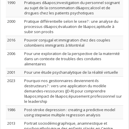
1990
Pratiques d&apos;investigation du personnel soignant
au sujet de la consommation d&apos;alcool et de
drogues chez les patients psychotiques
2000
Pratique différentielle selon le sexe? : une analyse du
processus d&apos;évaluation de l&apos;aptitude à
subir son procès
2016
Pouvoir conjugal et immigration chez des couples
colombiens immigrants à Montréal
2006
Pour une exploration de la perspective de la maternité
dans un contexte de troubles des conduites
alimentaires
2001
Pour une étude psychanalytique de la réalité virtuelle
2023
Pourquoi nos gestionnaires deviennent-ils
destructeurs? : vers une application du modèle
demandes-ressources (JD-R) pour comprendre
l&apos;impact de l&apos;épuisement professionnel sur
le leadership
1986
Post-stroke depression : creating a predictive model
using stepwise multiple regression analysis
2013
Portrait sociodémographique, anamnestique et
psychopathologique des enfants placés en Centre