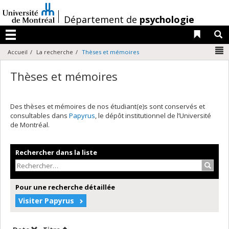
Passer
au
/
Département de
psychologie
contenu
Liens 
R
Menu
N
Accueil
La recherche
Thèses et mémoires
Thèses et mémoires
Des thèses et mémoires de nos étudiant(e)s sont conservés et
consultables dans
Papyrus
, le dépôt institutionnel de l’Université
de Montréal.
Rechercher dans la liste
Recher
Pour une recherche détaillée
Visiter Papyrus