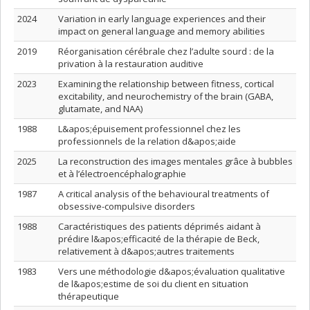
2024
Variation in early language experiences and their
impact on general language and memory abilities
2019
Réorganisation cérébrale chez l’adulte sourd : de la
privation à la restauration auditive
2023
Examining the relationship between fitness, cortical
excitability, and neurochemistry of the brain (GABA,
glutamate, and NAA)
1988
L&apos;épuisement professionnel chez les
professionnels de la relation d&apos;aide
2025
La reconstruction des images mentales grâce à bubbles
et à l’électroencéphalographie
1987
A critical analysis of the behavioural treatments of
obsessive-compulsive disorders
1988
Caractéristiques des patients déprimés aidant à
prédire l&apos;efficacité de la thérapie de Beck,
relativement à d&apos;autres traitements
1983
Vers une méthodologie d&apos;évaluation qualitative
de l&apos;estime de soi du client en situation
thérapeutique