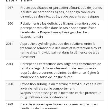
Trier par date en ordre croissant
Trier par titre en ordre croissant
Date
Titre
1987
Processus d&apos;organisation sémantique de jeunes
adultes, de personnes âgées, d&apos;alcooliques
chroniques désintoxiqués, et de patients aphasiques
1990
Relation entre les déficits de l&apos;attention et de la
perception visuelles dans le cas d&apos;une lésion
cérébrale de l&apos;hémisphère gauche chez
l&apos;humain
2011
Approche psycholinguistique des relations entre le
traitement sémantique des mots et la rétention à court
terme chez l’individu sain et dans la démence de type
Alzheimer
2013
Perceptions et réactions des soignants et membres de
famille à l’égard d’une intervention de réminiscence
auprès de personnes atteintes de démence légère à
modérée en soins de longue durée
1998
Exposition subaiguë au mercure méthylique chez le rat
juvénile : effets sur le comportement,
l&apos;apprentissage et la mémoire et rôle protecteur
du glutathion et de la nifédipine
1999
Caractéristiques spécifiques associées aux femmes
souffrant de dyspareunie