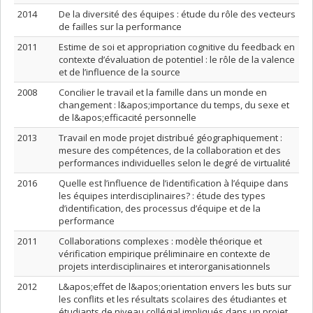
2014
De la diversité des équipes : étude du rôle des vecteurs
de failles sur la performance
2011
Estime de soi et appropriation cognitive du feedback en
contexte d’évaluation de potentiel : le rôle de la valence
et de l’influence de la source
2008
Concilier le travail et la famille dans un monde en
changement : l&apos;importance du temps, du sexe et
de l&apos;efficacité personnelle
2013
Travail en mode projet distribué géographiquement :
mesure des compétences, de la collaboration et des
performances individuelles selon le degré de virtualité
2016
Quelle est l’influence de l’identification à l’équipe dans
les équipes interdisciplinaires? : étude des types
d’identification, des processus d’équipe et de la
performance
2011
Collaborations complexes : modèle théorique et
vérification empirique préliminaire en contexte de
projets interdisciplinaires et interorganisationnels
2012
L&apos;effet de l&apos;orientation envers les buts sur
les conflits et les résultats scolaires des étudiantes et
étudiants de niveau collégial impliqués dans un projet