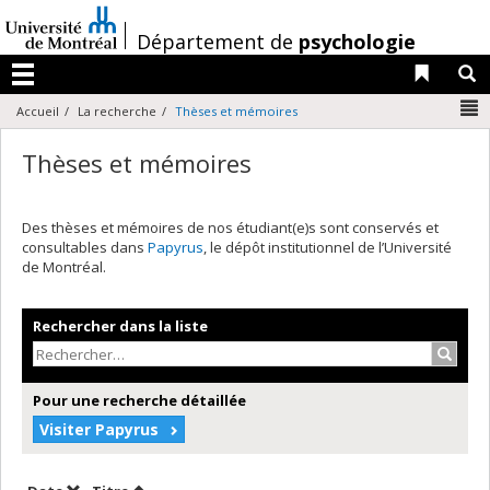
Passer
au
/
Département de
psychologie
contenu
Liens 
R
Menu
N
Accueil
La recherche
Thèses et mémoires
Thèses et mémoires
Des thèses et mémoires de nos étudiant(e)s sont conservés et
consultables dans
Papyrus
, le dépôt institutionnel de l’Université
de Montréal.
Rechercher dans la liste
Recher
Pour une recherche détaillée
Visiter Papyrus