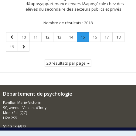
d&apos;appartenance envers l&apos;école chez des
élèves du secondaire des secteurs publics et privés
Nombre de résultats :
2018
Page
Page
Page
Page
Page
Page
Page
.
Page
Page
Page
10
11
12
13
14
15
16
17
18
précédente
Page
Page
Page
19
courante.
suivante
20 résultats par page
Département de psychologie
Pavillon Marie-Victorin
90, avenue Vincent d'Indy
Montréal (QC)
H2V 2S9
514 343-6972
Nouvelles et événements