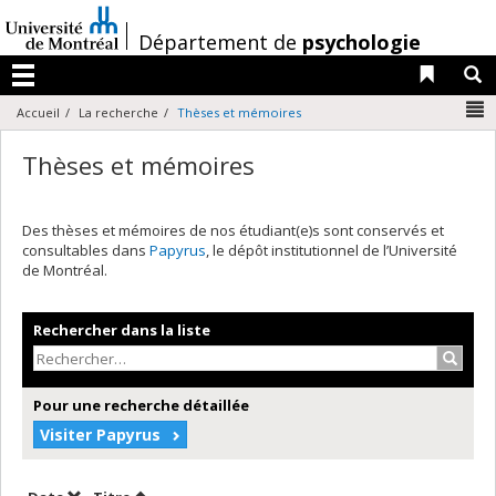
Passer
au
/
Département de
psychologie
contenu
Liens 
R
Menu
N
Accueil
La recherche
Thèses et mémoires
Thèses et mémoires
Des thèses et mémoires de nos étudiant(e)s sont conservés et
consultables dans
Papyrus
, le dépôt institutionnel de l’Université
de Montréal.
Rechercher dans la liste
Recher
Pour une recherche détaillée
Visiter Papyrus