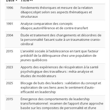
Trier par date en ordre croissant
Trier par titre en ordre croissant
Date
Titre
1996
Fondements théoriques et mesure de la relation
d&apos;objet selon ses aspects thématiques et
structuraux
1991
Analyse comparative des concepts
d&apos;autoréférence et de contre-transfert
2004
Étude et traitement des changements et désordres de
la personnalité faisant suite à un traumatisme cranio-
cérébral
2015
L’anxiété sociale à l’adolescence en tant que facteur
prédictif de la délinquance chez une population de
jeunes québécois
2023
Apports des expériences de récupération à la santé
psychologique des travailleurs : méta-analyse et
études de modérateurs
2025
Blocage de buts des leaders : validation du concept et
exploration de ses liens avec le sentiment d’auto-
efficacité en leadership
2015
Émergence des comportements de leadership
transformationnel : examen de l’apport d’une approche
basée sur les composites de personnalité et d’une