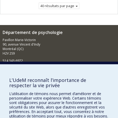
courante.
40 résultats par page
Département de psychologie
Pavillon Marie-Victorin
90, avenue Vincent d'Indy
Montréal (QC)
H2V 2S9
514 343-6972
Nouvelles et événements
Comment soutenir le Département?
L’UdeM reconnaît l’importance de
respecter la vie privée
BESOIN D'AIDE?
L’utilisation de témoins nous permet d’améliorer et de
Plan du site
personnaliser votre expérience Web. Certains témoins
Signaler une erreur
sont obligatoires pour assurer le fonctionnement et la
sécurité du site Web, alors que d’autres enregistrent vos
Accessibilité
préférences. En acceptant tout, vous consentez à notre
utilisation de témoins pour mieux répondre à vos besoins.