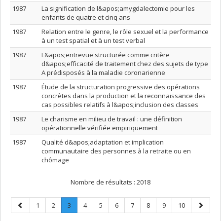
1987
La signification de l&apos;amygdalectomie pour les
enfants de quatre et cinq ans
1987
Relation entre le genre, le rôle sexuel et la performance
à un test spatial et à un test verbal
1987
L&apos;entrevue structurée comme critère
d&apos;efficacité de traitement chez des sujets de type
A prédisposés à la maladie coronarienne
1987
Étude de la structuration progressive des opérations
concrètes dans la production et la reconnaissance des
cas possibles relatifs à l&apos;inclusion des classes
1987
Le charisme en milieu de travail : une définition
opérationnelle vérifiée empiriquement
1987
Qualité d&apos;adaptation et implication
communautaire des personnes à la retraite ou en
chômage
Nombre de résultats :
2018
Page
Page
Page
Page
.
Page
Page
Page
Page
Page
Page
Page
Page
1
2
3
4
5
6
7
8
9
10
précédente
Page
suivant