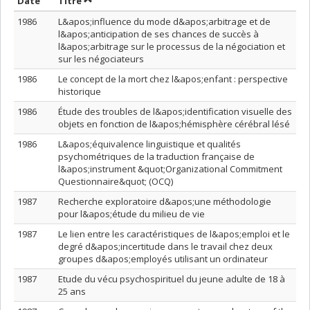
Trier par date en ordre décroissant
Trier par titre en ordre décroissant
Date
Titre
1986
L&apos;influence du mode d&apos;arbitrage et de
l&apos;anticipation de ses chances de succès à
l&apos;arbitrage sur le processus de la négociation et
sur les négociateurs
1986
Le concept de la mort chez l&apos;enfant : perspective
historique
1986
Étude des troubles de l&apos;identification visuelle des
objets en fonction de l&apos;hémisphère cérébral lésé
1986
L&apos;équivalence linguistique et qualités
psychométriques de la traduction française de
l&apos;instrument &quot;Organizational Commitment
Questionnaire&quot; (OCQ)
1987
Recherche exploratoire d&apos;une méthodologie
pour l&apos;étude du milieu de vie
1987
Le lien entre les caractéristiques de l&apos;emploi et le
degré d&apos;incertitude dans le travail chez deux
groupes d&apos;employés utilisant un ordinateur
1987
Etude du vécu psychospirituel du jeune adulte de 18 à
25 ans