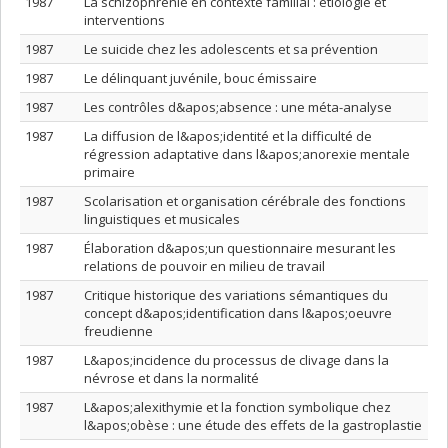
1987
La schizophrénie en contexte familial : étiologie et
interventions
1987
Le suicide chez les adolescents et sa prévention
1987
Le délinquant juvénile, bouc émissaire
1987
Les contrôles d&apos;absence : une méta-analyse
1987
La diffusion de l&apos;identité et la difficulté de
régression adaptative dans l&apos;anorexie mentale
primaire
1987
Scolarisation et organisation cérébrale des fonctions
linguistiques et musicales
1987
Élaboration d&apos;un questionnaire mesurant les
relations de pouvoir en milieu de travail
1987
Critique historique des variations sémantiques du
concept d&apos;identification dans l&apos;oeuvre
freudienne
1987
L&apos;incidence du processus de clivage dans la
névrose et dans la normalité
1987
L&apos;alexithymie et la fonction symbolique chez
l&apos;obèse : une étude des effets de la gastroplastie