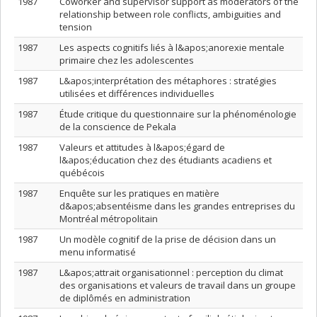
1987
Coworker and supervisor support as moderators of the
relationship between role conflicts, ambiguities and
tension
1987
Les aspects cognitifs liés à l&apos;anorexie mentale
primaire chez les adolescentes
1987
L&apos;interprétation des métaphores : stratégies
utilisées et différences individuelles
1987
Étude critique du questionnaire sur la phénoménologie
de la conscience de Pekala
1987
Valeurs et attitudes à l&apos;égard de
l&apos;éducation chez des étudiants acadiens et
québécois
1987
Enquête sur les pratiques en matière
d&apos;absentéisme dans les grandes entreprises du
Montréal métropolitain
1987
Un modèle cognitif de la prise de décision dans un
menu informatisé
1987
L&apos;attrait organisationnel : perception du climat
des organisations et valeurs de travail dans un groupe
de diplômés en administration