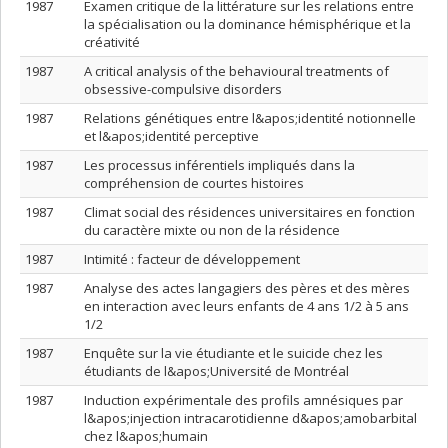
1987
Examen critique de la littérature sur les relations entre
la spécialisation ou la dominance hémisphérique et la
créativité
1987
A critical analysis of the behavioural treatments of
obsessive-compulsive disorders
1987
Relations génétiques entre l&apos;identité notionnelle
et l&apos;identité perceptive
1987
Les processus inférentiels impliqués dans la
compréhension de courtes histoires
1987
Climat social des résidences universitaires en fonction
du caractère mixte ou non de la résidence
1987
Intimité : facteur de développement
1987
Analyse des actes langagiers des pères et des mères
en interaction avec leurs enfants de 4 ans 1/2 à 5 ans
1/2
1987
Enquête sur la vie étudiante et le suicide chez les
étudiants de l&apos;Université de Montréal
1987
Induction expérimentale des profils amnésiques par
l&apos;injection intracarotidienne d&apos;amobarbital
chez l&apos;humain