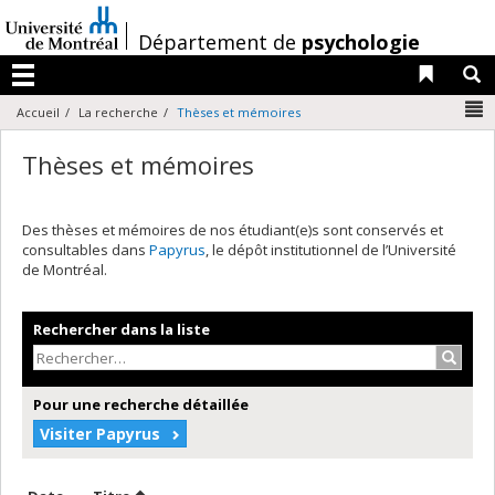
Passer
au
/
Département de
psychologie
contenu
Liens 
R
Menu
N
Accueil
La recherche
Thèses et mémoires
Thèses et mémoires
Des thèses et mémoires de nos étudiant(e)s sont conservés et
consultables dans
Papyrus
, le dépôt institutionnel de l’Université
de Montréal.
Rechercher dans la liste
Recher
Pour une recherche détaillée
Visiter Papyrus