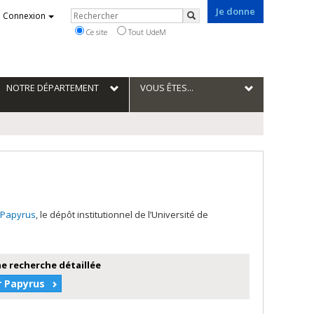
Je donne
Rechercher
Connexion
Rechercher
Ce site
Tout UdeM
NOTRE DÉPARTEMENT
VOUS ÊTES...
Papyrus
, le dépôt institutionnel de l’Université de
e recherche détaillée
r Papyrus