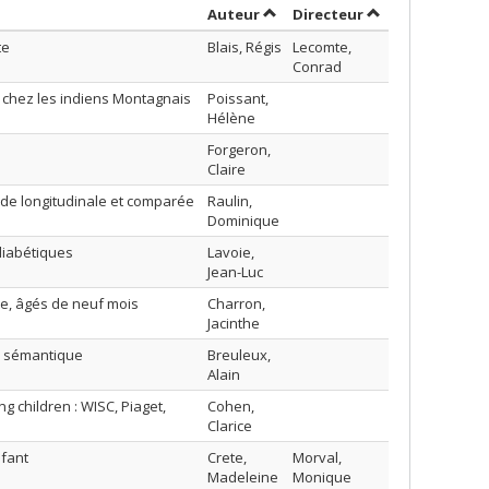
Trier par auteur en ordre décr
par contributeur
Auteur
Directeur
te
Blais, Régis
Lecomte,
Conrad
 chez les indiens Montagnais
Poissant,
Hélène
Forgeron,
Claire
tude longitudinale et comparée
Raulin,
Dominique
diabétiques
Lavoie,
Jean-Luc
ue, âgés de neuf mois
Charron,
Jacinthe
té sémantique
Breuleux,
Alain
g children : WISC, Piaget,
Cohen,
Clarice
nfant
Crete,
Morval,
Madeleine
Monique