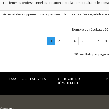
Les femmes professionnelles : relation entre la personnalité et le doma
Accès et développement de la pensée politique chez l&apos;adolescen
Nombre de résultats :
20
Page
.
Page
Page
Page
Page
Page
Page
Pa
1
2
3
4
5
6
7
8
Page
courante.
20 résultats par page
RESSOURCES ET SERVICES
RÉPERTOIRE DU
N
DÉPARTEMENT
événements