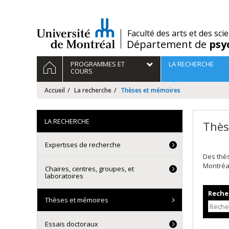
Passer
au
contenu
/
Faculté des arts et des sci
Département de
psy
Navigation
ACCUEIL
PROGRAMMES ET
LA RECHERCHE
principale
COURS
Accueil
La recherche
Thèses et mémoires
LA RECHERCHE
Thès
Expertises de recherche
Des thè
Montréa
Chaires, centres, groupes, et
laboratoires
Recher
Thèses et mémoires
Essais doctoraux