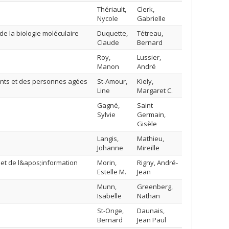
Thériault,
Clerk,
Nycole
Gabrielle
e la biologie moléculaire
Duquette,
Tétreau,
Claude
Bernard
Roy,
Lussier,
Manon
André
iants et des personnes agées
St-Amour,
Kiely,
Line
Margaret C.
Gagné,
Saint
Sylvie
Germain,
Gisèle
Langis,
Mathieu,
Johanne
Mireille
 et de l&apos;information
Morin,
Rigny, André-
Estelle M.
Jean
Munn,
Greenberg,
Isabelle
Nathan
St-Onge,
Daunais,
Bernard
Jean Paul