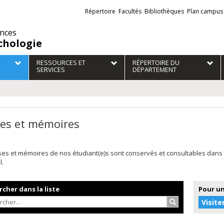
Liens
Répertoire
Facultés
Bibliothèques
Plan campus
externes
ences
chologie
RESSOURCES ET
RÉPERTOIRE DU
SERVICES
DÉPARTEMENT
es et mémoires
ses et mémoires de nos étudiant(e)s sont conservés et consultables dans
l.
cher dans la liste
Pour un
Rechercher…
Visite