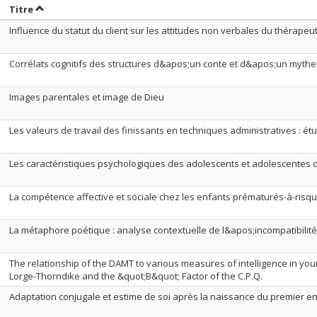
rier par date en ordre décroissant
Trier par titre en ordre décroissant
Titre
Influence du statut du client sur les attitudes non verbales du thérapeu
Corrélats cognitifs des structures d&apos;un conte et d&apos;un mythe
Images parentales et image de Dieu
Les valeurs de travail des finissants en techniques administratives : é
Les caractéristiques psychologiques des adolescents et adolescentes 
La compétence affective et sociale chez les enfants prématurés-à-risq
La métaphore poétique : analyse contextuelle de l&apos;incompatibili
The relationship of the DAMT to various measures of intelligence in youn
Lorge-Thorndike and the &quot;B&quot; Factor of the C.P.Q.
Adaptation conjugale et estime de soi après la naissance du premier e