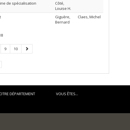
ine de spécialisation
Côté,
Louise H.
t
Giguère,
Claes, Michel
Bernard
18
ge
Page
Page
Page
9
10
suivante
OTRE DÉPARTEMENT
VOUS ÊTES...