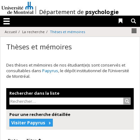
Passer
au
/
Département de
psychologie
contenu
Liens 
R
Menu
N
Accueil
La recherche
Thèses et mémoires
Thèses et mémoires
Des thèses et mémoires de nos étudiant(e)s sont conservés et
consultables dans
Papyrus
, le dépôt institutionnel de l’Université
de Montréal.
Rechercher dans la liste
Recher
Pour une recherche détaillée
Visiter Papyrus