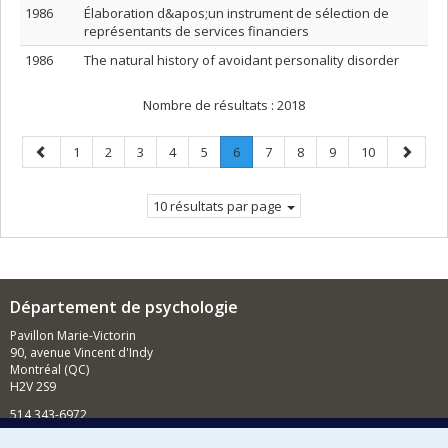
1986
Élaboration d&apos;un instrument de sélection de
représentants de services financiers
1986
The natural history of avoidant personality disorder
Nombre de résultats :
2018
Page
Page
Page
Page
Page
Page
Page
.
Page
Page
Page
Page
Page
1
2
3
4
5
6
7
8
9
10
précédente
Page
suivant
courante.
10 résultats par page
Département de psychologie
Pavillon Marie-Victorin
90, avenue Vincent d'Indy
Montréal (QC)
H2V 2S9
514 343-6972
Nouvelles et événements