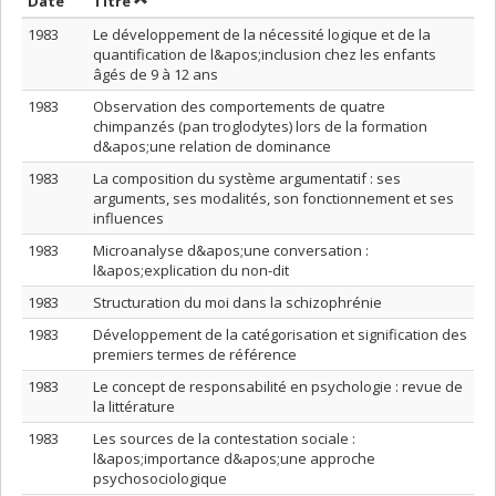
Trier par date en ordre décroissant
Trier par titre en ordre décroissant
Date
Titre
1983
Le développement de la nécessité logique et de la
quantification de l&apos;inclusion chez les enfants
âgés de 9 à 12 ans
1983
Observation des comportements de quatre
chimpanzés (pan troglodytes) lors de la formation
d&apos;une relation de dominance
1983
La composition du système argumentatif : ses
arguments, ses modalités, son fonctionnement et ses
influences
1983
Microanalyse d&apos;une conversation :
l&apos;explication du non-dit
1983
Structuration du moi dans la schizophrénie
1983
Développement de la catégorisation et signification des
premiers termes de référence
1983
Le concept de responsabilité en psychologie : revue de
la littérature
1983
Les sources de la contestation sociale :
l&apos;importance d&apos;une approche
psychosociologique