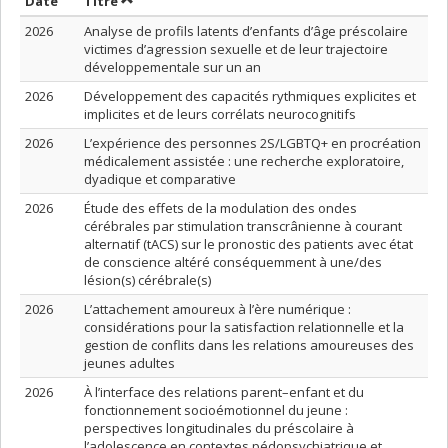
Trier par date en ordre croissant
Trier par titre en ordre croissant
Date
Titre
2026
Analyse de profils latents d’enfants d’âge préscolaire
victimes d’agression sexuelle et de leur trajectoire
développementale sur un an
2026
Développement des capacités rythmiques explicites et
implicites et de leurs corrélats neurocognitifs
2026
L’expérience des personnes 2S/LGBTQ+ en procréation
médicalement assistée : une recherche exploratoire,
dyadique et comparative
2026
Étude des effets de la modulation des ondes
cérébrales par stimulation transcrânienne à courant
alternatif (tACS) sur le pronostic des patients avec état
de conscience altéré conséquemment à une/des
lésion(s) cérébrale(s)
2026
L’attachement amoureux à l’ère numérique :
considérations pour la satisfaction relationnelle et la
gestion de conflits dans les relations amoureuses des
jeunes adultes
2026
À l’interface des relations parent–enfant et du
fonctionnement socioémotionnel du jeune :
perspectives longitudinales du préscolaire à
l’adolescence en contextes pédopsychiatrique et