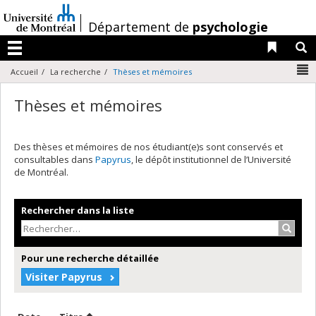
Passer
au
/
Département de
psychologie
contenu
Liens 
R
Menu
N
Accueil
La recherche
Thèses et mémoires
Thèses et mémoires
Des thèses et mémoires de nos étudiant(e)s sont conservés et
consultables dans
Papyrus
, le dépôt institutionnel de l’Université
de Montréal.
Rechercher dans la liste
Recher
Pour une recherche détaillée
Visiter Papyrus