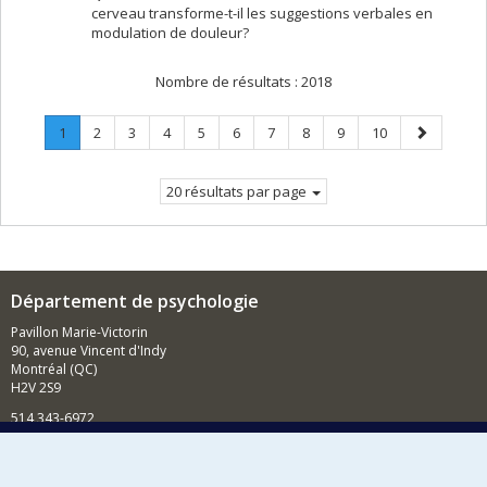
cerveau transforme-t-il les suggestions verbales en
modulation de douleur?
Nombre de résultats :
2018
Page
.
Page
Page
Page
Page
Page
Page
Page
Page
Page
Page
1
2
3
4
5
6
7
8
9
10
Page
suivante
courante.
20 résultats par page
Département de psychologie
Pavillon Marie-Victorin
90, avenue Vincent d'Indy
Montréal (QC)
H2V 2S9
514 343-6972
Nouvelles et événements