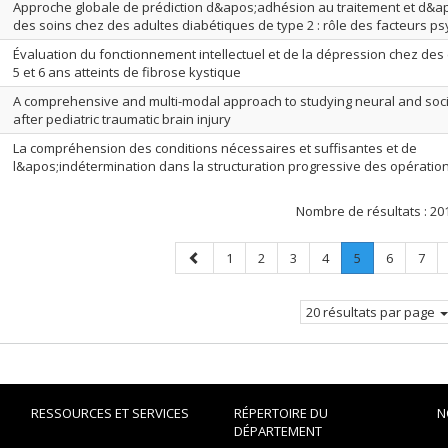
Approche globale de prédiction d&apos;adhésion au traitement et d&a
des soins chez des adultes diabétiques de type 2 : rôle des facteurs p
Évaluation du fonctionnement intellectuel et de la dépression chez des
5 et 6 ans atteints de fibrose kystique
A comprehensive and multi-modal approach to studying neural and soc
after pediatric traumatic brain injury
La compréhension des conditions nécessaires et suffisantes et de
l&apos;indétermination dans la structuration progressive des opératio
Nombre de résultats :
20
Page
Page
Page
Page
Page
Page
.
Page
Page
1
2
3
4
5
6
7
précédente
Page
courante.
20 résultats par page
RESSOURCES ET SERVICES
RÉPERTOIRE DU
N
DÉPARTEMENT