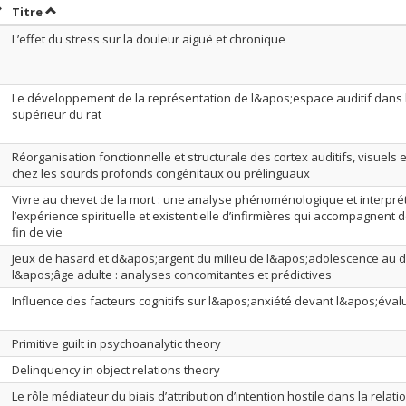
rier par date en ordre décroissant
Trier par titre en ordre décroissant
Titre
L’effet du stress sur la douleur aiguë et chronique
Le développement de la représentation de l&apos;espace auditif dans le
supérieur du rat
Réorganisation fonctionnelle et structurale des cortex auditifs, visuels e
chez les sourds profonds congénitaux ou prélinguaux
Vivre au chevet de la mort : une analyse phénoménologique et interpré
l’expérience spirituelle et existentielle d’infirmières qui accompagnent 
fin de vie
Jeux de hasard et d&apos;argent du milieu de l&apos;adolescence au 
l&apos;âge adulte : analyses concomitantes et prédictives
Influence des facteurs cognitifs sur l&apos;anxiété devant l&apos;évalu
Primitive guilt in psychoanalytic theory
Delinquency in object relations theory
Le rôle médiateur du biais d’attribution d’intention hostile dans la relati