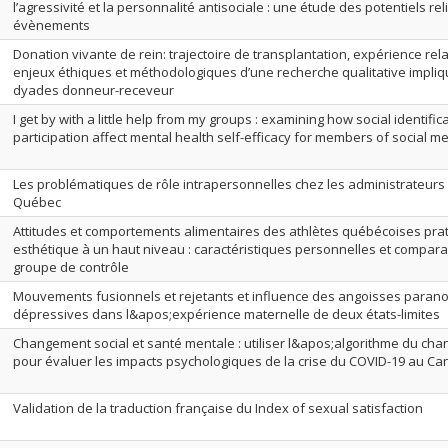
l’agressivité et la personnalité antisociale : une étude des potentiels re
évènements
Donation vivante de rein: trajectoire de transplantation, expérience rela
enjeux éthiques et méthodologiques d’une recherche qualitative impli
dyades donneur-receveur
I get by with a little help from my groups : examining how social identific
participation affect mental health self-efficacy for members of social m
Les problématiques de rôle intrapersonnelles chez les administrateurs 
Québec
Attitudes et comportements alimentaires des athlètes québécoises prat
esthétique à un haut niveau : caractéristiques personnelles et compar
groupe de contrôle
Mouvements fusionnels et rejetants et influence des angoisses parano
dépressives dans l&apos;expérience maternelle de deux états-limites
Changement social et santé mentale : utiliser l&apos;algorithme du cha
pour évaluer les impacts psychologiques de la crise du COVID-19 au C
Validation de la traduction française du Index of sexual satisfaction