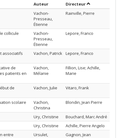
Trier par auteur en ordre décroissant
par contributeur en ord
Auteur
Directeur
Vachon-
Rainville, Pierre
Presseau,
Étienne
 collicule
Vachon-
Lepore, Franco
Presseau,
Étienne
t associatifs
Vachon, Patrick
Lepore, Franco
tative de
Vachon,
Fillion, Lise; Achille,
des patients en
Mélanie
Marie
début de
Vachon, Julie
Vitaro, Frank
ation scolaire
Vachon,
Blondin, Jean Pierre
Christina
Ury, Christine
Bouchard, Marc André
Ury, Christine
Achille, Pierre Angelo
on entre
Ursulet,
Gagnon, Jean