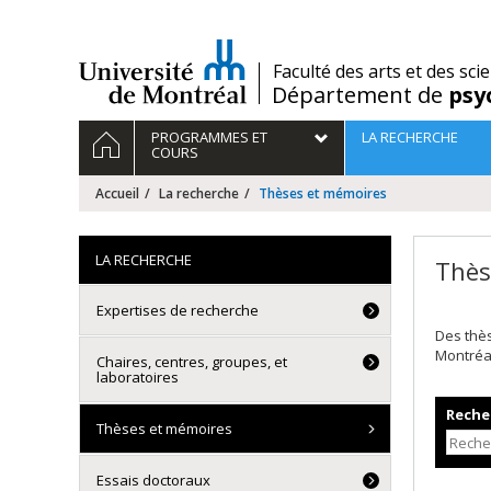
Passer
au
contenu
/
Faculté des arts et des sci
Département de
psy
Navigation
ACCUEIL
PROGRAMMES ET
LA RECHERCHE
principale
COURS
Accueil
La recherche
Thèses et mémoires
LA RECHERCHE
Thès
Expertises de recherche
Des thè
Montréa
Chaires, centres, groupes, et
laboratoires
Recher
Thèses et mémoires
Essais doctoraux