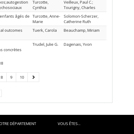
pos;autogestion
Turcotte,
Veilleux, Paul C.;
sychosociaux
Cynthia
Tourigny, Charles
 enfants âgés de
Turcotte, Anne-
Solomon-Scherzer,
Marie
Catherine Ruth
ial outcomes
Tuerk, Carola
Beauchamp, Miriam
Trudel, Julie G.
Dagenais, Yvon
ns concrètes
18
Page
Page
Page
Page
8
9
10
suivante
OTRE DÉPARTEMENT
VOUS ÊTES...