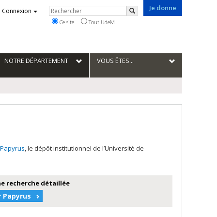
Je donne
Rechercher
Connexion
Rechercher
Ce site
Tout UdeM
NOTRE DÉPARTEMENT
VOUS ÊTES...
Papyrus
, le dépôt institutionnel de l’Université de
e recherche détaillée
r Papyrus