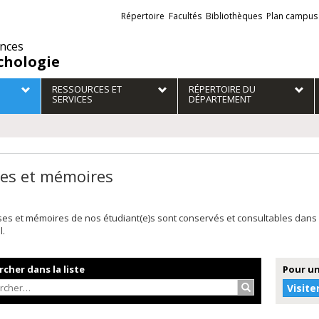
Liens
Répertoire
Facultés
Bibliothèques
Plan campus
externes
ences
chologie
RESSOURCES ET
RÉPERTOIRE DU
SERVICES
DÉPARTEMENT
es et mémoires
ses et mémoires de nos étudiant(e)s sont conservés et consultables dans
l.
cher dans la liste
Pour un
Rechercher…
Visite