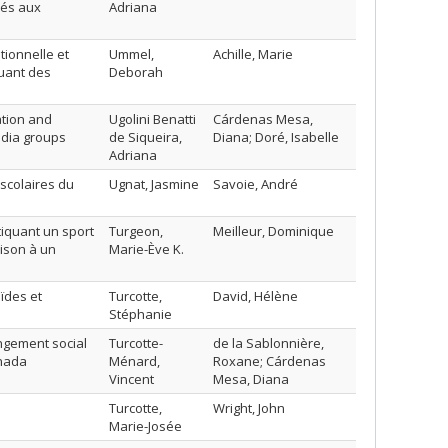
liés aux
Adriana
tionnelle et
Ummel,
Achille, Marie
quant des
Deborah
ation and
Ugolini Benatti
Cárdenas Mesa,
edia groups
de Siqueira,
Diana; Doré, Isabelle
Adriana
scolaires du
Ugnat, Jasmine
Savoie, André
iquant un sport
Turgeon,
Meilleur, Dominique
aison à un
Marie-Ève K.
ïdes et
Turcotte,
David, Hélène
Stéphanie
ngement social
Turcotte-
de la Sablonnière,
anada
Ménard,
Roxane; Cárdenas
Vincent
Mesa, Diana
Turcotte,
Wright, John
Marie-Josée