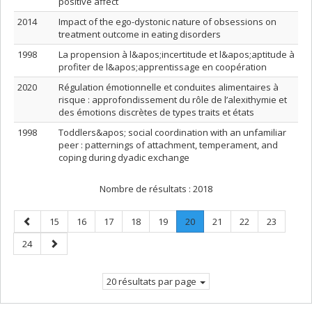
positive affect
2014
Impact of the ego-dystonic nature of obsessions on
treatment outcome in eating disorders
1998
La propension à l&apos;incertitude et l&apos;aptitude à
profiter de l&apos;apprentissage en coopération
2020
Régulation émotionnelle et conduites alimentaires à
risque : approfondissement du rôle de l’alexithymie et
des émotions discrètes de types traits et états
1998
Toddlers&apos; social coordination with an unfamiliar
peer : patternings of attachment, temperament, and
coping during dyadic exchange
Nombre de résultats :
2018
Page
Page
Page
Page
Page
Page
Page
.
Page
Page
Page
15
16
17
18
19
20
21
22
23
précédente
Page
Page
Page
24
courante.
suivante
20 résultats par page