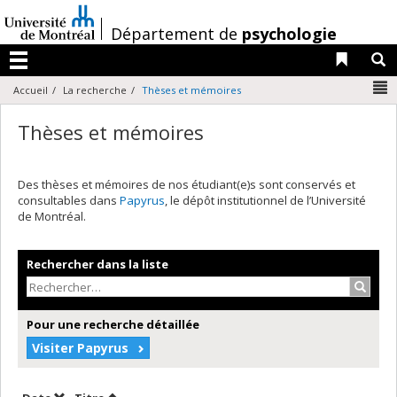
Passer
au
/
Département de
psychologie
contenu
Liens 
R
Menu
N
Accueil
La recherche
Thèses et mémoires
Thèses et mémoires
Des thèses et mémoires de nos étudiant(e)s sont conservés et
consultables dans
Papyrus
, le dépôt institutionnel de l’Université
de Montréal.
Rechercher dans la liste
Recher
Pour une recherche détaillée
Visiter Papyrus