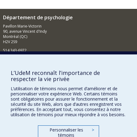
Département de psychologie
Pavillon Marie-Victorin
90, avenue Vincent d'Indy
Montréal (QC)
H2V 2S9
514 343-6972
Nouvelles et événements
Comment soutenir le Département?
L’UdeM reconnaît l’importance de
respecter la vie privée
BESOIN D'AIDE?
L’utilisation de témoins nous permet d’améliorer et de
Plan du site
personnaliser votre expérience Web. Certains témoins
Signaler une erreur
sont obligatoires pour assurer le fonctionnement et la
sécurité du site Web, alors que d’autres enregistrent vos
Accessibilité
préférences. En acceptant tout, vous consentez à notre
utilisation de témoins pour mieux répondre à vos besoins.
FACULTÉ DES ARTS ET DES SCIENCES
Nos départements et écoles
Personnaliser les
>
témoins