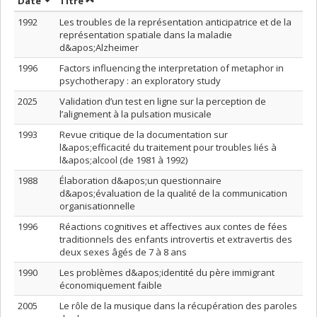
Trier par date en ordre décroissant
Trier par titre en ordre décroissant
Date
Titre
1992
Les troubles de la représentation anticipatrice et de la
représentation spatiale dans la maladie
d&apos;Alzheimer
1996
Factors influencing the interpretation of metaphor in
psychotherapy : an exploratory study
2025
Validation d’un test en ligne sur la perception de
l’alignement à la pulsation musicale
1993
Revue critique de la documentation sur
l&apos;efficacité du traitement pour troubles liés à
l&apos;alcool (de 1981 à 1992)
1988
Élaboration d&apos;un questionnaire
d&apos;évaluation de la qualité de la communication
organisationnelle
1996
Réactions cognitives et affectives aux contes de fées
traditionnels des enfants introvertis et extravertis des
deux sexes âgés de 7 à 8 ans
1990
Les problèmes d&apos;identité du père immigrant
économiquement faible
2005
Le rôle de la musique dans la récupération des paroles