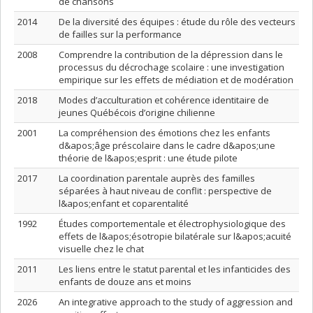
de chansons
2014
De la diversité des équipes : étude du rôle des vecteurs
de failles sur la performance
2008
Comprendre la contribution de la dépression dans le
processus du décrochage scolaire : une investigation
empirique sur les effets de médiation et de modération
2018
Modes d’acculturation et cohérence identitaire de
jeunes Québécois d’origine chilienne
2001
La compréhension des émotions chez les enfants
d&apos;âge préscolaire dans le cadre d&apos;une
théorie de l&apos;esprit : une étude pilote
2017
La coordination parentale auprès des familles
séparées à haut niveau de conflit : perspective de
l&apos;enfant et coparentalité
1992
Études comportementale et électrophysiologique des
effets de l&apos;ésotropie bilatérale sur l&apos;acuité
visuelle chez le chat
2011
Les liens entre le statut parental et les infanticides des
enfants de douze ans et moins
2026
An integrative approach to the study of aggression and