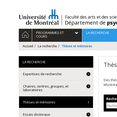
Passer
au
contenu
/
Faculté des arts et des sci
Département de
psy
Navigation
ACCUEIL
PROGRAMMES ET
LA RECHERCHE
principale
COURS
Accueil
La recherche
Thèses et mémoires
LA RECHERCHE
Thès
Expertises de recherche
Des thè
Montréa
Chaires, centres, groupes, et
laboratoires
Recher
Thèses et mémoires
Essais doctoraux