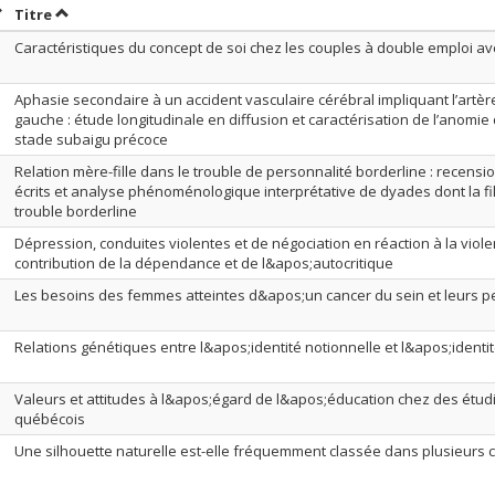
rier par date en ordre croissant
Trier par titre en ordre croissant
Titre
Caractéristiques du concept de soi chez les couples à double emploi av
Aphasie secondaire à un accident vasculaire cérébral impliquant l’art
gauche : étude longitudinale en diffusion et caractérisation de l’anomie
stade subaigu précoce
Relation mère-fille dans le trouble de personnalité borderline : recens
écrits et analyse phénoménologique interprétative de dyades dont la fi
trouble borderline
Dépression, conduites violentes et de négociation en réaction à la viol
contribution de la dépendance et de l&apos;autocritique
Les besoins des femmes atteintes d&apos;un cancer du sein et leurs p
Relations génétiques entre l&apos;identité notionnelle et l&apos;identi
Valeurs et attitudes à l&apos;égard de l&apos;éducation chez des étud
québécois
Une silhouette naturelle est-elle fréquemment classée dans plusieurs 