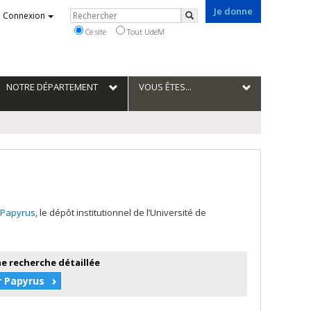
Je donne
Rechercher
Connexion
Rechercher
Ce site
Tout UdeM
NOTRE DÉPARTEMENT
VOUS ÊTES...
Papyrus
, le dépôt institutionnel de l’Université de
e recherche détaillée
r Papyrus