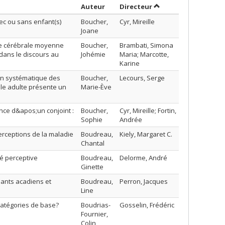
Trier par auteur en ordre croissant
par contributeur en 
Auteur
Directeur
ec ou sans enfant(s)
Boucher,
Cyr, Mireille
Joane
ère cérébrale moyenne
Boucher,
Brambati, Simona
 dans le discours au
Johémie
Maria; Marcotte,
Karine
ion systématique des
Boucher,
Lecours, Serge
lle adulte présente un
Marie-Ève
ence d&apos;un conjoint :
Boucher,
Cyr, Mireille; Fortin,
Sophie
Andrée
erceptions de la maladie
Boudreau,
Kiely, Margaret C.
Chantal
té perceptive
Boudreau,
Delorme, André
Ginette
iants acadiens et
Boudreau,
Perron, Jacques
Line
catégories de base?
Boudrias-
Gosselin, Frédéric
Fournier,
Colin