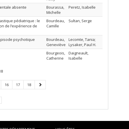
mentale absente
Bourassa,
Peretz, Isabelle
Michelle
stique pédiatrique : le
Bourdeau,
Sultan, Serge
ion de l’expérience de
Camille
 épisode psychotique
Bourdeau,
Lecomte, Tania;
Geneviève
Lysaker, Paul H.
Bourgeois,
Daigneault,
Catherine
Isabelle
18
e
Page
Page
Page
Page
16
17
18
suivante
e.