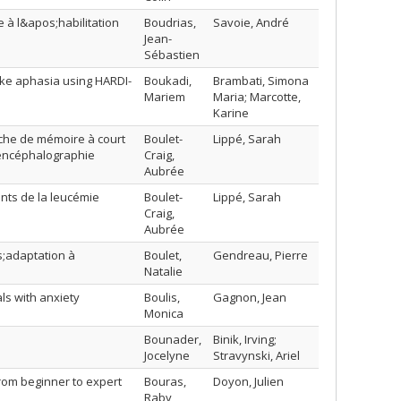
 à l&apos;habilitation
Boudrias,
Savoie, André
Jean-
Sébastien
roke aphasia using HARDI-
Boukadi,
Brambati, Simona
Mariem
Maria; Marcotte,
Karine
âche de mémoire à court
Boulet-
Lippé, Sarah
oencéphalographie
Craig,
Aubrée
ants de la leucémie
Boulet-
Lippé, Sarah
Craig,
Aubrée
s;adaptation à
Boulet,
Gendreau, Pierre
Natalie
ls with anxiety
Boulis,
Gagnon, Jean
Monica
Bounader,
Binik, Irving;
Jocelyne
Stravynski, Ariel
from beginner to expert
Bouras,
Doyon, Julien
Raby