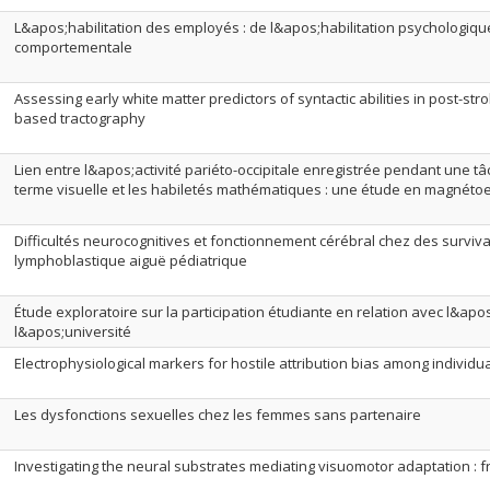
L&apos;habilitation des employés : de l&apos;habilitation psychologique
comportementale
Assessing early white matter predictors of syntactic abilities in post-st
based tractography
Lien entre l&apos;activité pariéto-occipitale enregistrée pendant une t
terme visuelle et les habiletés mathématiques : une étude en magnét
Difficultés neurocognitives et fonctionnement cérébral chez des surviv
lymphoblastique aiguë pédiatrique
Étude exploratoire sur la participation étudiante en relation avec l&apo
l&apos;université
Electrophysiological markers for hostile attribution bias among individua
Les dysfonctions sexuelles chez les femmes sans partenaire
Investigating the neural substrates mediating visuomotor adaptation : 