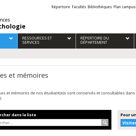
Liens
Répertoire
Facultés
Bibliothèques
Plan campus
externes
ences
chologie
RESSOURCES ET
RÉPERTOIRE DU
SERVICES
DÉPARTEMENT
es et mémoires
ses et mémoires de nos étudiant(e)s sont conservés et consultables dans
l.
cher dans la liste
Pour un
Rechercher…
Visite