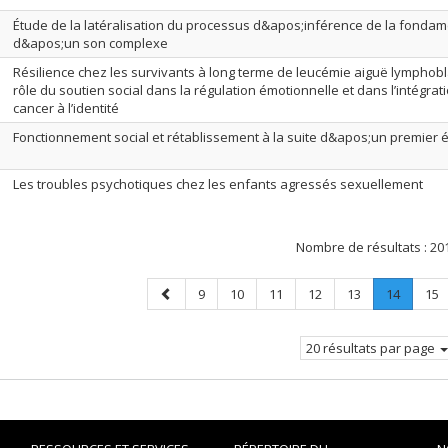
Étude de la latéralisation du processus d&apos;inférence de la fonda
d&apos;un son complexe
Résilience chez les survivants à long terme de leucémie aiguë lymphobla
rôle du soutien social dans la régulation émotionnelle et dans l’intégrat
cancer à l’identité
Fonctionnement social et rétablissement à la suite d&apos;un premier
Les troubles psychotiques chez les enfants agressés sexuellement
Nombre de résultats :
20
Page
Page
Page
Page
Page
Page
Page
.
Pag
9
10
11
12
13
14
15
précédente
Page
courant
20 résultats par page