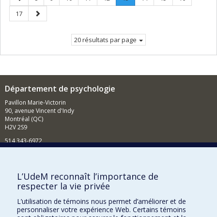
précédente
Page
Page
Page
17
courante.
suivante
20 résultats par page
Département de psychologie
Pavillon Marie-Victorin
90, avenue Vincent d'Indy
Montréal (QC)
H2V 2S9
514 343-6972
Nouvelles et événements
Comment soutenir le Département?
L’UdeM reconnaît l’importance de
respecter la vie privée
BESOIN D'AIDE?
L’utilisation de témoins nous permet d’améliorer et de
Plan du site
personnaliser votre expérience Web. Certains témoins
Signaler une erreur