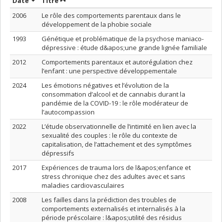
Trier par date en ordre croissant
Trier par titre en ordre croissant
Date
Titre
2006
Le rôle des comportements parentaux dans le
développement de la phobie sociale
1993
Génétique et problématique de la psychose maniaco-
dépressive : étude d&apos;une grande lignée familiale
2012
Comportements parentaux et autorégulation chez
l’enfant : une perspective développementale
2024
Les émotions négatives et l’évolution de la
consommation d’alcool et de cannabis durant la
pandémie de la COVID-19 : le rôle modérateur de
l’autocompassion
2022
L’étude observationnelle de l’intimité en lien avec la
sexualité des couples : le rôle du contexte de
capitalisation, de l’attachement et des symptômes
dépressifs
2017
Expériences de trauma lors de l&apos;enfance et
stress chronique chez des adultes avec et sans
maladies cardiovasculaires
2008
Les failles dans la prédiction des troubles de
comportements externalisés et internalisés à la
période préscolaire : l&apos;utilité des résidus