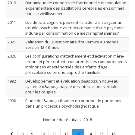
2019
Dynamique de connectivité fonctionnelle et modulation
expérimentale des oscillations cérébrales en sommeil
dans le vieillissement
2011
Les déficits cognitifs peuvent-ils aider à distinguer un
trouble psychotique avec toxicomanie d’une psychose
induite par consommation de méthamphétamines?
2021
Validation du Questionnaire d’ouverture au monde
version 12-18 mois
2026
Les configurations d’attachement et d’activation mère-
enfant et père-enfant : comprendre les comportements
intériorisés et extériorisés des enfants d’âge
préscolaire selon une approche familiale
1992
Développement et évaluation d&apos;un nouveau
système d&apos;analyse des interactions verbales
pour les couples
1990
Étude de l&apos;utilisation du principe de parcimonie
dans un processus psychodiagnostique
Nombre de résultats :
2018
Page
Page
Page
Page
Page
Page
Page
.
Page
Page
Page
8
9
10
11
12
13
14
15
16