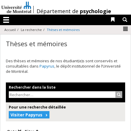
Passer
au
/
Département de
psychologie
contenu
Liens 
R
Menu
N
Accueil
La recherche
Thèses et mémoires
Thèses et mémoires
Des thèses et mémoires de nos étudiant(e)s sont conservés et
consultables dans
Papyrus
, le dépôt institutionnel de l’Université
de Montréal.
Rechercher dans la liste
Recher
Pour une recherche détaillée
Visiter Papyrus