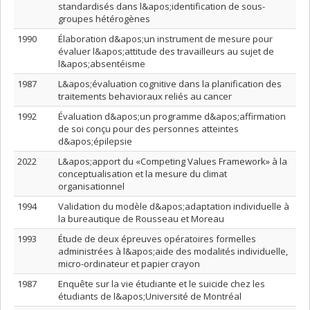
standardisés dans l&apos;identification de sous-
groupes hétérogènes
1990
Élaboration d&apos;un instrument de mesure pour
évaluer l&apos;attitude des travailleurs au sujet de
l&apos;absentéisme
1987
L&apos;évaluation cognitive dans la planification des
traitements behavioraux reliés au cancer
1992
Évaluation d&apos;un programme d&apos;affirmation
de soi conçu pour des personnes atteintes
d&apos;épilepsie
2022
L&apos;apport du «Competing Values Framework» à la
conceptualisation et la mesure du climat
organisationnel
1994
Validation du modèle d&apos;adaptation individuelle à
la bureautique de Rousseau et Moreau
1993
Étude de deux épreuves opératoires formelles
administrées à l&apos;aide des modalités individuelle,
micro-ordinateur et papier crayon
1987
Enquête sur la vie étudiante et le suicide chez les
étudiants de l&apos;Université de Montréal