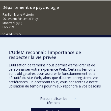
Département de psychologie
Pavillon Marie-Victorin
90, avenue Vincent d'Indy
Montréal (QC)
H2V 2S9
514 343-6972
Nouvelles et événements
Comment soutenir le Département?
L’UdeM reconnaît l’importance de
respecter la vie privée
BESOIN D'AIDE?
L’utilisation de témoins nous permet d’améliorer et de
Plan du site
personnaliser votre expérience Web. Certains témoins
Signaler une erreur
sont obligatoires pour assurer le fonctionnement et la
sécurité du site Web, alors que d’autres enregistrent vos
Accessibilité
préférences. En acceptant tout, vous consentez à notre
utilisation de témoins pour mieux répondre à vos besoins.
FACULTÉ DES ARTS ET DES SCIENCES
Nos départements et écoles
Personnaliser les
>
témoins
Nos centres d'études