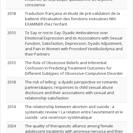
conscience
2018
Traduction française et étude de pré-validation de la
batterie d’évaluation des fonctions exécutives NIH-
EXAMINER chez l’enfant
2013
To Say or not to Say: Dyadic Ambivalence over
Emotional Expression and its Associations with Sexual
Function, Satisfaction, Depression, Dyadic Adjustment,
and Pain in Women with Provoked Vestibulodynia and
their Partners
2013
The Role of Obsessive Beliefs and Inferential
Confusion in Predicting Treatment Outcomes for
Different Subtypes of Obsessive-Compulsive Disorder
2018
The risk of telling : a dyadic perspective on romantic
partners&apos; responses to child sexual abuse
disclosure and their associations with sexual and
relationship satisfaction
2014
The relationship between abortion and suicide : a
systematic review = La relation entre l’avortement et le
suicide : une recension systématique
2024
The quality of therapeutic alliance among female
adolescent inpatients with anorexia nervosa and their