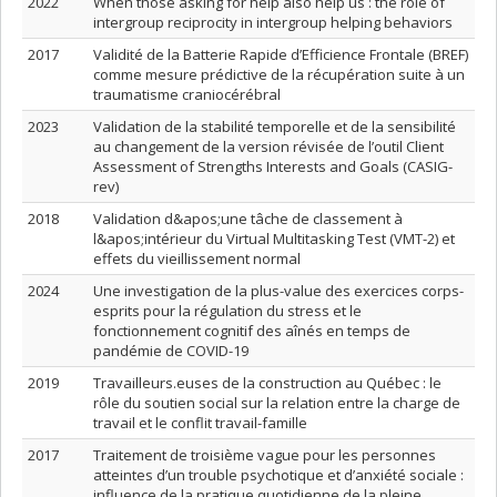
2022
When those asking for help also help us : the role of
intergroup reciprocity in intergroup helping behaviors
2017
Validité de la Batterie Rapide d’Efficience Frontale (BREF)
comme mesure prédictive de la récupération suite à un
traumatisme craniocérébral
2023
Validation de la stabilité temporelle et de la sensibilité
au changement de la version révisée de l’outil Client
Assessment of Strengths Interests and Goals (CASIG-
rev)
2018
Validation d&apos;une tâche de classement à
l&apos;intérieur du Virtual Multitasking Test (VMT-2) et
effets du vieillissement normal
2024
Une investigation de la plus-value des exercices corps-
esprits pour la régulation du stress et le
fonctionnement cognitif des aînés en temps de
pandémie de COVID-19
2019
Travailleurs.euses de la construction au Québec : le
rôle du soutien social sur la relation entre la charge de
travail et le conflit travail-famille
2017
Traitement de troisième vague pour les personnes
atteintes d’un trouble psychotique et d’anxiété sociale :
influence de la pratique quotidienne de la pleine