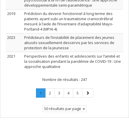
psychosocial à la fin de l’adolescence : une approche
développementale semi-paramétrique
2019
Prédiction du devenir fonctionnel à long terme des
patients ayant subi un traumatisme craniocérébral
mesuré à l’aide de l’Inventaire d’adaptabilité Mayo-
Portland-4 (MPAI-4)
2023
Prédicteurs de l’instabilité de placement des jeunes
abusés sexuellement desservis par les services de
protection de la jeunesse
2021
Perspectives des enfants et adolescents sur l’amitié et
la socialisation pendant la pandémie de COVID-19 : Une
approche qualitative
Nombre de résultats :
247
Page
.
Page
Page
Page
Page
Page
1
2
3
4
5
Page
suivante
courante.
50 résultats par page