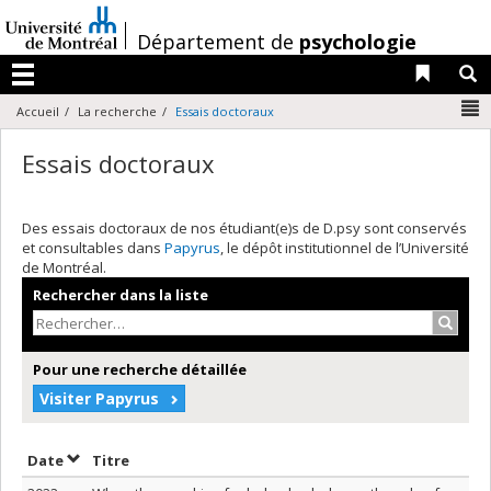
Passer
au
/
Département de
psychologie
contenu
Liens 
R
Menu
N
Accueil
La recherche
Essais doctoraux
Essais doctoraux
Des essais doctoraux de nos étudiant(e)s de D.psy sont conservés
et consultables dans
Papyrus
, le dépôt institutionnel de l’Université
de Montréal.
Rechercher dans la liste
Recher
Pour une recherche détaillée
Visiter Papyrus
Trier par date en ordre décroissant
Trier par titre en ordre décroissant
Date
Titre