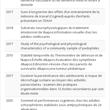
démence vasculaire ou de démence mixte et vivant à
domicile
2017
Suivi à long terme des effets d’un entrainement de la
mémoire de travail (Cogmed) auprès d’enfants
présentant un TDA/H
2018
Substrats neurophysiologiques du traitement
émotionnel de l&apos;information visuelle chez les
adultes vieillissants
2017
Study of the psychological and physiological
characteristics of a community sample of pedophiles
2015
Stabilité temporelle du Thermomètre de détresse et de
l&apos;Échelle d&apos;évaluation des symptômes
d&apos;Edmonton-révisée chez des parents de
survivants d&apos;une tumeur pédiatrique
2017
Soutenir la persévérance des adolescents à risque de
décrochage scolaire au moyen des activités
parascolaires : examen des pratiques
organisationnelles dans 12 écoles secondaires par une
étude mixte
2025
Sommeil et performances cognitives chez les adultes
schizophrènes stabilisés sous antipsychotiques de 2e
génération