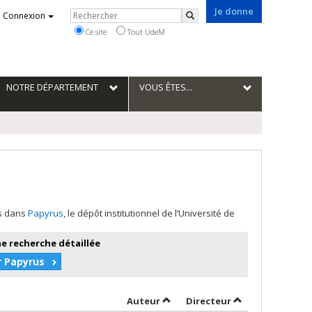
Je donne
Rechercher
Connexion
Rechercher
Ce site
Tout UdeM
NOTRE DÉPARTEMENT
VOUS ÊTES...
es dans
Papyrus
, le dépôt institutionnel de l’Université de
e recherche détaillée
r Papyrus
Trier par auteur en ordre décro
par contributeur
Auteur
Directeur