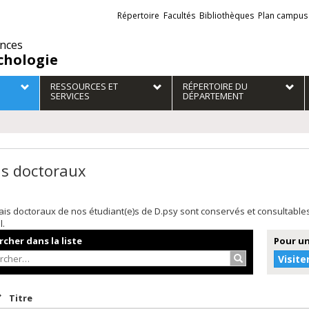
Liens
Répertoire
Facultés
Bibliothèques
Plan campus
externes
ences
chologie
RESSOURCES ET
RÉPERTOIRE DU
SERVICES
DÉPARTEMENT
is doctoraux
is doctoraux de nos étudiant(e)s de D.psy sont conservés et consultabl
l.
cher dans la liste
Pour un
Rechercher…
Visite
rier par date en ordre décroissant
Trier par titre en ordre décroissant
Titre