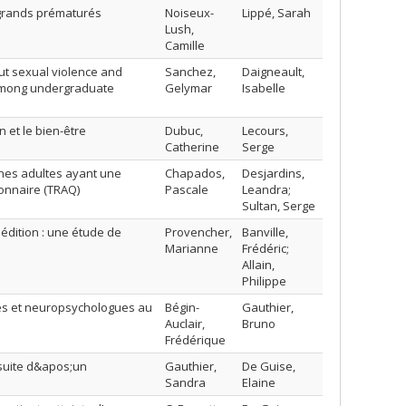
 grands prématurés
Noiseux-
Lippé, Sarah
Lush,
Camille
t sexual violence and
Sanchez,
Daigneault,
 among undergraduate
Gelymar
Isabelle
n et le bien-être
Dubuc,
Lecours,
Catherine
Serge
eunes adultes ayant une
Chapados,
Desjardins,
onnaire (TRAQ)
Pascale
Leandra;
Sultan, Serge
e édition : une étude de
Provencher,
Banville,
Marianne
Frédéric;
Allain,
Philippe
ues et neuropsychologues au
Bégin-
Gauthier,
Auclair,
Bruno
Frédérique
 suite d&apos;un
Gauthier,
De Guise,
Sandra
Elaine