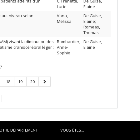
patients atteints d’un
C. Frenette,
De Guise,
Lucie
Elaine
 haut niveau selon
Vona,
De Guise,
Mélissa
Elaine;
Romeas,
Thomas
AAM) visant la diminution des
Bombardier,
De Guise,
isme craniocérébral léger :
Anne-
Elaine
Sophie
7
ge
Page
Page
Page
Page
18
19
20
suivante
e.
OTRE DÉPARTEMENT
VOUS ÊTES...