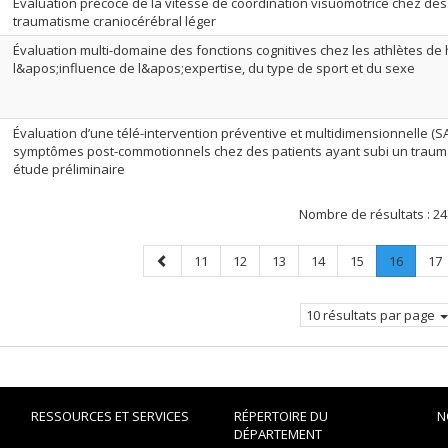
Évaluation précoce de la vitesse de coordination visuomotrice chez des 
traumatisme craniocérébral léger
Évaluation multi-domaine des fonctions cognitives chez les athlètes de
l&apos;influence de l&apos;expertise, du type de sport et du sexe
Évaluation d’une télé-intervention préventive et multidimensionnelle (S
symptômes post-commotionnels chez des patients ayant subi un traumat
étude préliminaire
Nombre de résultats :
24
Page
Page
Page
Page
Page
Page
Page
.
Pa
11
12
13
14
15
16
17
précédente
Page
courant
10 résultats par page
RESSOURCES ET SERVICES
RÉPERTOIRE DU
N
DÉPARTEMENT