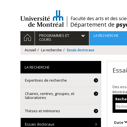
Passer
au
contenu
/
Faculté des arts et des sci
Département de
psy
Navigation
ACCUEIL
PROGRAMMES ET
LA RECHERCHE
principale
COURS
Accueil
La recherche
Essais doctoraux
LA RECHERCHE
Essa
Expertises de recherche
Des essa
Montréa
Chaires, centres, groupes, et
laboratoires
Recher
Thèses et mémoires
T
Date
Essais doctoraux