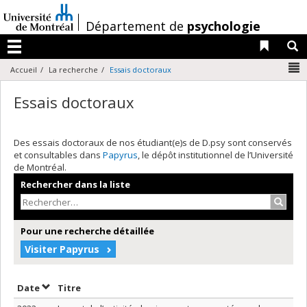
Passer
au
/
Département de
psychologie
contenu
Liens 
R
Menu
N
Accueil
La recherche
Essais doctoraux
Essais doctoraux
Des essais doctoraux de nos étudiant(e)s de D.psy sont conservés
et consultables dans
Papyrus
, le dépôt institutionnel de l’Université
de Montréal.
Rechercher dans la liste
Recher
Pour une recherche détaillée
Visiter Papyrus
Trier par date en ordre décroissant
Trier par titre en ordre décroissant
Date
Titre