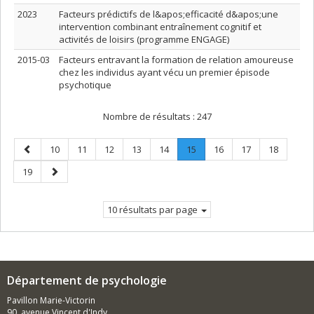
2023
Facteurs prédictifs de l&apos;efficacité d&apos;une
intervention combinant entraînement cognitif et
activités de loisirs (programme ENGAGE)
2015-03
Facteurs entravant la formation de relation amoureuse
chez les individus ayant vécu un premier épisode
psychotique
Nombre de résultats :
247
Page
Page
Page
Page
Page
Page
Page
.
Page
Page
Page
10
11
12
13
14
15
16
17
18
précédente
Page
Page
Page
19
courante.
suivante
10 résultats par page
Département de psychologie
Pavillon Marie-Victorin
90, avenue Vincent d'Indy