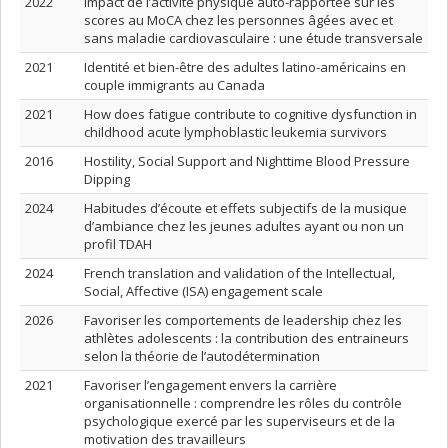
2022
Impact de l’activité physique auto-rapportée sur les
scores au MoCA chez les personnes âgées avec et
sans maladie cardiovasculaire : une étude transversale
2021
Identité et bien-être des adultes latino-américains en
couple immigrants au Canada
2021
How does fatigue contribute to cognitive dysfunction in
childhood acute lymphoblastic leukemia survivors
2016
Hostility, Social Support and Nighttime Blood Pressure
Dipping
2024
Habitudes d’écoute et effets subjectifs de la musique
d’ambiance chez les jeunes adultes ayant ou non un
profil TDAH
2024
French translation and validation of the Intellectual,
Social, Affective (ISA) engagement scale
2026
Favoriser les comportements de leadership chez les
athlètes adolescents : la contribution des entraineurs
selon la théorie de l’autodétermination
2021
Favoriser l’engagement envers la carrière
organisationnelle : comprendre les rôles du contrôle
psychologique exercé par les superviseurs et de la
motivation des travailleurs