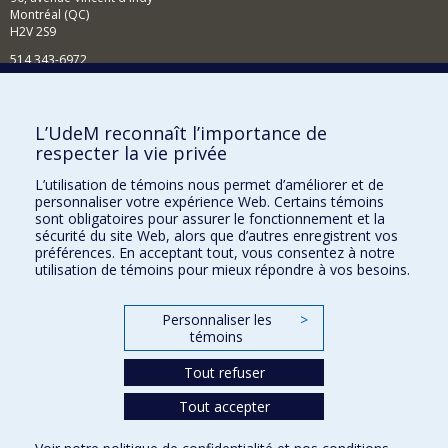
Montréal (QC)
H2V 2S9
514 343-6972
Nouvelles et événements
Comment soutenir le Département?
L’UdeM reconnaît l’importance de
respecter la vie privée
BESOIN D'AIDE?
L’utilisation de témoins nous permet d’améliorer et de
Plan du site
personnaliser votre expérience Web. Certains témoins
Signaler une erreur
sont obligatoires pour assurer le fonctionnement et la
sécurité du site Web, alors que d’autres enregistrent vos
Accessibilité
préférences. En acceptant tout, vous consentez à notre
utilisation de témoins pour mieux répondre à vos besoins.
FACULTÉ DES ARTS ET DES SCIENCES
Nos départements et écoles
Personnaliser les
>
témoins
Nos centres d'études
Tout refuser
Nos programmes et cours
Tout accepter
Confidentialité