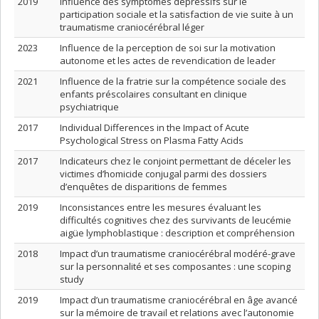
2019
Influence des symptômes dépressifs sur le
participation sociale et la satisfaction de vie suite à un
traumatisme craniocérébral léger
2023
Influence de la perception de soi sur la motivation
autonome et les actes de revendication de leader
2021
Influence de la fratrie sur la compétence sociale des
enfants préscolaires consultant en clinique
psychiatrique
2017
Individual Differences in the Impact of Acute
Psychological Stress on Plasma Fatty Acids
2017
Indicateurs chez le conjoint permettant de déceler les
victimes d’homicide conjugal parmi des dossiers
d’enquêtes de disparitions de femmes
2019
Inconsistances entre les mesures évaluant les
difficultés cognitives chez des survivants de leucémie
aigüe lymphoblastique : description et compréhension
2018
Impact d’un traumatisme craniocérébral modéré-grave
sur la personnalité et ses composantes : une scoping
study
2019
Impact d’un traumatisme craniocérébral en âge avancé
sur la mémoire de travail et relations avec l’autonomie