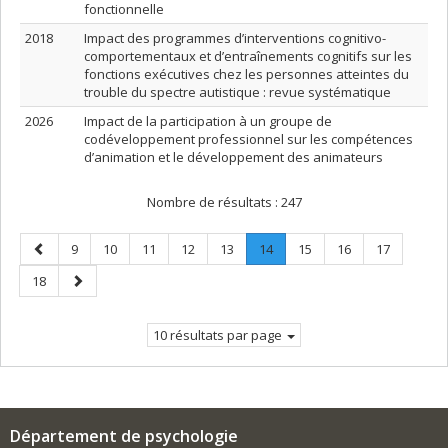
fonctionnelle
2018
Impact des programmes d’interventions cognitivo-
comportementaux et d’entraînements cognitifs sur les
fonctions exécutives chez les personnes atteintes du
trouble du spectre autistique : revue systématique
2026
Impact de la participation à un groupe de
codéveloppement professionnel sur les compétences
d’animation et le développement des animateurs
Nombre de résultats :
247
Page
Page
Page
Page
Page
Page
Page
.
Page
Page
Page
9
10
11
12
13
14
15
16
17
précédente
Page
Page
Page
18
courante.
suivante
10 résultats par page
Département de psychologie