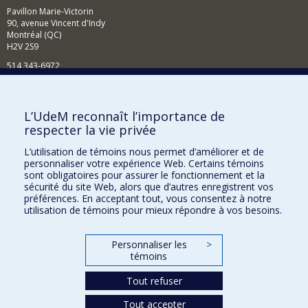
Pavillon Marie-Victorin
90, avenue Vincent d'Indy
Montréal (QC)
H2V 2S9
514 343-6972
Nouvelles et événements
Comment soutenir le Département?
L’UdeM reconnaît l’importance de
respecter la vie privée
BESOIN D'AIDE?
L’utilisation de témoins nous permet d’améliorer et de
Plan du site
personnaliser votre expérience Web. Certains témoins
Signaler une erreur
sont obligatoires pour assurer le fonctionnement et la
sécurité du site Web, alors que d’autres enregistrent vos
Accessibilité
préférences. En acceptant tout, vous consentez à notre
utilisation de témoins pour mieux répondre à vos besoins.
FACULTÉ DES ARTS ET DES SCIENCES
Nos départements et écoles
Personnaliser les
>
témoins
Nos centres d'études
Tout refuser
Nos programmes et cours
Tout accepter