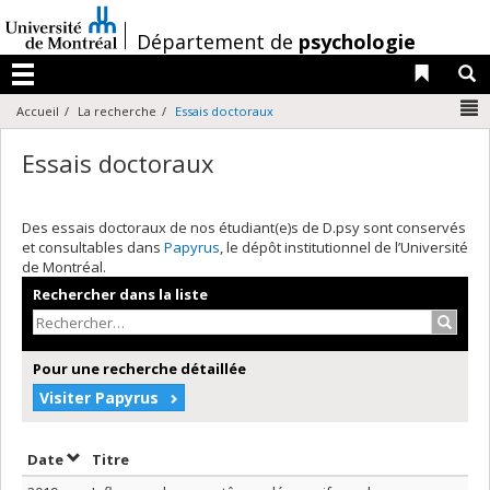
Passer
au
/
Département de
psychologie
contenu
Liens 
R
Menu
N
Accueil
La recherche
Essais doctoraux
Essais doctoraux
Des essais doctoraux de nos étudiant(e)s de D.psy sont conservés
et consultables dans
Papyrus
, le dépôt institutionnel de l’Université
de Montréal.
Rechercher dans la liste
Recher
Pour une recherche détaillée
Visiter Papyrus
Trier par date en ordre décroissant
Trier par titre en ordre décroissant
Date
Titre