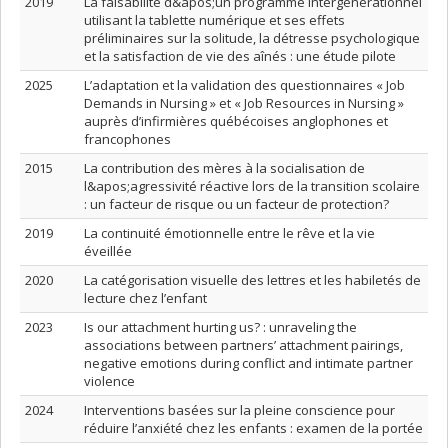
2019
La faisabilité d&apos;un programme intergénérationnel
utilisant la tablette numérique et ses effets
préliminaires sur la solitude, la détresse psychologique
et la satisfaction de vie des aînés : une étude pilote
2025
L’adaptation et la validation des questionnaires « Job
Demands in Nursing » et « Job Resources in Nursing »
auprès d’infirmières québécoises anglophones et
francophones
2015
La contribution des mères à la socialisation de
l&apos;agressivité réactive lors de la transition scolaire
: un facteur de risque ou un facteur de protection?
2019
La continuité émotionnelle entre le rêve et la vie
éveillée
2020
La catégorisation visuelle des lettres et les habiletés de
lecture chez l’enfant
2023
Is our attachment hurting us? : unraveling the
associations between partners’ attachment pairings,
negative emotions during conflict and intimate partner
violence
2024
Interventions basées sur la pleine conscience pour
réduire l’anxiété chez les enfants : examen de la portée