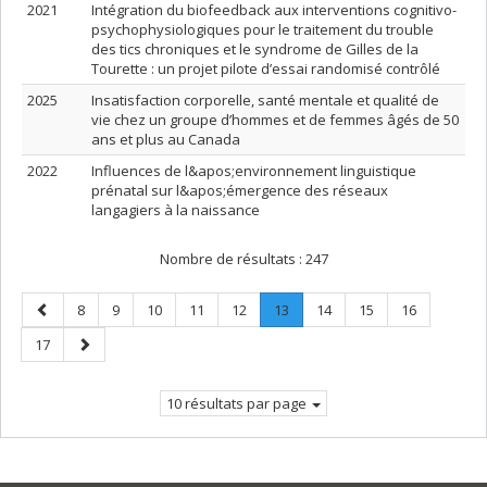
2021
Intégration du biofeedback aux interventions cognitivo-
psychophysiologiques pour le traitement du trouble
des tics chroniques et le syndrome de Gilles de la
Tourette : un projet pilote d’essai randomisé contrôlé
2025
Insatisfaction corporelle, santé mentale et qualité de
vie chez un groupe d’hommes et de femmes âgés de 50
ans et plus au Canada
2022
Influences de l&apos;environnement linguistique
prénatal sur l&apos;émergence des réseaux
langagiers à la naissance
Nombre de résultats :
247
Page
Page
Page
Page
Page
Page
Page
.
Page
Page
Page
8
9
10
11
12
13
14
15
16
précédente
Page
Page
Page
17
courante.
suivante
10 résultats par page