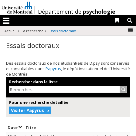
Passer
au
/
Département de
psychologie
contenu
Liens 
R
Menu
N
Accueil
La recherche
Essais doctoraux
Essais doctoraux
Des essais doctoraux de nos étudiant(e)s de D.psy sont conservés
et consultables dans
Papyrus
, le dépôt institutionnel de l’Université
de Montréal.
Rechercher dans la liste
Recher
Pour une recherche détaillée
Visiter Papyrus
Trier par date en ordre décroissant
Trier par titre en ordre décroissant
Date
Titre