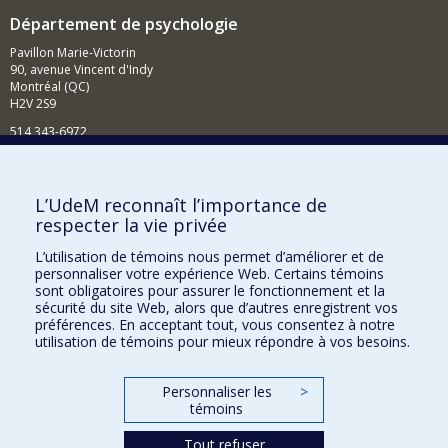
Département de psychologie
Pavillon Marie-Victorin
90, avenue Vincent d'Indy
Montréal (QC)
H2V 2S9
514 343-6972
Nouvelles et événements
Comment soutenir le Département?
L’UdeM reconnaît l’importance de
respecter la vie privée
BESOIN D'AIDE?
L’utilisation de témoins nous permet d’améliorer et de
Plan du site
personnaliser votre expérience Web. Certains témoins
Signaler une erreur
sont obligatoires pour assurer le fonctionnement et la
sécurité du site Web, alors que d’autres enregistrent vos
Accessibilité
préférences. En acceptant tout, vous consentez à notre
utilisation de témoins pour mieux répondre à vos besoins.
FACULTÉ DES ARTS ET DES SCIENCES
Nos départements et écoles
Personnaliser les
>
témoins
Nos centres d'études
Tout refuser
Nos programmes et cours