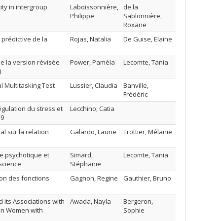
ity in intergroup
Laboissonnière,
de la
Philippe
Sablonnière,
Roxane
 prédictive de la
Rojas, Natalia
De Guise, Elaine
de la version révisée
Power, Paméla
Lecomte, Tania
)
l Multitasking Test
Lussier, Claudia
Banville,
Frédéric
égulation du stress et
Lecchino, Catia
19
l sur la relation
Galardo, Laurie
Trottier, Mélanie
le psychotique et
Simard,
Lecomte, Tania
nscience
Stéphanie
ion des fonctions
Gagnon, Regine
Gauthier, Bruno
 its Associations with
Awada, Nayla
Bergeron,
 in Women with
Sophie