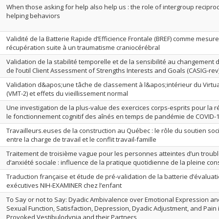
When those asking for help also help us : the role of intergroup reciproc
helping behaviors
Validité de la Batterie Rapide d’Efficience Frontale (BREF) comme mesure
récupération suite à un traumatisme craniocérébral
Validation de la stabilité temporelle et de la sensibilité au changement 
de l’outil Client Assessment of Strengths Interests and Goals (CASIG-rev
Validation d&apos;une tâche de classement à l&apos;intérieur du Virtua
(VMT-2) et effets du vieillissement normal
Une investigation de la plus-value des exercices corps-esprits pour la r
le fonctionnement cognitif des aînés en temps de pandémie de COVID-
Travailleurs.euses de la construction au Québec : le rôle du soutien socia
entre la charge de travail et le conflit travail-famille
Traitement de troisième vague pour les personnes atteintes d’un troub
d’anxiété sociale : influence de la pratique quotidienne de la pleine co
Traduction française et étude de pré-validation de la batterie d’évaluat
exécutives NIH-EXAMINER chez l’enfant
To Say or not to Say: Dyadic Ambivalence over Emotional Expression and
Sexual Function, Satisfaction, Depression, Dyadic Adjustment, and Pain
Provoked Vestibulodynia and their Partners