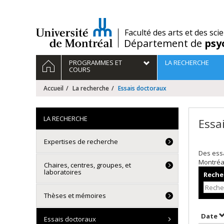
Passer
au
contenu
/
Faculté des arts et des sci
Département de
psy
Navigation
ACCUEIL
PROGRAMMES ET
LA RECHERCHE
principale
COURS
Accueil
La recherche
Essais doctoraux
LA RECHERCHE
Essa
Expertises de recherche
Des essa
Montréa
Chaires, centres, groupes, et
laboratoires
Recher
Thèses et mémoires
T
Date
Essais doctoraux