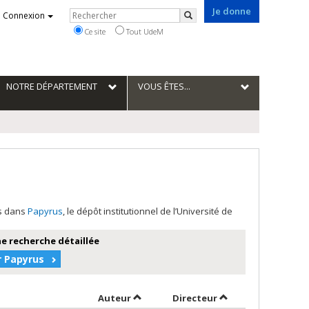
Je donne
Rechercher
Connexion
Rechercher
Ce site
Tout UdeM
NOTRE DÉPARTEMENT
VOUS ÊTES...
es dans
Papyrus
, le dépôt institutionnel de l’Université de
e recherche détaillée
r Papyrus
Trier par auteur en ordre décroissant
par contributeur e
Auteur
Directeur