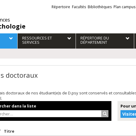
Liens
Répertoire
Facultés
Bibliothèques
Plan campus
externes
ences
chologie
RESSOURCES ET
RÉPERTOIRE DU
SERVICES
DÉPARTEMENT
is doctoraux
is doctoraux de nos étudiant(e)s de D.psy sont conservés et consultabl
l.
cher dans la liste
Pour un
Rechercher…
Visite
rier par date en ordre décroissant
Trier par titre en ordre décroissant
Titre