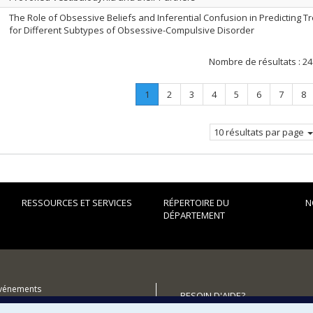
The Role of Obsessive Beliefs and Inferential Confusion in Predicting
for Different Subtypes of Obsessive-Compulsive Disorder
Nombre de résultats :
24
Page
.
Page
Page
Page
Page
Page
Page
Pa
1
2
3
4
5
6
7
8
Page
courante.
10 résultats par page
RESSOURCES ET SERVICES
RÉPERTOIRE DU
N
DÉPARTEMENT
événements
BESOIN D'AIDE?