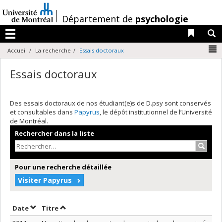
Passer
au
/
Département de
psychologie
contenu
Liens 
R
Menu
N
Accueil
La recherche
Essais doctoraux
Essais doctoraux
Des essais doctoraux de nos étudiant(e)s de D.psy sont conservés
et consultables dans
Papyrus
, le dépôt institutionnel de l’Université
de Montréal.
Rechercher dans la liste
Recher
Pour une recherche détaillée
Visiter Papyrus
Trier par date en ordre décroissant
Trier par titre en ordre décroissant
Date
Titre