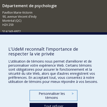
Département de psychologie
Pavillon Marie-Victorin
90, avenue Vincent d'Indy
Montréal (QC)
H2V 2S9
514 343-6972
Nouvelles et événements
Comment soutenir le Département?
L’UdeM reconnaît l’importance de
respecter la vie privée
BESOIN D'AIDE?
L’utilisation de témoins nous permet d’améliorer et de
Plan du site
personnaliser votre expérience Web. Certains témoins
Signaler une erreur
sont obligatoires pour assurer le fonctionnement et la
sécurité du site Web, alors que d’autres enregistrent vos
Accessibilité
préférences. En acceptant tout, vous consentez à notre
utilisation de témoins pour mieux répondre à vos besoins.
FACULTÉ DES ARTS ET DES SCIENCES
Nos départements et écoles
Personnaliser les
>
témoins
Nos centres d'études
Tout refuser
Nos programmes et cours