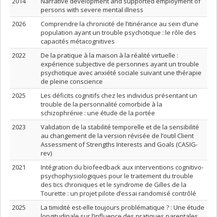
2014
Narrative development and supported employment of
persons with severe mental illness
2026
Comprendre la chronicité de l’itinérance au sein d’une
population ayant un trouble psychotique : le rôle des
capacités métacognitives
2022
De la pratique à la maison à la réalité virtuelle :
expérience subjective de personnes ayant un trouble
psychotique avec anxiété sociale suivant une thérapie
de pleine conscience
2025
Les déficits cognitifs chez les individus présentant un
trouble de la personnalité comorbide à la
schizophrénie : une étude de la portée
2023
Validation de la stabilité temporelle et de la sensibilité
au changement de la version révisée de l’outil Client
Assessment of Strengths Interests and Goals (CASIG-
rev)
2021
Intégration du biofeedback aux interventions cognitivo-
psychophysiologiques pour le traitement du trouble
des tics chroniques et le syndrome de Gilles de la
Tourette : un projet pilote d’essai randomisé contrôlé
2025
La timidité est-elle toujours problématique ? : Une étude
longitudinale sur l’influence des pratiques parentales