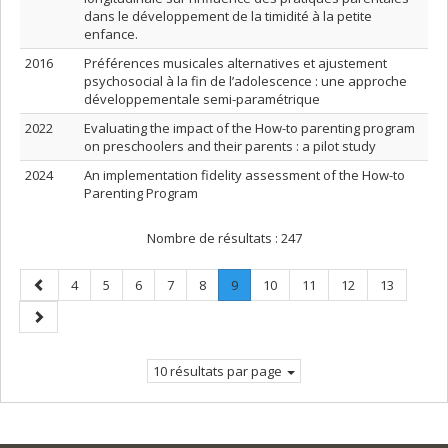
dans le développement de la timidité à la petite
enfance.
2016
Préférences musicales alternatives et ajustement
psychosocial à la fin de l’adolescence : une approche
développementale semi-paramétrique
2022
Evaluating the impact of the How-to parenting program
on preschoolers and their parents : a pilot study
2024
An implementation fidelity assessment of the How-to
Parenting Program
Nombre de résultats :
247
Page
Page
Page
Page
Page
Page
Page
.
Page
Page
Page
Page
4
5
6
7
8
9
10
11
12
13
précédente
Page
Page
courante.
suivante
10 résultats par page