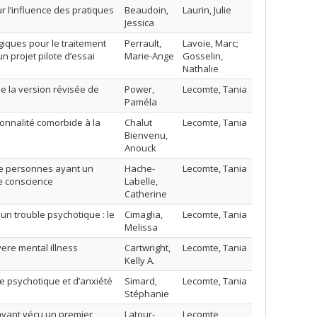
ur l’influence des pratiques
Beaudoin,
Laurin, Julie
Jessica
giques pour le traitement
Perrault,
Lavoie, Marc;
n projet pilote d’essai
Marie-Ange
Gosselin,
Nathalie
de la version révisée de
Power,
Lecomte, Tania
Paméla
sonnalité comorbide à la
Chalut
Lecomte, Tania
Bienvenu,
Anouck
e de personnes ayant un
Hache-
Lecomte, Tania
ne conscience
Labelle,
Catherine
un trouble psychotique : le
Cimaglia,
Lecomte, Tania
Melissa
re mental illness
Cartwright,
Lecomte, Tania
Kelly A.
e psychotique et d’anxiété
Simard,
Lecomte, Tania
Stéphanie
ayant vécu un premier
Latour-
Lecomte,