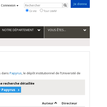
Je donne
Rechercher
Connexion
Rechercher
Ce site
Tout UdeM
NOTRE DÉPARTEMENT
VOUS ÊTES...
es dans
Papyrus
, le dépôt institutionnel de l’Université de
e recherche détaillée
r Papyrus
Trier par auteur en ordre croiss
par contributeur 
Auteur
Directeur