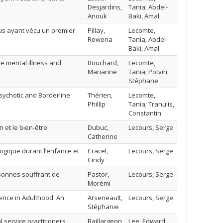
Desjardins,
Tania; Abdel-
Anouk
Baki, Amal
dus ayant vécu un premier
Pillay,
Lecomte,
Rowena
Tania; Abdel-
Baki, Amal
re mental illness and
Bouchard,
Lecomte,
Marianne
Tania; Potvin,
Stéphane
sychotic and Borderline
Thérien,
Lecomte,
Phillip
Tania; Tranulis,
Constantin
n et le bien-être
Dubuc,
Lecours, Serge
Catherine
logique durant l’enfance et
Cracel,
Lecours, Serge
Cindy
rsonnes souffrant de
Pastor,
Lecours, Serge
Morémi
ience in Adulthood: An
Arseneault,
Lecours, Serge
Stéphanie
l service practitioners
Baillargeon,
Lee, Edward