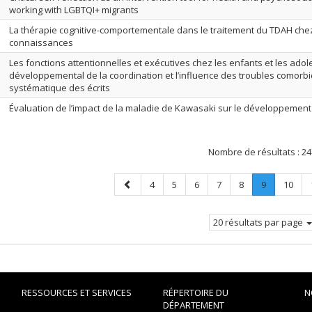
working with LGBTQI+ migrants
La thérapie cognitive-comportementale dans le traitement du TDAH chez
connaissances
Les fonctions attentionnelles et exécutives chez les enfants et les ado
développemental de la coordination et l’influence des troubles comorb
systématique des écrits
Évaluation de l’impact de la maladie de Kawasaki sur le développement
Nombre de résultats :
24
Page
Page
Page
Page
Page
Page
Page
.
Page
4
5
6
7
8
9
10
précédente
Page
courante.
20 résultats par page
RESSOURCES ET SERVICES
RÉPERTOIRE DU
N
DÉPARTEMENT