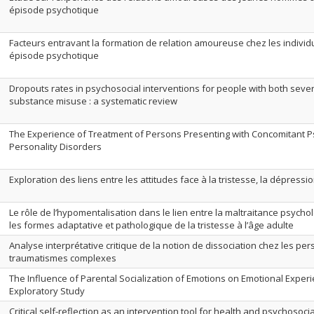
épisode psychotique
Facteurs entravant la formation de relation amoureuse chez les indivi
épisode psychotique
Dropouts rates in psychosocial interventions for people with both seve
substance misuse : a systematic review
The Experience of Treatment of Persons Presenting with Concomitant P
Personality Disorders
Exploration des liens entre les attitudes face à la tristesse, la dépressio
Le rôle de l’hypomentalisation dans le lien entre la maltraitance psycho
les formes adaptative et pathologique de la tristesse à l’âge adulte
Analyse interprétative critique de la notion de dissociation chez les pe
traumatismes complexes
The Influence of Parental Socialization of Emotions on Emotional Exper
Exploratory Study
Critical self-reflection as an intervention tool for health and psychosocia