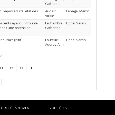
Catherine
 l&apos;adulte: état des
Auclair,
Lepage, Martin
Vickie
lescents ayant un trouble
Lachambre,
Lippé, Sarah
ides : Une recension
Catherine
 neurocognitif
Fauteux,
Lippé, Sarah
Audrey-Ann
7
Page
Page
Page
Page
11
12
13
suivante
OTRE DÉPARTEMENT
VOUS ÊTES...