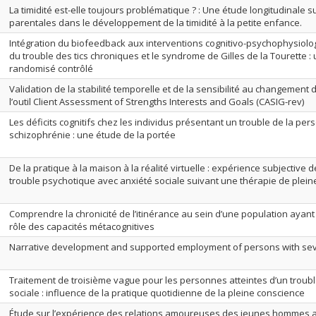
La timidité est-elle toujours problématique ? : Une étude longitudinale s
parentales dans le développement de la timidité à la petite enfance.
Intégration du biofeedback aux interventions cognitivo-psychophysiolo
du trouble des tics chroniques et le syndrome de Gilles de la Tourette : u
randomisé contrôlé
Validation de la stabilité temporelle et de la sensibilité au changement 
l’outil Client Assessment of Strengths Interests and Goals (CASIG-rev)
Les déficits cognitifs chez les individus présentant un trouble de la per
schizophrénie : une étude de la portée
De la pratique à la maison à la réalité virtuelle : expérience subjectiv
trouble psychotique avec anxiété sociale suivant une thérapie de plei
Comprendre la chronicité de l’itinérance au sein d’une population ayant 
rôle des capacités métacognitives
Narrative development and supported employment of persons with seve
Traitement de troisième vague pour les personnes atteintes d’un troubl
sociale : influence de la pratique quotidienne de la pleine conscience
Étude sur l’expérience des relations amoureuses des jeunes hommes 