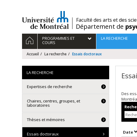
Passer
au
contenu
/
Faculté des arts et des sci
Département de
psy
Navigation
ACCUEIL
PROGRAMMES ET
LA RECHERCHE
principale
COURS
Accueil
La recherche
Essais doctoraux
LA RECHERCHE
Essa
Expertises de recherche
Des essa
Montréa
Chaires, centres, groupes, et
laboratoires
Recher
Thèses et mémoires
T
Date
Essais doctoraux