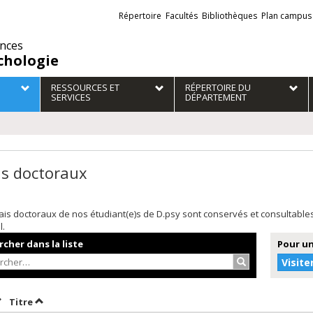
Liens
Répertoire
Facultés
Bibliothèques
Plan campus
externes
ences
chologie
RESSOURCES ET
RÉPERTOIRE DU
SERVICES
DÉPARTEMENT
is doctoraux
is doctoraux de nos étudiant(e)s de D.psy sont conservés et consultabl
l.
cher dans la liste
Pour un
Rechercher…
Visite
rier par date en ordre croissant
Trier par titre en ordre croissant
Titre