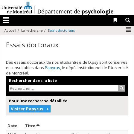
Passer
au
/
Département de
psychologie
contenu
Liens 
R
Menu
N
Accueil
La recherche
Essais doctoraux
Essais doctoraux
Des essais doctoraux de nos étudiant(e)s de D.psy sont conservés
et consultables dans
Papyrus
, le dépôt institutionnel de l’Université
de Montréal.
Rechercher dans la liste
Recher
Pour une recherche détaillée
Visiter Papyrus
Trier par date en ordre croissant
Trier par titre en ordre croissant
Date
Titre