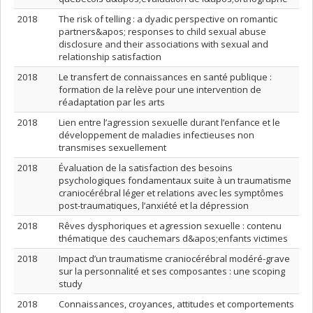
2018
The risk of telling : a dyadic perspective on romantic
partners&apos; responses to child sexual abuse
disclosure and their associations with sexual and
relationship satisfaction
2018
Le transfert de connaissances en santé publique :
formation de la relève pour une intervention de
réadaptation par les arts
2018
Lien entre l’agression sexuelle durant l’enfance et le
développement de maladies infectieuses non
transmises sexuellement
2018
Évaluation de la satisfaction des besoins
psychologiques fondamentaux suite à un traumatisme
craniocérébral léger et relations avec les symptômes
post-traumatiques, l’anxiété et la dépression
2018
Rêves dysphoriques et agression sexuelle : contenu
thématique des cauchemars d&apos;enfants victimes
2018
Impact d’un traumatisme craniocérébral modéré-grave
sur la personnalité et ses composantes : une scoping
study
2018
Connaissances, croyances, attitudes et comportements