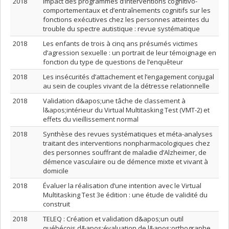
2018
Impact des programmes d’interventions cognitivo-
comportementaux et d’entraînements cognitifs sur les
fonctions exécutives chez les personnes atteintes du
trouble du spectre autistique : revue systématique
2018
Les enfants de trois à cinq ans présumés victimes
d’agression sexuelle : un portrait de leur témoignage en
fonction du type de questions de l’enquêteur
2018
Les insécurités d’attachement et l’engagement conjugal
au sein de couples vivant de la détresse relationnelle
2018
Validation d&apos;une tâche de classement à
l&apos;intérieur du Virtual Multitasking Test (VMT-2) et
effets du vieillissement normal
2018
Synthèse des revues systématiques et méta-analyses
traitant des interventions nonpharmacologiques chez
des personnes souffrant de maladie d’Alzheimer, de
démence vasculaire ou de démence mixte et vivant à
domicile
2018
Évaluer la réalisation d’une intention avec le Virtual
Multitasking Test 3e édition : une étude de validité du
construit
2018
TELEQ : Création et validation d&apos;un outil
québécois d&apos;évaluation de l&apos;orthographe