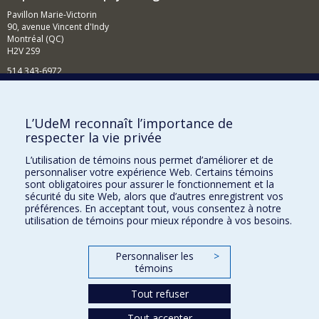
Pavillon Marie-Victorin
90, avenue Vincent d'Indy
Montréal (QC)
H2V 2S9
514 343-6972
Nouvelles et événements
Comment soutenir le Département?
L’UdeM reconnaît l’importance de
respecter la vie privée
BESOIN D'AIDE?
L’utilisation de témoins nous permet d’améliorer et de
Plan du site
personnaliser votre expérience Web. Certains témoins
Signaler une erreur
sont obligatoires pour assurer le fonctionnement et la
sécurité du site Web, alors que d’autres enregistrent vos
Accessibilité
préférences. En acceptant tout, vous consentez à notre
utilisation de témoins pour mieux répondre à vos besoins.
FACULTÉ DES ARTS ET DES SCIENCES
Nos départements et écoles
Personnaliser les
>
témoins
Nos centres d'études
Tout refuser
Nos programmes et cours
Tout accepter