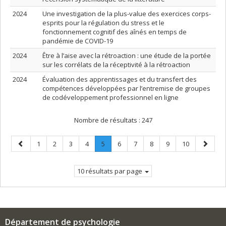
2024
Une investigation de la plus-value des exercices corps-
esprits pour la régulation du stress et le
fonctionnement cognitif des aînés en temps de
pandémie de COVID-19
2024
Être à l’aise avec la rétroaction : une étude de la portée
sur les corrélats de la réceptivité à la rétroaction
2024
Évaluation des apprentissages et du transfert des
compétences développées par l’entremise de groupes
de codéveloppement professionnel en ligne
Nombre de résultats :
247
Page
Page
Page
Page
Page
Page
.
Page
Page
Page
Page
Page
Page
1
2
3
4
5
6
7
8
9
10
précédente
Page
suivant
courante.
10 résultats par page
Département de psychologie