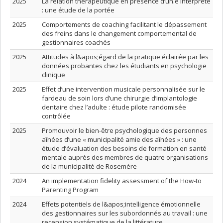
2025
La relation thérapeutique en présence d’un.e interprète
: une étude de la portée
2025
Comportements de coaching facilitant le dépassement
des freins dans le changement comportemental de
gestionnaires coachés
2025
Attitudes à l&apos;égard de la pratique éclairée par les
données probantes chez les étudiants en psychologie
clinique
2025
Effet d’une intervention musicale personnalisée sur le
fardeau de soin lors d’une chirurgie d’implantologie
dentaire chez l’adulte : étude pilote randomisée
contrôlée
2025
Promouvoir le bien-être psychologique des personnes
aînées d’une « municipalité amie des aînées » : une
étude d’évaluation des besoins de formation en santé
mentale auprès des membres de quatre organisations
de la municipalité de Rosemère
2024
An implementation fidelity assessment of the How-to
Parenting Program
2024
Effets potentiels de l&apos;intelligence émotionnelle
des gestionnaires sur les subordonnés au travail : une
recension systématique de la littérature