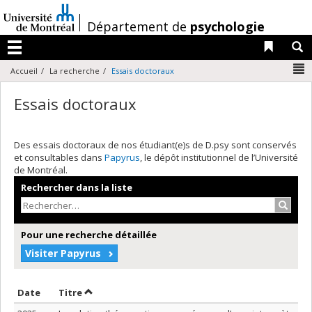
Passer
au
/
Département de
psychologie
contenu
Liens 
R
Menu
N
Accueil
La recherche
Essais doctoraux
Essais doctoraux
Des essais doctoraux de nos étudiant(e)s de D.psy sont conservés
et consultables dans
Papyrus
, le dépôt institutionnel de l’Université
de Montréal.
Rechercher dans la liste
Recher
Pour une recherche détaillée
Visiter Papyrus
Trier par date en ordre croissant
Trier par titre en ordre croissant
Date
Titre