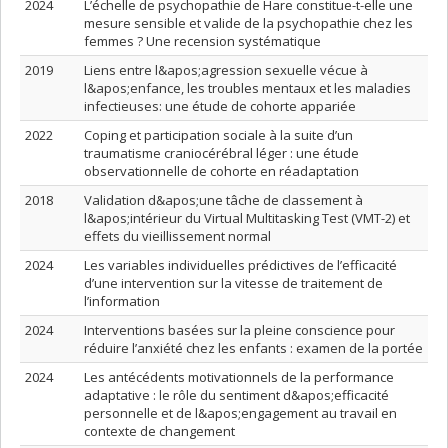
2024
L’échelle de psychopathie de Hare constitue-t-elle une
mesure sensible et valide de la psychopathie chez les
femmes ? Une recension systématique
2019
Liens entre l&apos;agression sexuelle vécue à
l&apos;enfance, les troubles mentaux et les maladies
infectieuses: une étude de cohorte appariée
2022
Coping et participation sociale à la suite d’un
traumatisme craniocérébral léger : une étude
observationnelle de cohorte en réadaptation
2018
Validation d&apos;une tâche de classement à
l&apos;intérieur du Virtual Multitasking Test (VMT-2) et
effets du vieillissement normal
2024
Les variables individuelles prédictives de l’efficacité
d’une intervention sur la vitesse de traitement de
l’information
2024
Interventions basées sur la pleine conscience pour
réduire l’anxiété chez les enfants : examen de la portée
2024
Les antécédents motivationnels de la performance
adaptative : le rôle du sentiment d&apos;efficacité
personnelle et de l&apos;engagement au travail en
contexte de changement