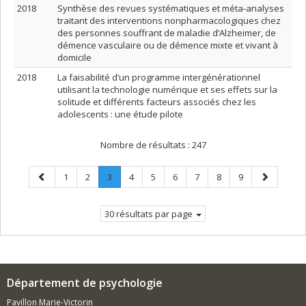
2018
Synthèse des revues systématiques et méta-analyses
traitant des interventions nonpharmacologiques chez
des personnes souffrant de maladie d’Alzheimer, de
démence vasculaire ou de démence mixte et vivant à
domicile
2018
La faisabilité d’un programme intergénérationnel
utilisant la technologie numérique et ses effets sur la
solitude et différents facteurs associés chez les
adolescents : une étude pilote
Nombre de résultats :
247
Page
Page
Page
Page
.
Page
Page
Page
Page
Page
Page
Page
1
2
3
4
5
6
7
8
9
précédente
Page
suivante
courante.
30 résultats par page
Département de psychologie
Pavillon Marie-Victorin