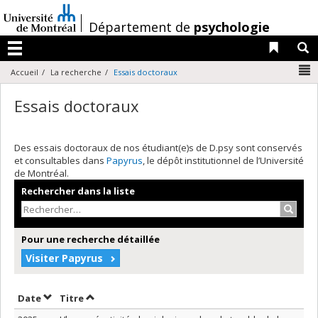
Passer
au
/
Département de
psychologie
contenu
Liens 
R
Menu
N
Accueil
La recherche
Essais doctoraux
Essais doctoraux
Des essais doctoraux de nos étudiant(e)s de D.psy sont conservés
et consultables dans
Papyrus
, le dépôt institutionnel de l’Université
de Montréal.
Rechercher dans la liste
Recher
Pour une recherche détaillée
Visiter Papyrus
Trier par date en ordre décroissant
Trier par titre en ordre décroissant
Date
Titre