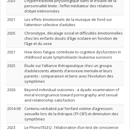
2025
L’hyperréactivité physiologique dans le trouble de la
personnalité limite : l’effet médiateur des relations
d’objet intériorisées
2021
Les effets émotionnels de la musique de fond sur
l’attention sélective d’adultes
2025
Chronotype, décalage social et difficultés émotionnelles
chez les enfants doués d’âge scolaire en fonction de
l’âge et du sexe
2021
How does fatigue contribute to cognitive dysfunction in
childhood acute lymphoblastic leukemia survivors
2025
Étude sur l’alliance thérapeutique chez un groupe
d’adolescents atteints d’anorexie mentale et leurs
parents : comparaison et liens avec l’évolution des
symptômes
2026
Beyond individual outcomes : a dyadic examination of
moral incongruence toward pornography and sexual
and relationship satisfaction
2014-09
Contenu verbalisé par l’enfant victime d’agression
sexuelle lors de la thérapie (TF-CBT) et diminution des
symptômes
2023
Le PhonoTELEQ : l’élaboration d’un test de conscience