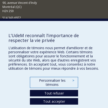
90, avenue Vincent d'Indy
Montréal (QC)
H2V 2S9
514 343-6972
Nouvelles et événements
Comment soutenir le Département?
L’UdeM reconnaît l’importance de
respecter la vie privée
BESOIN D'AIDE?
L’utilisation de témoins nous permet d’améliorer et de
Plan du site
personnaliser votre expérience Web. Certains témoins
Signaler une erreur
sont obligatoires pour assurer le fonctionnement et la
sécurité du site Web, alors que d’autres enregistrent vos
Accessibilité
préférences. En acceptant tout, vous consentez à notre
utilisation de témoins pour mieux répondre à vos besoins.
FACULTÉ DES ARTS ET DES SCIENCES
Nos départements et écoles
Personnaliser les
>
témoins
Nos centres d'études
Tout refuser
Nos programmes et cours
Tout accepter