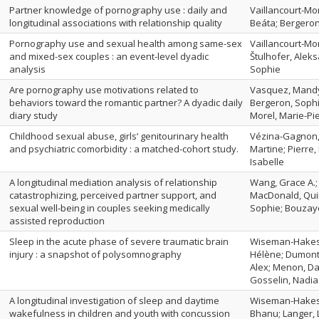
Partner knowledge of pornography use : daily and
Vaillancourt-Mor
longitudinal associations with relationship quality
Beáta; Bergeron
Pornography use and sexual health among same-sex
Vaillancourt-Mor
and mixed-sex couples : an event-level dyadic
Štulhofer, Alek
analysis
Sophie
Are pornography use motivations related to
Vasquez, Mandy;
behaviors toward the romantic partner? A dyadic daily
Bergeron, Sophi
diary study
Morel, Marie-Pi
Childhood sexual abuse, girls’ genitourinary health
Vézina-Gagnon, 
and psychiatric comorbidity : a matched-cohort study.
Martine; Pierre,
Isabelle
A longitudinal mediation analysis of relationship
Wang, Grace A.;
catastrophizing, perceived partner support, and
MacDonald, Quin
sexual well-being in couples seeking medically
Sophie; Bouzaye
assisted reproduction
Sleep in the acute phase of severe traumatic brain
Wiseman-Hakes, 
injury : a snapshot of polysomnography
Hélène; Dumont,
Alex; Menon, Davi
Gosselin, Nadia
A longitudinal investigation of sleep and daytime
Wiseman-Hakes,
wakefulness in children and youth with concussion
Bhanu; Langer, 