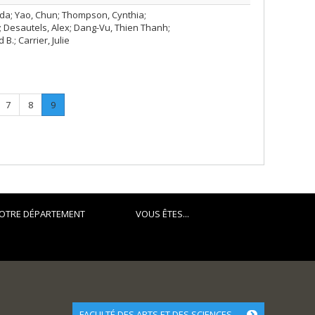
ida; Yao, Chun; Thompson, Cynthia;
; Desautels, Alex; Dang-Vu, Thien Thanh;
B.; Carrier, Julie
e
Page
Page
Page
.
7
8
9
Current
page.
OTRE DÉPARTEMENT
VOUS ÊTES...
FACULTÉ DES ARTS ET DES SCIENCES