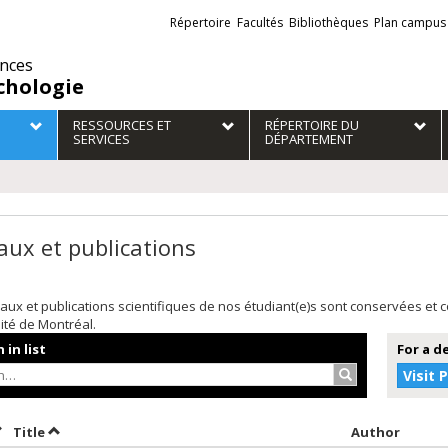
Liens
Répertoire
Facultés
Bibliothèques
Plan campus
externes
ences
chologie
RESSOURCES ET
RÉPERTOIRE DU
SERVICES
DÉPARTEMENT
aux et publications
aux et publications scientifiques de nos étudiant(e)s sont conservées et
sité de Montréal.
 in list
For a d
Search…
Visit 
ort by date in ascending order
Sort by title in ascending order
Sort b
Title
Author