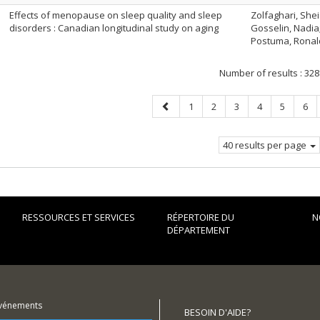
Effects of menopause on sleep quality and sleep
Zolfaghari, She
disorders : Canadian longitudinal study on aging
Gosselin, Nadia
Postuma, Ronald 
Number of results :
328
Previous
Page
Page
Page
Page
Page
Pag
1
2
3
4
5
6
page
40 results per page
RESSOURCES ET SERVICES
RÉPERTOIRE DU
N
DÉPARTEMENT
événements
BESOIN D'AIDE?