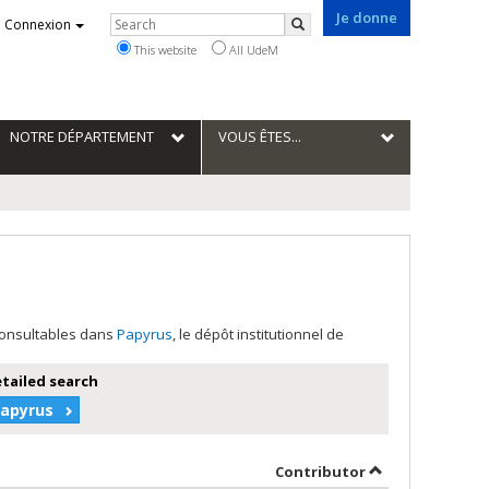
Je donne
Rechercher
Connexion
Search
This website
All UdeM
NOTRE DÉPARTEMENT
VOUS ÊTES...
 consultables dans
Papyrus
, le dépôt institutionnel de
etailed search
Papyrus
y author in ascending order
by contributor 
Contributor