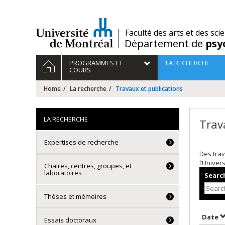
Passer
au
contenu
/
Faculté des arts et des sci
Département de
psy
Navigation
HOME
PROGRAMMES ET
LA RECHERCHE
principale
COURS
Home
La recherche
Travaux et publications
LA RECHERCHE
Trav
Expertises de recherche
Des trav
l’Univer
Chaires, centres, groupes, et
laboratoires
Search
Thèses et mémoires
S
Date
Essais doctoraux