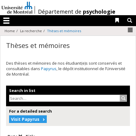
Passer
au
/
Département de
psychologie
contenu
Liens 
R
Menu
N
Home
La recherche
Thèses et mémoires
Thèses et mémoires
Des thèses et mémoires de nos étudiant(e)s sont conservés et
consultables dans
Papyrus
, le dépôt institutionnel de l’Université
de Montréal.
Search in list
Search
For a detailed search
Visit Papyrus