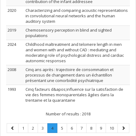
contribution of the infant addressee
2020
Characterizing and comparing acoustic representations
in convolutional neural networks and the human
auditory system
2019
Chemosensory perception in blind and sighted
populations
2024
Childhood maltreatment and telomere length in men
and women with and without CAD : mediating and
moderating role of psychological distress and cardiac
autonomic responses
2008
Cinq ans après : trajectoire de consommation et
processus de changement dans un échantillon
présentant une comorbidité psychiatrique
1993
Cinq facteurs d&apos;influence sur la satisfaction de
vie des femmes monoparentales âgées dans la
trentaine et la quarantaine
Number of results :
2018
Previous
Page
Page
Page
Page
.
Page
Page
Page
Page
Page
Page
Next
1
2
3
4
5
6
7
8
9
10
page
Current
page