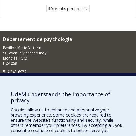
page.
50 results per page
Département de psychologie
Pavillon Marie-Victorin
90, avenue Vincent d'Indy
Montréal (QC)
H2V 2S9
514 343-6972
Nouvelles et événements
Comment soutenir le Département?
UdeM understands the importance of
privacy
BESOIN D'AIDE?
Cookies allow us to enhance and personalize your
Plan du site
browsing experience. Some cookies are required to
Signaler une erreur
ensure the website’s functionality and security, while
others remember your preferences. By accepting all, you
Accessibilité
consent to our use of cookies to better serve you.