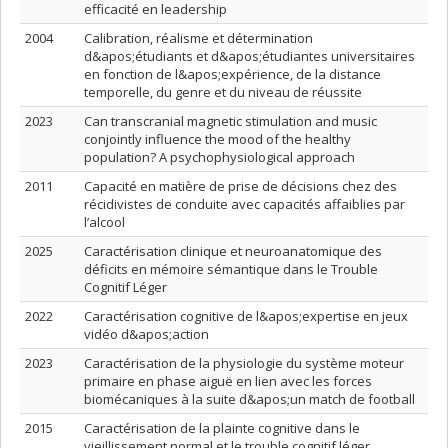
efficacité en leadership
2004
Calibration, réalisme et détermination
d&apos;étudiants et d&apos;étudiantes universitaires
en fonction de l&apos;expérience, de la distance
temporelle, du genre et du niveau de réussite
2023
Can transcranial magnetic stimulation and music
conjointly influence the mood of the healthy
population? A psychophysiological approach
2011
Capacité en matière de prise de décisions chez des
récidivistes de conduite avec capacités affaiblies par
l’alcool
2025
Caractérisation clinique et neuroanatomique des
déficits en mémoire sémantique dans le Trouble
Cognitif Léger
2022
Caractérisation cognitive de l&apos;expertise en jeux
vidéo d&apos;action
2023
Caractérisation de la physiologie du système moteur
primaire en phase aiguë en lien avec les forces
biomécaniques à la suite d&apos;un match de football
2015
Caractérisation de la plainte cognitive dans le
vieillissement normal et le trouble cognitif léger