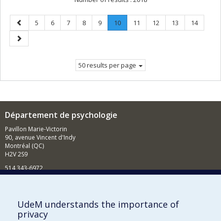
Previous
Page
Page
Page
Page
Page
Page
.
Page
Page
Page
Page
5
6
7
8
9
10
11
12
13
14
page
Current
Next
page.
page
50 results per page
Département de psychologie
Pavillon Marie-Victorin
90, avenue Vincent d'Indy
Montréal (QC)
H2V 2S9
514 343-6972
Nouvelles et événements
Comment soutenir le Département?
UdeM understands the importance of
privacy
BESOIN D'AIDE?