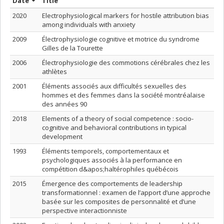
Sort by date in ascending order
Sort by title in ascending order
Date
Title
2020
Electrophysiological markers for hostile attribution bias
among individuals with anxiety
2009
Électrophysiologie cognitive et motrice du syndrome
Gilles de la Tourette
2006
Électrophysiologie des commotions cérébrales chez les
athlètes
2001
Éléments associés aux difficultés sexuelles des
hommes et des femmes dans la société montréalaise
des années 90
2018
Elements of a theory of social competence : socio-
cognitive and behavioral contributions in typical
development
1993
Éléments temporels, comportementaux et
psychologiques associés à la performance en
compétition d&apos;haltérophiles québécois
2015
Émergence des comportements de leadership
transformationnel : examen de l’apport d’une approche
basée sur les composites de personnalité et d’une
perspective interactionniste