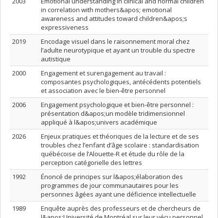
2003
Emotional understanding in clinical and normal children
in correlation with mothers&apos; emotional
awareness and attitudes toward children&apos;s
expressiveness
2019
Encodage visuel dans le raisonnement moral chez
l’adulte neurotypique et ayant un trouble du spectre
autistique
2000
Engagement et surengagement au travail :
composantes psychologiques, antécédents potentiels
et association avec le bien-être personnel
2006
Engagement psychologique et bien-être personnel :
présentation d&apos;un modèle tridimensionnel
appliqué à l&apos;univers académique
2026
Enjeux pratiques et théoriques de la lecture et de ses
troubles chez l’enfant d’âge scolaire : standardisation
québécoise de l’Alouette-R et étude du rôle de la
perception catégorielle des lettres
1992
Énoncé de principes sur l&apos;élaboration des
programmes de jour communautaires pour les
personnes âgées ayant une déficience intellectuelle
1989
Enquête auprès des professeurs et de chercheurs de
l&apos;Université de Montréal sur leur vécu personnel