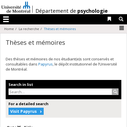
Passer
au
/
Département de
psychologie
contenu
Liens 
R
Menu
N
Home
La recherche
Thèses et mémoires
Thèses et mémoires
Des thèses et mémoires de nos étudiant(e)s sont conservés et
consultables dans
Papyrus
, le dépôt institutionnel de l’Université
de Montréal.
Search in list
Search
For a detailed search
Visit Papyrus