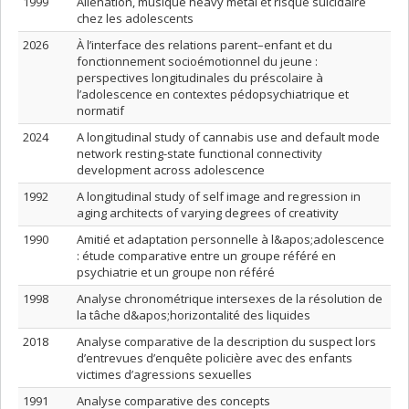
1999
Aliénation, musique heavy metal et risque suicidaire
chez les adolescents
2026
À l’interface des relations parent–enfant et du
fonctionnement socioémotionnel du jeune :
perspectives longitudinales du préscolaire à
l’adolescence en contextes pédopsychiatrique et
normatif
2024
A longitudinal study of cannabis use and default mode
network resting-state functional connectivity
development across adolescence
1992
A longitudinal study of self image and regression in
aging architects of varying degrees of creativity
1990
Amitié et adaptation personnelle à l&apos;adolescence
: étude comparative entre un groupe référé en
psychiatrie et un groupe non référé
1998
Analyse chronométrique intersexes de la résolution de
la tâche d&apos;horizontalité des liquides
2018
Analyse comparative de la description du suspect lors
d’entrevues d’enquête policière avec des enfants
victimes d’agressions sexuelles
1991
Analyse comparative des concepts