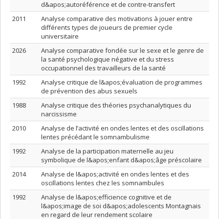
d&apos;autoréférence et de contre-transfert
2011
Analyse comparative des motivations à jouer entre
différents types de joueurs de premier cycle
universitaire
2026
Analyse comparative fondée sur le sexe et le genre de
la santé psychologique négative et du stress
occupationnel des travailleurs de la santé
1992
Analyse critique de l&apos;évaluation de programmes
de prévention des abus sexuels
1988
Analyse critique des théories psychanalytiques du
narcissisme
2010
Analyse de l’activité en ondes lentes et des oscillations
lentes précédant le somnambulisme
1992
Analyse de la participation maternelle au jeu
symbolique de l&apos;enfant d&apos;âge préscolaire
2014
Analyse de l&apos;activité en ondes lentes et des
oscillations lentes chez les somnambules
1992
Analyse de l&apos;efficience cognitive et de
l&apos;image de soi d&apos;adolescents Montagnais
en regard de leur rendement scolaire