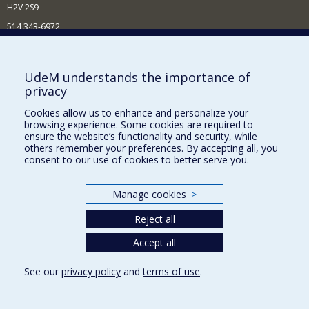
H2V 2S9
514 343-6972
Nouvelles et événements
Comment soutenir le Département?
UdeM understands the importance of
privacy
BESOIN D'AIDE?
Cookies allow us to enhance and personalize your
Plan du site
browsing experience. Some cookies are required to
Signaler une erreur
ensure the website’s functionality and security, while
others remember your preferences. By accepting all, you
Accessibilité
consent to our use of cookies to better serve you.
FACULTÉ DES ARTS ET DES SCIENCES
Manage cookies
>
Nos départements et écoles
Reject all
Nos centres d'études
Nos programmes et cours
Accept all
See our
privacy policy
and
terms of use
.
Privacy
Terms of use