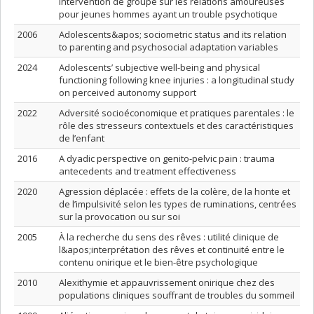
intervention de groupe sur les relations amoureuses
pour jeunes hommes ayant un trouble psychotique
2006
Adolescents&apos; sociometric status and its relation
to parenting and psychosocial adaptation variables
2024
Adolescents’ subjective well-being and physical
functioning following knee injuries : a longitudinal study
on perceived autonomy support
2022
Adversité socioéconomique et pratiques parentales : le
rôle des stresseurs contextuels et des caractéristiques
de l’enfant
2016
A dyadic perspective on genito-pelvic pain : trauma
antecedents and treatment effectiveness
2020
Agression déplacée : effets de la colère, de la honte et
de l’impulsivité selon les types de ruminations, centrées
sur la provocation ou sur soi
2005
À la recherche du sens des rêves : utilité clinique de
l&apos;interprétation des rêves et continuité entre le
contenu onirique et le bien-être psychologique
2010
Alexithymie et appauvrissement onirique chez des
populations cliniques souffrant de troubles du sommeil