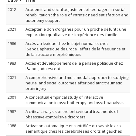
Sort by date in ascending order
Sort by title in ascending order
Date
Title
2012
Academic and social adjustment of teenagers in social
rehabilitation : the role of intrinsic need satisfaction and
autonomy support
2021
Accepter le don d’organes pour un proche défunt : une
exploration qualitative de l’expérience des familles
1986
Accès au lexique chez le sujet normal et chez
l&apos;aphasique de Broca : effets de la fréquence et
de la structure morphémiques
1983
Accès et développement de la pensée politique chez
l&apos;adolescent
2021
A comprehensive and multi-modal approach to studying
neural and social outcomes after pediatric traumatic
brain injury
2001
A conceptual empirical study of interactive
communication in psychotherapy and psychoanalysis
1987
A critical analysis of the behavioural treatments of
obsessive-compulsive disorders
1988
Activation automatique et contrôlée du savoir lexico-
sémantique chez les cérébrolésés droits et gauches