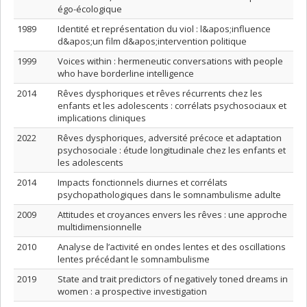
égo-écologique
1989
Identité et représentation du viol : l&apos;influence
d&apos;un film d&apos;intervention politique
1999
Voices within : hermeneutic conversations with people
who have borderline intelligence
2014
Rêves dysphoriques et rêves récurrents chez les
enfants et les adolescents : corrélats psychosociaux et
implications cliniques
2022
Rêves dysphoriques, adversité précoce et adaptation
psychosociale : étude longitudinale chez les enfants et
les adolescents
2014
Impacts fonctionnels diurnes et corrélats
psychopathologiques dans le somnambulisme adulte
2009
Attitudes et croyances envers les rêves : une approche
multidimensionnelle
2010
Analyse de l’activité en ondes lentes et des oscillations
lentes précédant le somnambulisme
2019
State and trait predictors of negatively toned dreams in
women : a prospective investigation