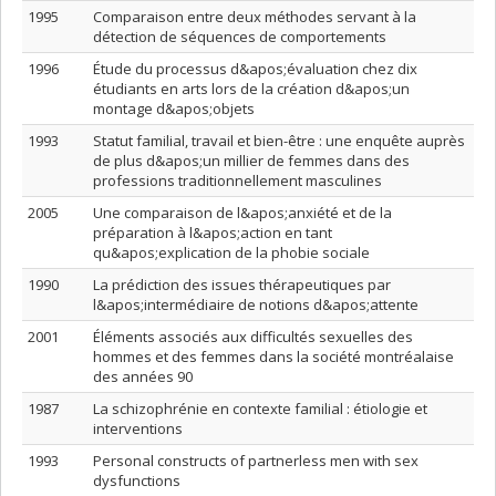
1995
Comparaison entre deux méthodes servant à la
détection de séquences de comportements
1996
Étude du processus d&apos;évaluation chez dix
étudiants en arts lors de la création d&apos;un
montage d&apos;objets
1993
Statut familial, travail et bien-être : une enquête auprès
de plus d&apos;un millier de femmes dans des
professions traditionnellement masculines
2005
Une comparaison de l&apos;anxiété et de la
préparation à l&apos;action en tant
qu&apos;explication de la phobie sociale
1990
La prédiction des issues thérapeutiques par
l&apos;intermédiaire de notions d&apos;attente
2001
Éléments associés aux difficultés sexuelles des
hommes et des femmes dans la société montréalaise
des années 90
1987
La schizophrénie en contexte familial : étiologie et
interventions
1993
Personal constructs of partnerless men with sex
dysfunctions