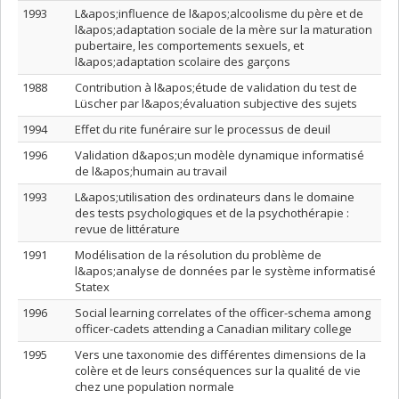
1993
L&apos;influence de l&apos;alcoolisme du père et de
l&apos;adaptation sociale de la mère sur la maturation
pubertaire, les comportements sexuels, et
l&apos;adaptation scolaire des garçons
1988
Contribution à l&apos;étude de validation du test de
Lüscher par l&apos;évaluation subjective des sujets
1994
Effet du rite funéraire sur le processus de deuil
1996
Validation d&apos;un modèle dynamique informatisé
de l&apos;humain au travail
1993
L&apos;utilisation des ordinateurs dans le domaine
des tests psychologiques et de la psychothérapie :
revue de littérature
1991
Modélisation de la résolution du problème de
l&apos;analyse de données par le système informatisé
Statex
1996
Social learning correlates of the officer-schema among
officer-cadets attending a Canadian military college
1995
Vers une taxonomie des différentes dimensions de la
colère et de leurs conséquences sur la qualité de vie
chez une population normale