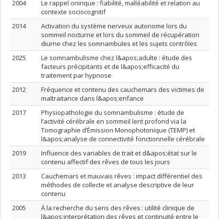
2004
Le rappel onirique : fiabilité, malléabilité et relation au
contexte sociocognitif
2014
Activation du système nerveux autonome lors du
sommeil nocturne et lors du sommeil de récupération
diurne chez les somnambules et les sujets contrôles
2025
Le somnambulisme chez l&apos;adulte : étude des
facteurs précipitants et de l&apos;efficacité du
traitement par hypnose
2012
Fréquence et contenu des cauchemars des victimes de
maltraitance dans l&apos;enfance
2017
Physiopathologie du somnambulisme : étude de
l’activité cérébrale en sommeil lent profond via la
Tomographie d’Émission Monophotonique (TEMP) et
l&apos;analyse de connectivité fonctionnelle cérébrale
2019
Influence des variables de trait et d&apos;état sur le
contenu affectif des rêves de tous les jours
2013
Cauchemars et mauvais rêves : impact différentiel des
méthodes de collecte et analyse descriptive de leur
contenu
2005
À la recherche du sens des rêves : utilité clinique de
l&apos;interprétation des rêves et continuité entre le