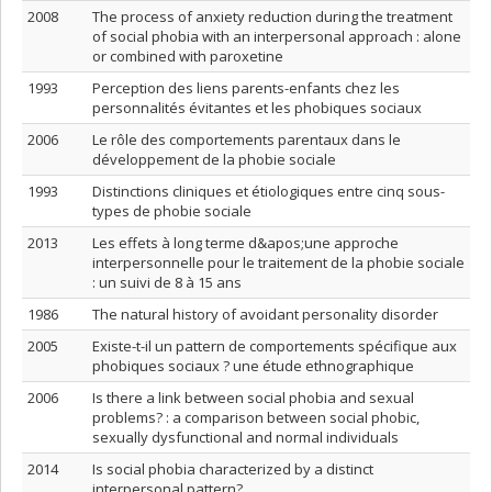
2008
The process of anxiety reduction during the treatment
of social phobia with an interpersonal approach : alone
or combined with paroxetine
1993
Perception des liens parents-enfants chez les
personnalités évitantes et les phobiques sociaux
2006
Le rôle des comportements parentaux dans le
développement de la phobie sociale
1993
Distinctions cliniques et étiologiques entre cinq sous-
types de phobie sociale
2013
Les effets à long terme d&apos;une approche
interpersonnelle pour le traitement de la phobie sociale
: un suivi de 8 à 15 ans
1986
The natural history of avoidant personality disorder
2005
Existe-t-il un pattern de comportements spécifique aux
phobiques sociaux ? une étude ethnographique
2006
Is there a link between social phobia and sexual
problems? : a comparison between social phobic,
sexually dysfunctional and normal individuals
2014
Is social phobia characterized by a distinct
interpersonal pattern?