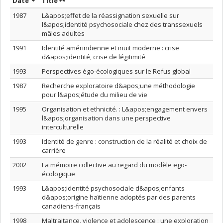
Sort by date in descending order
Sort by title in descending order
Date
Title
1987
L&apos;effet de la réassignation sexuelle sur
l&apos;identité psychosociale chez des transsexuels
mâles adultes
1991
Identité amérindienne et inuit moderne : crise
d&apos;identité, crise de légitimité
1993
Perspectives égo-écologiques sur le Refus global
1987
Recherche exploratoire d&apos;une méthodologie
pour l&apos;étude du milieu de vie
1995
Organisation et ethnicité. : L&apos;engagement envers
l&apos;organisation dans une perspective
interculturelle
1993
Identité de genre : construction de la réalité et choix de
carrière
2002
La mémoire collective au regard du modèle ego-
écologique
1993
L&apos;identité psychosociale d&apos;enfants
d&apos;origine haïtienne adoptés par des parents
canadiens-français
1998
Maltraitance, violence et adolescence : une exploration