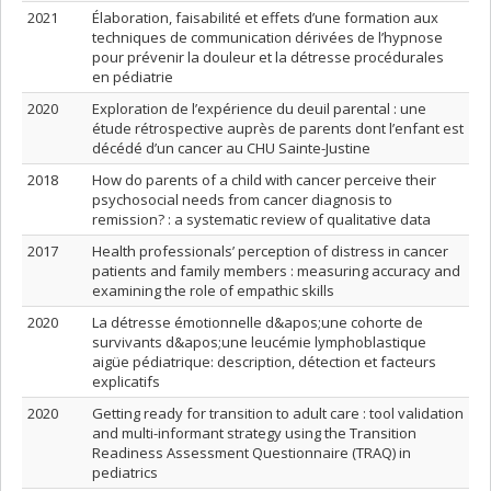
2021
Élaboration, faisabilité et effets d’une formation aux
techniques de communication dérivées de l’hypnose
pour prévenir la douleur et la détresse procédurales
en pédiatrie
2020
Exploration de l’expérience du deuil parental : une
étude rétrospective auprès de parents dont l’enfant est
décédé d’un cancer au CHU Sainte-Justine
2018
How do parents of a child with cancer perceive their
psychosocial needs from cancer diagnosis to
remission? : a systematic review of qualitative data
2017
Health professionals’ perception of distress in cancer
patients and family members : measuring accuracy and
examining the role of empathic skills
2020
La détresse émotionnelle d&apos;une cohorte de
survivants d&apos;une leucémie lymphoblastique
aigüe pédiatrique: description, détection et facteurs
explicatifs
2020
Getting ready for transition to adult care : tool validation
and multi-informant strategy using the Transition
Readiness Assessment Questionnaire (TRAQ) in
pediatrics