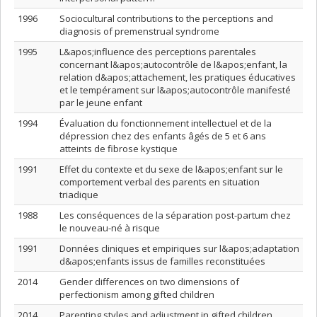
1996
Sociocultural contributions to the perceptions and
diagnosis of premenstrual syndrome
1995
L&apos;influence des perceptions parentales
concernant l&apos;autocontrôle de l&apos;enfant, la
relation d&apos;attachement, les pratiques éducatives
et le tempérament sur l&apos;autocontrôle manifesté
par le jeune enfant
1994
Évaluation du fonctionnement intellectuel et de la
dépression chez des enfants âgés de 5 et 6 ans
atteints de fibrose kystique
1991
Effet du contexte et du sexe de l&apos;enfant sur le
comportement verbal des parents en situation
triadique
1988
Les conséquences de la séparation post-partum chez
le nouveau-né à risque
1991
Données cliniques et empiriques sur l&apos;adaptation
d&apos;enfants issus de familles reconstituées
2014
Gender differences on two dimensions of
perfectionism among gifted children
2014
Parenting styles and adjustment in gifted children