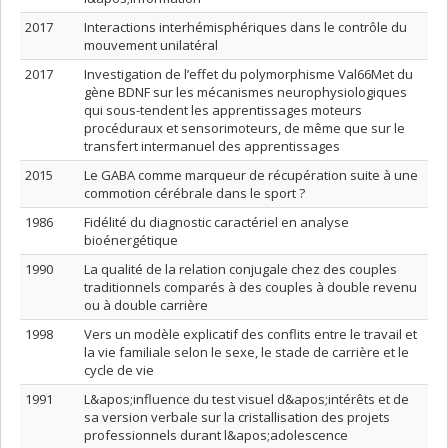
2017
Interactions interhémisphériques dans le contrôle du
mouvement unilatéral
2017
Investigation de l’effet du polymorphisme Val66Met du
gène BDNF sur les mécanismes neurophysiologiques
qui sous-tendent les apprentissages moteurs
procéduraux et sensorimoteurs, de même que sur le
transfert intermanuel des apprentissages
2015
Le GABA comme marqueur de récupération suite à une
commotion cérébrale dans le sport ?
1986
Fidélité du diagnostic caractériel en analyse
bioénergétique
1990
La qualité de la relation conjugale chez des couples
traditionnels comparés à des couples à double revenu
ou à double carrière
1998
Vers un modèle explicatif des conflits entre le travail et
la vie familiale selon le sexe, le stade de carrière et le
cycle de vie
1991
L&apos;influence du test visuel d&apos;intérêts et de
sa version verbale sur la cristallisation des projets
professionnels durant l&apos;adolescence