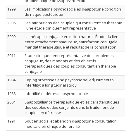
problématique de l&apos;infertilité
1999
Les implications psychosociales d&apos;une condition
de risque obstétrique
2006
Les attributions des couples qui consultent en thérapie
: une étude cliniquement représentative
2009
La thérapie conjugale en milieu naturel: Étude du lien
entre attachement amoureux, satisfaction conjugale,
mandat thérapeutique et résultat de la consultation
2011
Étude cliniquement représentative des problèmes
conjugaux, des mandats et des objectifs
thérapeutiques des couples consultant en thérapie
conjugale
1994
Coping processes and psychosocial adjustment to
infertility: a longitudinal study
1988
Infertilité et détresse psychosociale
2004
L&apos;alliance thérapeutique et les caractéristiques
des couples et des conjoints dans le traitement de
couples en détresse
1991
Soutien social et abandon d&apos;une consultation
médicale en clinique de fertilité