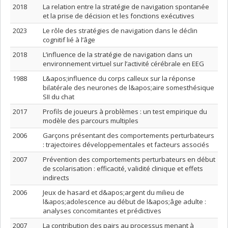
2018
La relation entre la stratégie de navigation spontanée
et la prise de décision et les fonctions exécutives
2023
Le rôle des stratégies de navigation dans le déclin
cognitif lié à l’âge
2018
L’influence de la stratégie de navigation dans un
environnement virtuel sur l’activité cérébrale en EEG
1988
L&apos;influence du corps calleux sur la réponse
bilatérale des neurones de l&apos;aire somesthésique
SII du chat
2017
Profils de joueurs à problèmes : un test empirique du
modèle des parcours multiples
2006
Garçons présentant des comportements perturbateurs
: trajectoires développementales et facteurs associés
2007
Prévention des comportements perturbateurs en début
de scolarisation : efficacité, validité clinique et effets
indirects
2006
Jeux de hasard et d&apos;argent du milieu de
l&apos;adolescence au début de l&apos;âge adulte :
analyses concomitantes et prédictives
2007
La contribution des pairs au processus menant à