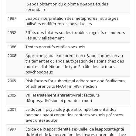
l&apos;obtention du diplôme d&apos;études
secondaires
1987
L&apos;interprétation des métaphores : stratégies
utilisées et différences individuelles
1992
Effets des folates sur les troubles cognitifs et moteurs
liés au vieillissement
1986
Textes narratifs et rôles sexuels
2008
Approche globale de prédiction d&apos;adhésion au
traitement et d&apos;autogestion des soins chez des
adultes diabétiques de type 2 : rôle des facteurs
psychosociaux
2005
Risk factors for suboptimal adherence and facilitators
of adherence to HAART in HIV-infection
2005
VIH et traitement antirétroviral : facteurs
d&apos;adhésion et peur de la mort
2001
Le devenir psychologique et comportemental des
hommes ayant connu des contacts sexuels précoces
avec un(e) adulte
1997
Étude de l&apos;identité sexuelle, de l&apos;intégrité
du Moi et de la perception des figures parentales chez