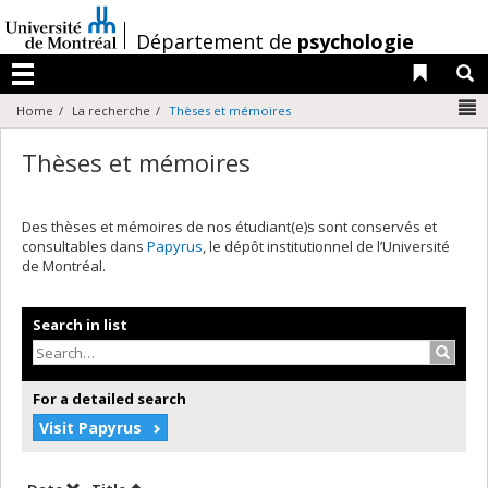
Passer
au
/
Département de
psychologie
contenu
Liens 
R
Menu
N
Home
La recherche
Thèses et mémoires
Thèses et mémoires
Des thèses et mémoires de nos étudiant(e)s sont conservés et
consultables dans
Papyrus
, le dépôt institutionnel de l’Université
de Montréal.
Search in list
Search
For a detailed search
Visit Papyrus