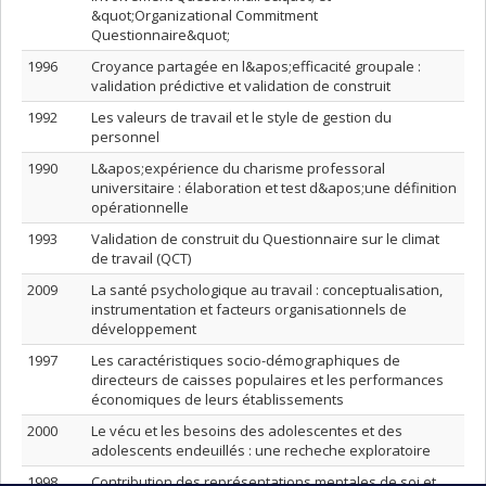
&quot;Organizational Commitment
Questionnaire&quot;
1996
Croyance partagée en l&apos;efficacité groupale :
validation prédictive et validation de construit
1992
Les valeurs de travail et le style de gestion du
personnel
1990
L&apos;expérience du charisme professoral
universitaire : élaboration et test d&apos;une définition
opérationnelle
1993
Validation de construit du Questionnaire sur le climat
de travail (QCT)
2009
La santé psychologique au travail : conceptualisation,
instrumentation et facteurs organisationnels de
développement
1997
Les caractéristiques socio-démographiques de
directeurs de caisses populaires et les performances
économiques de leurs établissements
2000
Le vécu et les besoins des adolescentes et des
adolescents endeuillés : une recheche exploratoire
1998
Contribution des représentations mentales de soi et