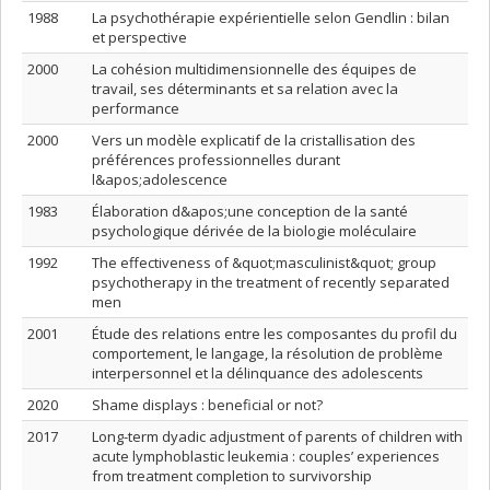
1988
La psychothérapie expérientielle selon Gendlin : bilan
et perspective
2000
La cohésion multidimensionnelle des équipes de
travail, ses déterminants et sa relation avec la
performance
2000
Vers un modèle explicatif de la cristallisation des
préférences professionnelles durant
l&apos;adolescence
1983
Élaboration d&apos;une conception de la santé
psychologique dérivée de la biologie moléculaire
1992
The effectiveness of &quot;masculinist&quot; group
psychotherapy in the treatment of recently separated
men
2001
Étude des relations entre les composantes du profil du
comportement, le langage, la résolution de problème
interpersonnel et la délinquance des adolescents
2020
Shame displays : beneficial or not?
2017
Long-term dyadic adjustment of parents of children with
acute lymphoblastic leukemia : couples’ experiences
from treatment completion to survivorship