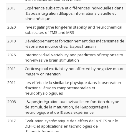
2013
Expérience subjective et différences individuelles dans
l&apos;intégration d&apos;informations visuelle et
kinesthésique
2020
Investigating the long-term stability and neurochemical
substrates of TMS and MRS
2010
Développement et fonctionnement des mécanismes de
résonance motrice chez l&apos;humain
2026
Interindividual variability and predictors of response to
non-invasive brain stimulation
2013
Corticospinal excitability not affected by negative motor
imagery or intention
2011
Les effets de la similarité physique dans l’observation
d’actions : études comportementales et
neurophysiologiques
2008
L&apos;intégration audiovisuelle en fonction du type
de stimuli, de la maturation, de l&apos;intégrité
neurologique et de l&apos;expérience
2017
Évaluation systématique des effets de la tDCS sur le
DLPFC et applications en technologies de
l&apos;information