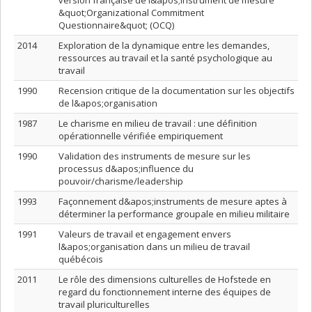
version française de l&apos;instrument de mesure
&quot;Organizational Commitment
Questionnaire&quot; (OCQ)
2014
Exploration de la dynamique entre les demandes,
ressources au travail et la santé psychologique au
travail
1990
Recension critique de la documentation sur les objectifs
de l&apos;organisation
1987
Le charisme en milieu de travail : une définition
opérationnelle vérifiée empiriquement
1990
Validation des instruments de mesure sur les
processus d&apos;influence du
pouvoir/charisme/leadership
1993
Façonnement d&apos;instruments de mesure aptes à
déterminer la performance groupale en milieu militaire
1991
Valeurs de travail et engagement envers
l&apos;organisation dans un milieu de travail
québécois
2011
Le rôle des dimensions culturelles de Hofstede en
regard du fonctionnement interne des équipes de
travail pluriculturelles