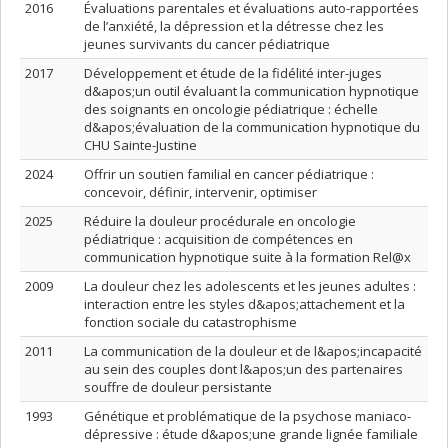
2016
Évaluations parentales et évaluations auto-rapportées
de l’anxiété, la dépression et la détresse chez les
jeunes survivants du cancer pédiatrique
2017
Développement et étude de la fidélité inter-juges
d&apos;un outil évaluant la communication hypnotique
des soignants en oncologie pédiatrique : échelle
d&apos;évaluation de la communication hypnotique du
CHU Sainte-Justine
2024
Offrir un soutien familial en cancer pédiatrique :
concevoir, définir, intervenir, optimiser
2025
Réduire la douleur procédurale en oncologie
pédiatrique : acquisition de compétences en
communication hypnotique suite à la formation Rel@x
2009
La douleur chez les adolescents et les jeunes adultes :
interaction entre les styles d&apos;attachement et la
fonction sociale du catastrophisme
2011
La communication de la douleur et de l&apos;incapacité
au sein des couples dont l&apos;un des partenaires
souffre de douleur persistante
1993
Génétique et problématique de la psychose maniaco-
dépressive : étude d&apos;une grande lignée familiale