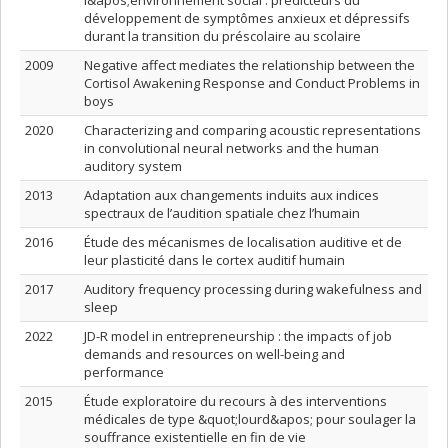
l&apos;environnement social : prédicteurs du
développement de symptômes anxieux et dépressifs
durant la transition du préscolaire au scolaire
2009
Negative affect mediates the relationship between the
Cortisol Awakening Response and Conduct Problems in
boys
2020
Characterizing and comparing acoustic representations
in convolutional neural networks and the human
auditory system
2013
Adaptation aux changements induits aux indices
spectraux de l’audition spatiale chez l’humain
2016
Étude des mécanismes de localisation auditive et de
leur plasticité dans le cortex auditif humain
2017
Auditory frequency processing during wakefulness and
sleep
2022
JD-R model in entrepreneurship : the impacts of job
demands and resources on well-being and
performance
2015
Étude exploratoire du recours à des interventions
médicales de type &quot;lourd&apos; pour soulager la
souffrance existentielle en fin de vie