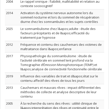
2004
Le rappel onirique : fiabilité, malléabilité et relation au
contexte sociocognitif
2014
Activation du système nerveux autonome lors du
sommeil nocturne et lors du sommeil de récupération
diurne chez les somnambules et les sujets contrôles
2025
Le somnambulisme chez l&apos;adulte : étude des
facteurs précipitants et de l&apos;efficacité du
traitement par hypnose
2012
Fréquence et contenu des cauchemars des victimes de
maltraitance dans l&apos;enfance
2017
Physiopathologie du somnambulisme : étude de
l’activité cérébrale en sommeil lent profond via la
Tomographie d’Émission Monophotonique (TEMP) et
l&apos;analyse de connectivité fonctionnelle cérébrale
2019
Influence des variables de trait et d&apos;état sur le
contenu affectif des rêves de tous les jours
2013
Cauchemars et mauvais rêves : impact différentiel des
méthodes de collecte et analyse descriptive de leur
contenu
2005
À la recherche du sens des rêves : utilité clinique de
l&apos;interprétation des rêves et continuité entre le