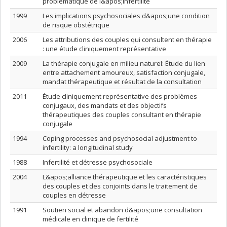
problématique de l&apos;infertilité
1999
Les implications psychosociales d&apos;une condition
de risque obstétrique
2006
Les attributions des couples qui consultent en thérapie
: une étude cliniquement représentative
2009
La thérapie conjugale en milieu naturel: Étude du lien
entre attachement amoureux, satisfaction conjugale,
mandat thérapeutique et résultat de la consultation
2011
Étude cliniquement représentative des problèmes
conjugaux, des mandats et des objectifs
thérapeutiques des couples consultant en thérapie
conjugale
1994
Coping processes and psychosocial adjustment to
infertility: a longitudinal study
1988
Infertilité et détresse psychosociale
2004
L&apos;alliance thérapeutique et les caractéristiques
des couples et des conjoints dans le traitement de
couples en détresse
1991
Soutien social et abandon d&apos;une consultation
médicale en clinique de fertilité