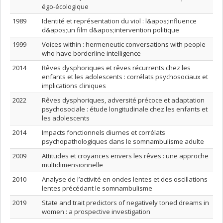
égo-écologique
1989
Identité et représentation du viol : l&apos;influence
d&apos;un film d&apos;intervention politique
1999
Voices within : hermeneutic conversations with people
who have borderline intelligence
2014
Rêves dysphoriques et rêves récurrents chez les
enfants et les adolescents : corrélats psychosociaux et
implications cliniques
2022
Rêves dysphoriques, adversité précoce et adaptation
psychosociale : étude longitudinale chez les enfants et
les adolescents
2014
Impacts fonctionnels diurnes et corrélats
psychopathologiques dans le somnambulisme adulte
2009
Attitudes et croyances envers les rêves : une approche
multidimensionnelle
2010
Analyse de l’activité en ondes lentes et des oscillations
lentes précédant le somnambulisme
2019
State and trait predictors of negatively toned dreams in
women : a prospective investigation