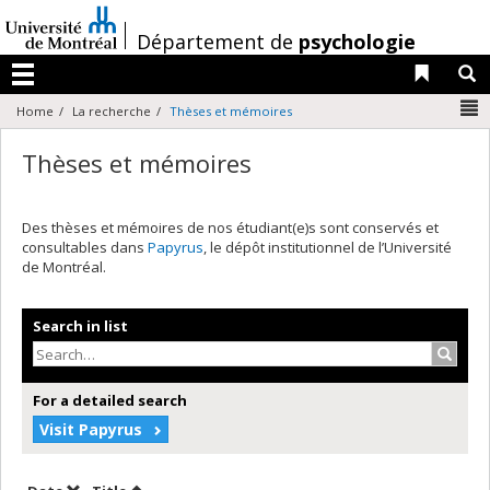
Passer
au
/
Département de
psychologie
contenu
Liens 
R
Menu
N
Home
La recherche
Thèses et mémoires
Thèses et mémoires
Des thèses et mémoires de nos étudiant(e)s sont conservés et
consultables dans
Papyrus
, le dépôt institutionnel de l’Université
de Montréal.
Search in list
Search
For a detailed search
Visit Papyrus