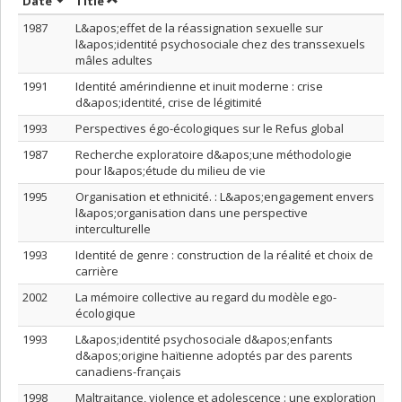
Sort by date in descending order
Sort by title in descending order
Date
Title
1987
L&apos;effet de la réassignation sexuelle sur
l&apos;identité psychosociale chez des transsexuels
mâles adultes
1991
Identité amérindienne et inuit moderne : crise
d&apos;identité, crise de légitimité
1993
Perspectives égo-écologiques sur le Refus global
1987
Recherche exploratoire d&apos;une méthodologie
pour l&apos;étude du milieu de vie
1995
Organisation et ethnicité. : L&apos;engagement envers
l&apos;organisation dans une perspective
interculturelle
1993
Identité de genre : construction de la réalité et choix de
carrière
2002
La mémoire collective au regard du modèle ego-
écologique
1993
L&apos;identité psychosociale d&apos;enfants
d&apos;origine haïtienne adoptés par des parents
canadiens-français
1998
Maltraitance, violence et adolescence : une exploration