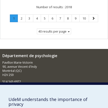
Number of results :
2018
Page
.
Page
Page
Page
Page
Page
Page
Page
Page
Page
Next
1
2
3
4
5
6
7
8
9
10
Current
page
page.
40 results per page
Département de psychologie
Pavillon Marie-Victorin
90, avenue Vincent d'Indy
Montréal (QC)
H2V 2S9
514 343-6972
Nouvelles et événements
Comment soutenir le Département?
UdeM understands the importance of
privacy
BESOIN D'AIDE?