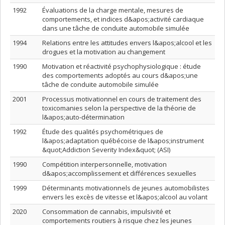
1992
Évaluations de la charge mentale, mesures de
comportements, et indices d&apos;activité cardiaque
dans une tâche de conduite automobile simulée
1994
Relations entre les attitudes envers l&apos;alcool et les
drogues et la motivation au changement
1990
Motivation et réactivité psychophysiologique : étude
des comportements adoptés au cours d&apos;une
tâche de conduite automobile simulée
2001
Processus motivationnel en cours de traitement des
toxicomanies selon la perspective de la théorie de
l&apos;auto-détermination
1992
Étude des qualités psychométriques de
l&apos;adaptation québécoise de l&apos;instrument
&quot;Addiction Severity Index&quot; (ASI)
1990
Compétition interpersonnelle, motivation
d&apos;accomplissement et différences sexuelles
1999
Déterminants motivationnels de jeunes automobilistes
envers les excès de vitesse et l&apos;alcool au volant
2020
Consommation de cannabis, impulsivité et
comportements routiers à risque chez les jeunes