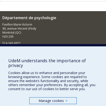
Département de psychologie
Pavillon Marie-Victorin
90, avenue Vincent d'Indy
Montréal (QC)
H2V 2S9
514 343-6972
Nouvelles et événements
Comment soutenir le Département?
UdeM understands the importance of
privacy
BESOIN D'AIDE?
Cookies allow us to enhance and personalize your
Plan du site
browsing experience. Some cookies are required to
Signaler une erreur
ensure the website’s functionality and security, while
others remember your preferences. By accepting all, you
Accessibilité
consent to our use of cookies to better serve you.
FACULTÉ DES ARTS ET DES SCIENCES
Manage cookies
>
Nos départements et écoles