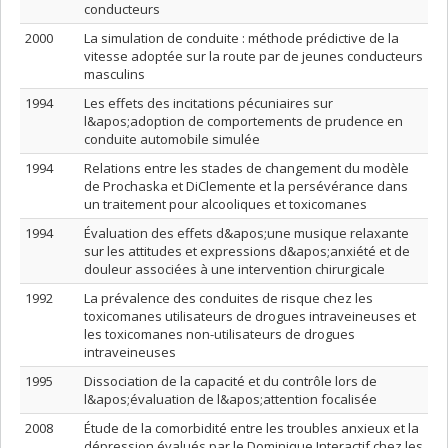
conducteurs
2000
La simulation de conduite : méthode prédictive de la
vitesse adoptée sur la route par de jeunes conducteurs
masculins
1994
Les effets des incitations pécuniaires sur
l&apos;adoption de comportements de prudence en
conduite automobile simulée
1994
Relations entre les stades de changement du modèle
de Prochaska et DiClemente et la persévérance dans
un traitement pour alcooliques et toxicomanes
1994
Évaluation des effets d&apos;une musique relaxante
sur les attitudes et expressions d&apos;anxiété et de
douleur associées à une intervention chirurgicale
1992
La prévalence des conduites de risque chez les
toxicomanes utilisateurs de drogues intraveineuses et
les toxicomanes non-utilisateurs de drogues
intraveineuses
1995
Dissociation de la capacité et du contrôle lors de
l&apos;évaluation de l&apos;attention focalisée
2008
Étude de la comorbidité entre les troubles anxieux et la
dépression évalués par le Dominique Interactif chez les