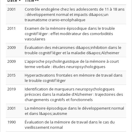
Sort by date in ascending order
Sort by title in ascending order
Date
Title
2001
Contrôle endogène chez les adolescents de 11 à 18 ans
: développement normal et impacts d&apos;un
traumatisme cranio-encéphalique
2011
Examen de la mémoire épisodique dans le trouble
cognitif léger : effet modérateur des comorbidités
vasculaires
2009
Évaluation des mécanismes d&apos;inhibition dans le
trouble cognitif léger et la maladie d&apos;Alzheimer
2009
L’approche psycholinguistique de la mémoire à court
terme verbale : études neuropsychologiques
2015
Hyperactivations frontales en mémoire de travail dans
le trouble cognitif léger
2019
Identification de marqueurs neuropsychologiques
précoces dans la maladie d’Alzheimer : trajectoires des
changements cognitifs et fonctionnels
2001
La mémoire épisodique dans le développement normal
et dans l&apos;autisme
1990
Évaluation de la mémoire de travail dans le cas du
vieillissement normal