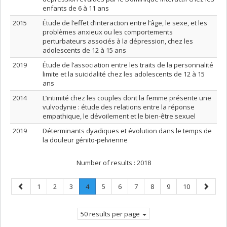
enfants de 6 à 11 ans
2015
Étude de l’effet d’interaction entre l’âge, le sexe, et les
problèmes anxieux ou les comportements
perturbateurs associés à la dépression, chez les
adolescents de 12 à 15 ans
2019
Étude de l’association entre les traits de la personnalité
limite et la suicidalité chez les adolescents de 12 à 15
ans
2014
L’intimité chez les couples dont la femme présente une
vulvodynie : étude des relations entre la réponse
empathique, le dévoilement et le bien-être sexuel
2019
Déterminants dyadiques et évolution dans le temps de
la douleur génito-pelvienne
Number of results :
2018
Previous
Page
Page
Page
Page
.
Page
Page
Page
Page
Page
Page
Next
1
2
3
4
5
6
7
8
9
10
page
Current
page
page.
50 results per page