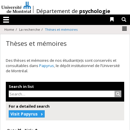
Passer
au
/
Département de
psychologie
contenu
Liens 
R
Menu
N
Home
La recherche
Thèses et mémoires
Thèses et mémoires
Des thèses et mémoires de nos étudiant(e)s sont conservés et
consultables dans
Papyrus
, le dépôt institutionnel de l’Université
de Montréal.
Search in list
Search
For a detailed search
Visit Papyrus