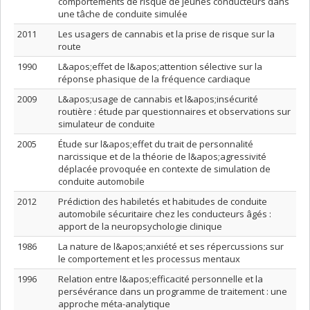
comportements de risque de jeunes conducteurs dans
une tâche de conduite simulée
2011
Les usagers de cannabis et la prise de risque sur la
route
1990
L&apos;effet de l&apos;attention sélective sur la
réponse phasique de la fréquence cardiaque
2009
L&apos;usage de cannabis et l&apos;insécurité
routière : étude par questionnaires et observations sur
simulateur de conduite
2005
Étude sur l&apos;effet du trait de personnalité
narcissique et de la théorie de l&apos;agressivité
déplacée provoquée en contexte de simulation de
conduite automobile
2012
Prédiction des habiletés et habitudes de conduite
automobile sécuritaire chez les conducteurs âgés :
apport de la neuropsychologie clinique
1986
La nature de l&apos;anxiété et ses répercussions sur
le comportement et les processus mentaux
1996
Relation entre l&apos;efficacité personnelle et la
persévérance dans un programme de traitement : une
approche méta-analytique