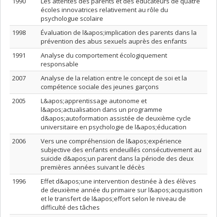
1990
Les attentes des parents et des éducateurs de quatre
écoles innovatrices relativement au rôle du
psychologue scolaire
1998
Évaluation de l&apos;implication des parents dans la
prévention des abus sexuels auprès des enfants
1991
Analyse du comportement écologiquement
responsable
2007
Analyse de la relation entre le concept de soi et la
compétence sociale des jeunes garçons
2005
L&apos;apprentissage autonome et
l&apos;actualisation dans un programme
d&apos;autoformation assistée de deuxième cycle
universitaire en psychologie de l&apos;éducation
2006
Vers une compréhension de l&apos;expérience
subjective des enfants endeuillés consécutivement au
suicide d&apos;un parent dans la période des deux
premières années suivant le décès
1996
Effet d&apos;une intervention destinée à des élèves
de deuxième année du primaire sur l&apos;acquisition
et le transfert de l&apos;effort selon le niveau de
difficulté des tâches