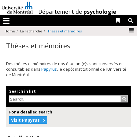
Passer
au
/
Département de
psychologie
contenu
Liens 
R
Menu
N
Home
La recherche
Thèses et mémoires
Thèses et mémoires
Des thèses et mémoires de nos étudiant(e)s sont conservés et
consultables dans
Papyrus
, le dépôt institutionnel de l’Université
de Montréal.
Search in list
Search
For a detailed search
Visit Papyrus