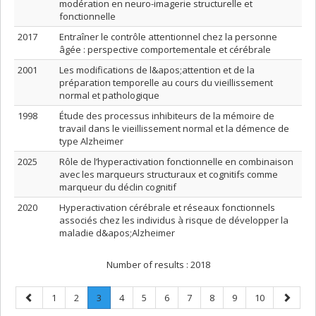
modération en neuro-imagerie structurelle et
fonctionnelle
2017
Entraîner le contrôle attentionnel chez la personne
âgée : perspective comportementale et cérébrale
2001
Les modifications de l&apos;attention et de la
préparation temporelle au cours du vieillissement
normal et pathologique
1998
Étude des processus inhibiteurs de la mémoire de
travail dans le vieillissement normal et la démence de
type Alzheimer
2025
Rôle de l’hyperactivation fonctionnelle en combinaison
avec les marqueurs structuraux et cognitifs comme
marqueur du déclin cognitif
2020
Hyperactivation cérébrale et réseaux fonctionnels
associés chez les individus à risque de développer la
maladie d&apos;Alzheimer
Number of results :
2018
Previous
Page
Page
Page
.
Page
Page
Page
Page
Page
Page
Page
Next
1
2
3
4
5
6
7
8
9
10
page
Current
page