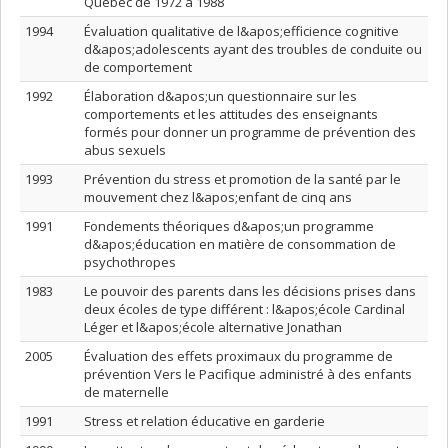
Québec de 1972 à 1988
1994
Évaluation qualitative de l&apos;efficience cognitive
d&apos;adolescents ayant des troubles de conduite ou
de comportement
1992
Élaboration d&apos;un questionnaire sur les
comportements et les attitudes des enseignants
formés pour donner un programme de prévention des
abus sexuels
1993
Prévention du stress et promotion de la santé par le
mouvement chez l&apos;enfant de cinq ans
1991
Fondements théoriques d&apos;un programme
d&apos;éducation en matière de consommation de
psychothropes
1983
Le pouvoir des parents dans les décisions prises dans
deux écoles de type différent : l&apos;école Cardinal
Léger et l&apos;école alternative Jonathan
2005
Évaluation des effets proximaux du programme de
prévention Vers le Pacifique administré à des enfants
de maternelle
1991
Stress et relation éducative en garderie