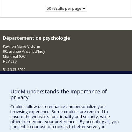
page.
50 results per page
Département de psychologie
Pavillon Marie-Victorin
90, avenue Vincent d'Indy
Montréal (QC)
H2V 2S9
514 343-6972
Nouvelles et événements
Comment soutenir le Département?
UdeM understands the importance of
privacy
BESOIN D'AIDE?
Cookies allow us to enhance and personalize your
Plan du site
browsing experience. Some cookies are required to
Signaler une erreur
ensure the website’s functionality and security, while
others remember your preferences. By accepting all, you
Accessibilité
consent to our use of cookies to better serve you.