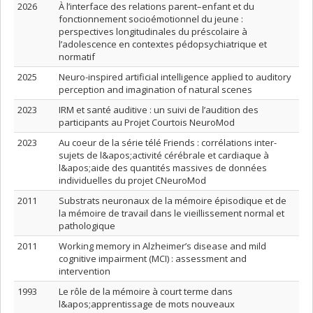
2026
À l’interface des relations parent–enfant et du
fonctionnement socioémotionnel du jeune :
perspectives longitudinales du préscolaire à
l’adolescence en contextes pédopsychiatrique et
normatif
2025
Neuro-inspired artificial intelligence applied to auditory
perception and imagination of natural scenes
2023
IRM et santé auditive : un suivi de l’audition des
participants au Projet Courtois NeuroMod
2023
Au coeur de la série télé Friends : corrélations inter-
sujets de l&apos;activité cérébrale et cardiaque à
l&apos;aide des quantités massives de données
individuelles du projet CNeuroMod
2011
Substrats neuronaux de la mémoire épisodique et de
la mémoire de travail dans le vieillissement normal et
pathologique
2011
Working memory in Alzheimer’s disease and mild
cognitive impairment (MCI) : assessment and
intervention
1993
Le rôle de la mémoire à court terme dans
l&apos;apprentissage de mots nouveaux