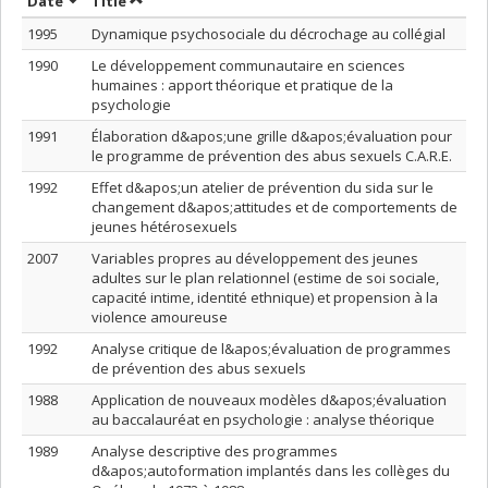
Sort by date in ascending order
Sort by title in ascending order
Date
Title
1995
Dynamique psychosociale du décrochage au collégial
1990
Le développement communautaire en sciences
humaines : apport théorique et pratique de la
psychologie
1991
Élaboration d&apos;une grille d&apos;évaluation pour
le programme de prévention des abus sexuels C.A.R.E.
1992
Effet d&apos;un atelier de prévention du sida sur le
changement d&apos;attitudes et de comportements de
jeunes hétérosexuels
2007
Variables propres au développement des jeunes
adultes sur le plan relationnel (estime de soi sociale,
capacité intime, identité ethnique) et propension à la
violence amoureuse
1992
Analyse critique de l&apos;évaluation de programmes
de prévention des abus sexuels
1988
Application de nouveaux modèles d&apos;évaluation
au baccalauréat en psychologie : analyse théorique
1989
Analyse descriptive des programmes
d&apos;autoformation implantés dans les collèges du