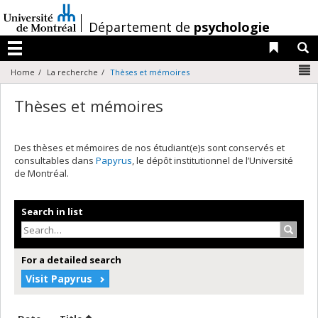
Passer
au
/
Département de
psychologie
contenu
Liens 
R
Menu
N
Home
La recherche
Thèses et mémoires
Thèses et mémoires
Des thèses et mémoires de nos étudiant(e)s sont conservés et
consultables dans
Papyrus
, le dépôt institutionnel de l’Université
de Montréal.
Search in list
Search
For a detailed search
Visit Papyrus