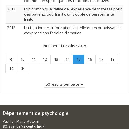
contribution spécifique des fonctions exécutives
2012
Exploration qualitative de l’expérience de tristesse pour
des patients souffrant d’un trouble de personnalité
limite
2012
L’utilisation de l’information visuelle en reconnaissance
d’expressions faciales d’émotion
Number of results :
2018
Previous
Page
Page
Page
Page
Page
Page
.
Page
Page
Page
10
11
12
13
14
15
16
17
18
page
Current
Page
Next
19
page.
page
50 results per page
Département de psychologie
Pavillon Marie-Victorin
90, avenue Vincent d'Indy