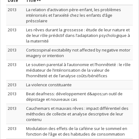
Sort by date in ascending order
Sort by title in ascending order
Date
Title
2013
La relation d’activation père-enfant, les problèmes
intériorisés et l’anxiété chez les enfants d’âge
préscolaire
2013
Les rêves durant la grossesse : étude de leur nature et
de leur rôle prédictif dans l’adaptation psychologique à
la maternité
2013
Corticospinal excitability not affected by negative motor
imagery or intention
2013
Le soutien parental à l’autonomie et l’honnêteté : le rôle
médiateur de l’intériorisation de la valeur de
l’honnêteté et de l’analyse coûts/bénéfices
2013
La violence constituante
2013
Beat deafness: développement d&apos;un outil de
dépistage et nouveaux cas
2013
Cauchemars et mauvais rêves : impact différentiel des
méthodes de collecte et analyse descriptive de leur
contenu
2013
Modulation des effets de la caféine sur le sommeil en
fonction de l’âge et des habitudes de consommation