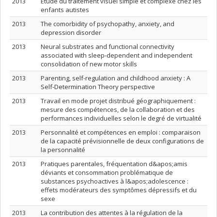
2013
Étude du traitement visuel simple et complexe chez les
enfants autistes
2013
The comorbidity of psychopathy, anxiety, and
depression disorder
2013
Neural substrates and functional connectivity
associated with sleep-dependent and independent
consolidation of new motor skills
2013
Parenting, self-regulation and childhood anxiety : A
Self-Determination Theory perspective
2013
Travail en mode projet distribué géographiquement :
mesure des compétences, de la collaboration et des
performances individuelles selon le degré de virtualité
2013
Personnalité et compétences en emploi : comparaison
de la capacité prévisionnelle de deux configurations de
la personnalité
2013
Pratiques parentales, fréquentation d&apos;amis
déviants et consommation problématique de
substances psychoactives à l&apos;adolescence :
effets modérateurs des symptômes dépressifs et du
sexe
2013
La contribution des attentes à la régulation de la