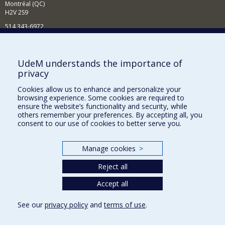
Montréal (QC)
H2V 2S9
514 343-6972
Nouvelles et événements
Comment soutenir le Département?
UdeM understands the importance of
privacy
BESOIN D'AIDE?
Cookies allow us to enhance and personalize your
Plan du site
browsing experience. Some cookies are required to
Signaler une erreur
ensure the website’s functionality and security, while
others remember your preferences. By accepting all, you
Accessibilité
consent to our use of cookies to better serve you.
FACULTÉ DES ARTS ET DES SCIENCES
Manage cookies
>
Nos départements et écoles
Reject all
Nos centres d'études
Nos programmes et cours
Accept all
See our
privacy policy
and
terms of use
.
Privacy