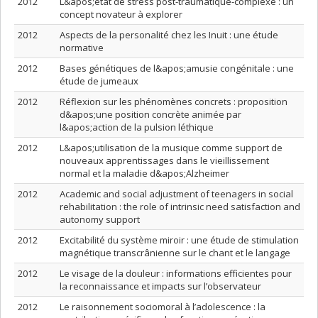
2012
L&apos;état de stress post-traumatique-complexe : un
concept novateur à explorer
2012
Aspects de la personalité chez les Inuit : une étude
normative
2012
Bases génétiques de l&apos;amusie congénitale : une
étude de jumeaux
2012
Réflexion sur les phénomènes concrets : proposition
d&apos;une position concrète animée par
l&apos;action de la pulsion léthique
2012
L&apos;utilisation de la musique comme support de
nouveaux apprentissages dans le vieillissement
normal et la maladie d&apos;Alzheimer
2012
Academic and social adjustment of teenagers in social
rehabilitation : the role of intrinsic need satisfaction and
autonomy support
2012
Excitabilité du système miroir : une étude de stimulation
magnétique transcrânienne sur le chant et le langage
2012
Le visage de la douleur : informations efficientes pour
la reconnaissance et impacts sur l’observateur
2012
Le raisonnement sociomoral à l’adolescence : la