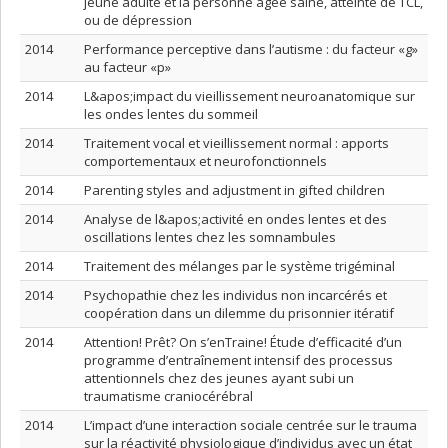
jeune adulte et la personne âgée saine, atteinte de TCL,
ou de dépression
2014
Performance perceptive dans l’autisme : du facteur «g»
au facteur «p»
2014
L&apos;impact du vieillissement neuroanatomique sur
les ondes lentes du sommeil
2014
Traitement vocal et vieillissement normal : apports
comportementaux et neurofonctionnels
2014
Parenting styles and adjustment in gifted children
2014
Analyse de l&apos;activité en ondes lentes et des
oscillations lentes chez les somnambules
2014
Traitement des mélanges par le système trigéminal
2014
Psychopathie chez les individus non incarcérés et
coopération dans un dilemme du prisonnier itératif
2014
Attention! Prêt? On s’enTraine! Étude d’efficacité d’un
programme d’entraînement intensif des processus
attentionnels chez des jeunes ayant subi un
traumatisme craniocérébral
2014
L’impact d’une interaction sociale centrée sur le trauma
sur la réactivité physiologique d’individus avec un état