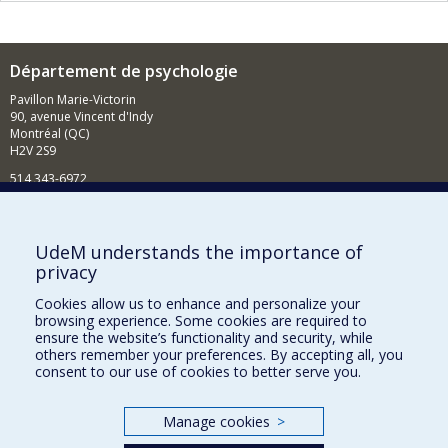
Département de psychologie
Pavillon Marie-Victorin
90, avenue Vincent d'Indy
Montréal (QC)
H2V 2S9
514 343-6972
Nouvelles et événements
Comment soutenir le Département?
UdeM understands the importance of
privacy
BESOIN D'AIDE?
Cookies allow us to enhance and personalize your
Plan du site
browsing experience. Some cookies are required to
Signaler une erreur
ensure the website’s functionality and security, while
others remember your preferences. By accepting all, you
Accessibilité
consent to our use of cookies to better serve you.
FACULTÉ DES ARTS ET DES SCIENCES
Manage cookies
>
Nos départements et écoles