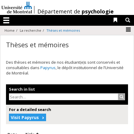
Passer
au
/
Département de
psychologie
contenu
Liens 
R
Menu
N
Home
La recherche
Thèses et mémoires
Thèses et mémoires
Des thèses et mémoires de nos étudiant(e)s sont conservés et
consultables dans
Papyrus
, le dépôt institutionnel de l’Université
de Montréal.
Search in list
Search
For a detailed search
Visit Papyrus