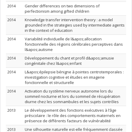
2014
Gender differences on two dimensions of
perfectionism among gifted children
2014
Knowledge transfer intervention theory : a model
grounded in the strategies used by intermediate agents
in the context of education
2014
Variabilité individuelle de l&apos;allocation
fonctionnelle des régions cérébrales perceptives dans
l&apos;autisme
2014
Développement du chant et profil d&apos;amusie
congénitale chez l&apos;enfant
2014
L&apos;épilepsie bénigne à pointes centrotemporales :
investigation cognitive et études en imagerie
fonctionnelle et structurelle
2014
Activation du système nerveux autonome lors du
sommeil nocturne et lors du sommeil de récupération
diurne chez les somnambules et les sujets contrôles
2013
Le développement des fonctions exécutives à l’âge
préscolaire : le rôle des comportements maternels en
présence de différents facteurs de vulnérabilité
2013
Une silhouette naturelle est-elle fréquemment classée