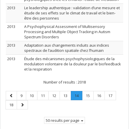
2013
Le leadership authentique : validation d’une mesure et
étude de ses effets sur le climat de travail et le bien-
être des personnes
2013
A Psychophysical Assessment of Multisensory
Processing and Multiple Object Tracking in Autism
Spectrum Disorders
2013
Adaptation aux changements induits aux indices
spectraux de l’audition spatiale chez l’humain
2013
Étude des mécanismes psychophysiologiques de la
modulation volontaire de la douleur par le biofeedback
et la respiration
Number of results :
2018
Previous
Page
Page
Page
Page
Page
Page
.
Page
Page
Page
9
10
11
12
13
14
15
16
17
page
Current
Page
Next
18
page.
page
50 results per page