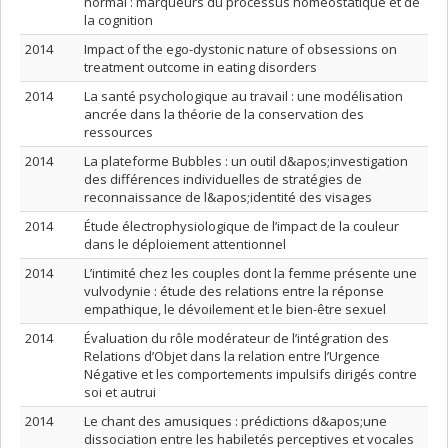
normal : marqueurs du processus homéostatique et de
la cognition
2014
Impact of the ego-dystonic nature of obsessions on
treatment outcome in eating disorders
2014
La santé psychologique au travail : une modélisation
ancrée dans la théorie de la conservation des
ressources
2014
La plateforme Bubbles : un outil d&apos;investigation
des différences individuelles de stratégies de
reconnaissance de l&apos;identité des visages
2014
Étude électrophysiologique de l’impact de la couleur
dans le déploiement attentionnel
2014
L’intimité chez les couples dont la femme présente une
vulvodynie : étude des relations entre la réponse
empathique, le dévoilement et le bien-être sexuel
2014
Évaluation du rôle modérateur de l’intégration des
Relations d’Objet dans la relation entre l’Urgence
Négative et les comportements impulsifs dirigés contre
soi et autrui
2014
Le chant des amusiques : prédictions d&apos;une
dissociation entre les habiletés perceptives et vocales