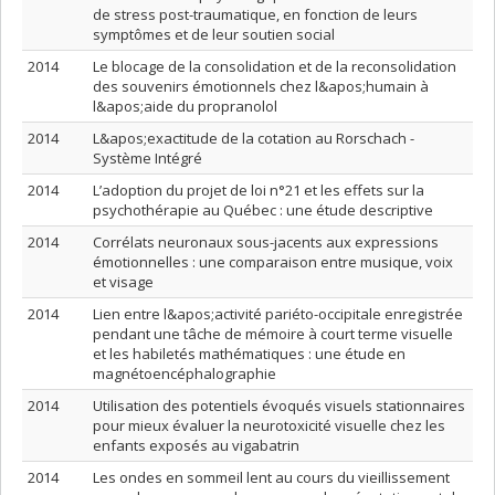
de stress post-traumatique, en fonction de leurs
symptômes et de leur soutien social
2014
Le blocage de la consolidation et de la reconsolidation
des souvenirs émotionnels chez l&apos;humain à
l&apos;aide du propranolol
2014
L&apos;exactitude de la cotation au Rorschach -
Système Intégré
2014
L’adoption du projet de loi n°21 et les effets sur la
psychothérapie au Québec : une étude descriptive
2014
Corrélats neuronaux sous-jacents aux expressions
émotionnelles : une comparaison entre musique, voix
et visage
2014
Lien entre l&apos;activité pariéto-occipitale enregistrée
pendant une tâche de mémoire à court terme visuelle
et les habiletés mathématiques : une étude en
magnétoencéphalographie
2014
Utilisation des potentiels évoqués visuels stationnaires
pour mieux évaluer la neurotoxicité visuelle chez les
enfants exposés au vigabatrin
2014
Les ondes en sommeil lent au cours du vieillissement