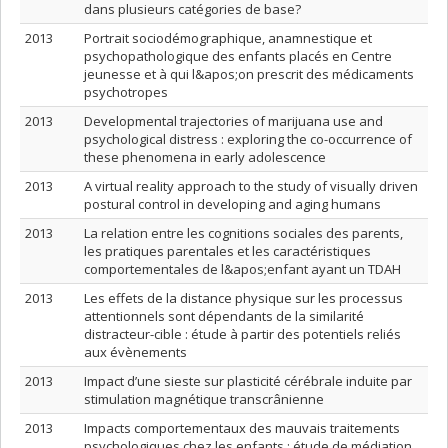
dans plusieurs catégories de base?
2013
Portrait sociodémographique, anamnestique et
psychopathologique des enfants placés en Centre
jeunesse et à qui l&apos;on prescrit des médicaments
psychotropes
2013
Developmental trajectories of marijuana use and
psychological distress : exploring the co-occurrence of
these phenomena in early adolescence
2013
A virtual reality approach to the study of visually driven
postural control in developing and aging humans
2013
La relation entre les cognitions sociales des parents,
les pratiques parentales et les caractéristiques
comportementales de l&apos;enfant ayant un TDAH
2013
Les effets de la distance physique sur les processus
attentionnels sont dépendants de la similarité
distracteur-cible : étude à partir des potentiels reliés
aux évènements
2013
Impact d’une sieste sur plasticité cérébrale induite par
stimulation magnétique transcrânienne
2013
Impacts comportementaux des mauvais traitements
psychologiques chez les enfants : étude de médiation