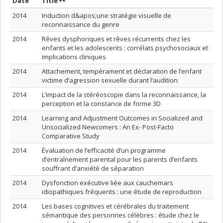
Sort by date in ascending order
Sort by title in ascending order
Date
Title
2014
Induction d&apos;une stratégie visuelle de
reconnaissance du genre
2014
Rêves dysphoriques et rêves récurrents chez les
enfants et les adolescents : corrélats psychosociaux et
implications cliniques
2014
Attachement, tempérament et déclaration de l’enfant
victime d’agression sexuelle durant l’audition
2014
L’impact de la stéréoscopie dans la reconnaissance, la
perception et la constance de forme 3D
2014
Learning and Adjustment Outcomes in Socialized and
Unsocialized Newcomers : An Ex- Post-Facto
Comparative Study
2014
Évaluation de l’efficacité d’un programme
d’entraînement parental pour les parents d’enfants
souffrant d’anxiété de séparation
2014
Dysfonction exécutive liée aux cauchemars
idiopathiques fréquents : une étude de reproduction
2014
Les bases cognitives et cérébrales du traitement
sémantique des personnes célèbres : étude chez le