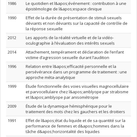
1986
Le quotidien et l&apos;événement : contribution à une
épistémologie de l&apos;espace clinique
1990
Effet de la durée de présentation de stimuli sexuels
déviants et non déviants sur la capacité de contrôle de
la réponse sexuelle
2012
Les apports de la réalité virtuelle et de la vidéo-
oculographie à l’évaluation des intérêts sexuels
2014
Attachement, tempérament et déclaration de l’enfant
victime d’agression sexuelle durant l’audition
1996
Relation entre l&apos;efficacité personnelle et la
persévérance dans un programme de traitement : une
approche méta-analytique
1999
Étude fonctionnelle des voies visuelles magnocellulaire
et parvocellulaire chez l&apos;amblyope par strabisme
et l&apos;amblyope par anisométropie
2009
Étude de la dynamique hémisphérique pour le
traitement des mots chez les gauchers et les droitiers
1991
Effet de l&apos;état du liquide et de sa quantité sur la
performance de femmes et d&apos;hommes dans la
tâche d&apos;horizontalité des liquides