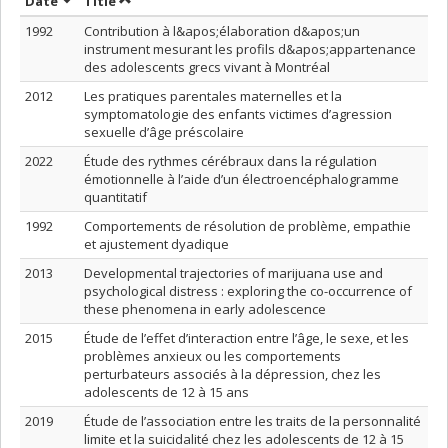
Sort by date in descending order
Sort by title in descending order
Date
Title
1992
Contribution à l&apos;élaboration d&apos;un
instrument mesurant les profils d&apos;appartenance
des adolescents grecs vivant à Montréal
2012
Les pratiques parentales maternelles et la
symptomatologie des enfants victimes d’agression
sexuelle d’âge préscolaire
2022
Étude des rythmes cérébraux dans la régulation
émotionnelle à l’aide d’un électroencéphalogramme
quantitatif
1992
Comportements de résolution de problème, empathie
et ajustement dyadique
2013
Developmental trajectories of marijuana use and
psychological distress : exploring the co-occurrence of
these phenomena in early adolescence
2015
Étude de l’effet d’interaction entre l’âge, le sexe, et les
problèmes anxieux ou les comportements
perturbateurs associés à la dépression, chez les
adolescents de 12 à 15 ans
2019
Étude de l’association entre les traits de la personnalité
limite et la suicidalité chez les adolescents de 12 à 15