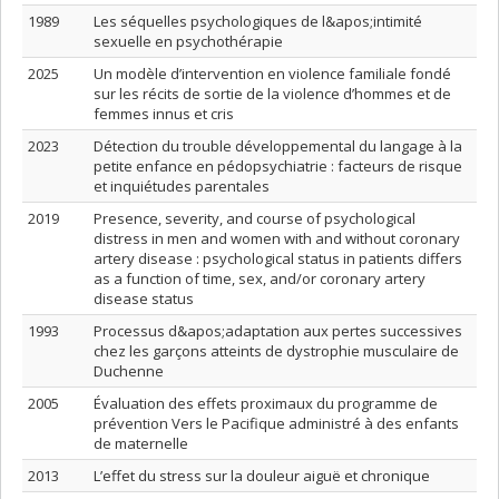
1989
Les séquelles psychologiques de l&apos;intimité
sexuelle en psychothérapie
2025
Un modèle d’intervention en violence familiale fondé
sur les récits de sortie de la violence d’hommes et de
femmes innus et cris
2023
Détection du trouble développemental du langage à la
petite enfance en pédopsychiatrie : facteurs de risque
et inquiétudes parentales
2019
Presence, severity, and course of psychological
distress in men and women with and without coronary
artery disease : psychological status in patients differs
as a function of time, sex, and/or coronary artery
disease status
1993
Processus d&apos;adaptation aux pertes successives
chez les garçons atteints de dystrophie musculaire de
Duchenne
2005
Évaluation des effets proximaux du programme de
prévention Vers le Pacifique administré à des enfants
de maternelle
2013
L’effet du stress sur la douleur aiguë et chronique