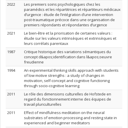
2022
Les premiers soins psychologiques chez les
paramédics et les répartitrices et répartiteurs médicaux
d’urgence : étude de l’intégration d’une intervention
post-traumatique précoce dans une organisation de
premiers répondants et répondantes d’urgence
2021
Le bien-être et la priorisation de certaines valeurs :
étude sur les valeurs intrinsèques et extrinsèques et
leurs corrélats parentaux
1987
Critique historique des variations sémantiques du
concept d&apos;identification dans l&apos;oeuvre
freudienne
1994
An experimental thinking skills approach with students
of low motive strengths : a study of changes in
motivation, self-concept and cognitive functioning
through socio-cognitive learning
2011
Le rôle des dimensions culturelles de Hofstede en
regard du fonctionnement interne des équipes de
travail pluriculturelles
2011
Effect of mindfulness meditation on the neural
substrates of emotion processing and resting state in
experienced and beginner meditators