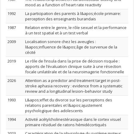
mood as a function of heart rate reactivity
1992
La participation des parents à l&apos;école primaire:
perception des enseignants burandais
1987
Relation entre le genre, le rôle sexuel et la performance
à un test spatial et à un test verbal
2009
Localisation sonore chez les aveugles :
l&apos;influence de l&apos;âge de survenue de la
cécité
2019
Le rôle de l’insula dans la prise de décision risquée :
apports de l’évaluation clinique suite à une résection
focale unilatérale et de la neuroimagerie fonctionnelle
2026
Attention as a predictor and treatment target in post-
stroke aphasia recovery : evidence from a systematic
review and a longitudinal lesion–behavior study
1993
L&apos;effet du divorce sur les perceptions des
relations parentales et l&apos;ajustement
psychologique des adolescents
1994
Activité acétylcholinestérasique dans le cortex visuel
primaire résiduel de ratons hémidécortiqués
2023
Caractérisation de la physiologie du système moteur