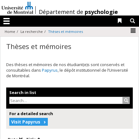
Passer
au
/
Département de
psychologie
contenu
Liens 
R
Menu
N
Home
La recherche
Thèses et mémoires
Thèses et mémoires
Des thèses et mémoires de nos étudiant(e)s sont conservés et
consultables dans
Papyrus
, le dépôt institutionnel de l’Université
de Montréal.
Search in list
Search
For a detailed search
Visit Papyrus