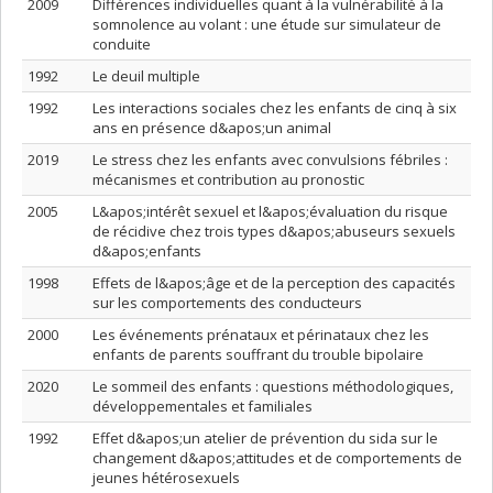
2009
Différences individuelles quant à la vulnérabilité à la
somnolence au volant : une étude sur simulateur de
conduite
1992
Le deuil multiple
1992
Les interactions sociales chez les enfants de cinq à six
ans en présence d&apos;un animal
2019
Le stress chez les enfants avec convulsions fébriles :
mécanismes et contribution au pronostic
2005
L&apos;intérêt sexuel et l&apos;évaluation du risque
de récidive chez trois types d&apos;abuseurs sexuels
d&apos;enfants
1998
Effets de l&apos;âge et de la perception des capacités
sur les comportements des conducteurs
2000
Les événements prénataux et périnataux chez les
enfants de parents souffrant du trouble bipolaire
2020
Le sommeil des enfants : questions méthodologiques,
développementales et familiales
1992
Effet d&apos;un atelier de prévention du sida sur le
changement d&apos;attitudes et de comportements de
jeunes hétérosexuels