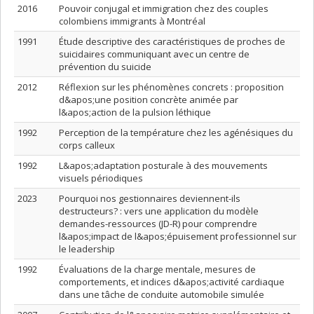
2016
Pouvoir conjugal et immigration chez des couples
colombiens immigrants à Montréal
1991
Étude descriptive des caractéristiques de proches de
suicidaires communiquant avec un centre de
prévention du suicide
2012
Réflexion sur les phénomènes concrets : proposition
d&apos;une position concrète animée par
l&apos;action de la pulsion léthique
1992
Perception de la température chez les agénésiques du
corps calleux
1992
L&apos;adaptation posturale à des mouvements
visuels périodiques
2023
Pourquoi nos gestionnaires deviennent-ils
destructeurs? : vers une application du modèle
demandes-ressources (JD-R) pour comprendre
l&apos;impact de l&apos;épuisement professionnel sur
le leadership
1992
Évaluations de la charge mentale, mesures de
comportements, et indices d&apos;activité cardiaque
dans une tâche de conduite automobile simulée