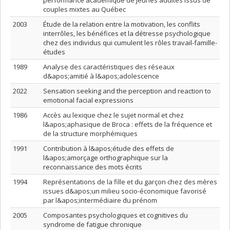
performance académique de jeunes adultes issus de
couples mixtes au Québec
2003
Étude de la relation entre la motivation, les conflits
interrôles, les bénéfices et la détresse psychologique
chez des individus qui cumulent les rôles travail-famille-
études
1989
Analyse des caractéristiques des réseaux
d&apos;amitié à l&apos;adolescence
2022
Sensation seeking and the perception and reaction to
emotional facial expressions
1986
Accès au lexique chez le sujet normal et chez
l&apos;aphasique de Broca : effets de la fréquence et
de la structure morphémiques
1991
Contribution à l&apos;étude des effets de
l&apos;amorçage orthographique sur la
reconnaissance des mots écrits
1994
Représentations de la fille et du garçon chez des mères
issues d&apos;un milieu socio-économique favorisé
par l&apos;intermédiaire du prénom
2005
Composantes psychologiques et cognitives du
syndrome de fatigue chronique