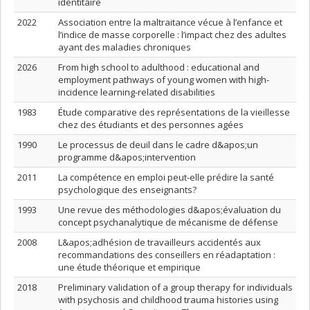
identitaire
2022
Association entre la maltraitance vécue à l’enfance et
l’indice de masse corporelle : l’impact chez des adultes
ayant des maladies chroniques
2026
From high school to adulthood : educational and
employment pathways of young women with high-
incidence learning-related disabilities
1983
Étude comparative des représentations de la vieillesse
chez des étudiants et des personnes agées
1990
Le processus de deuil dans le cadre d&apos;un
programme d&apos;intervention
2011
La compétence en emploi peut-elle prédire la santé
psychologique des enseignants?
1993
Une revue des méthodologies d&apos;évaluation du
concept psychanalytique de mécanisme de défense
2008
L&apos;adhésion de travailleurs accidentés aux
recommandations des conseillers en réadaptation :
une étude théorique et empirique
2018
Preliminary validation of a group therapy for individuals
with psychosis and childhood trauma histories using