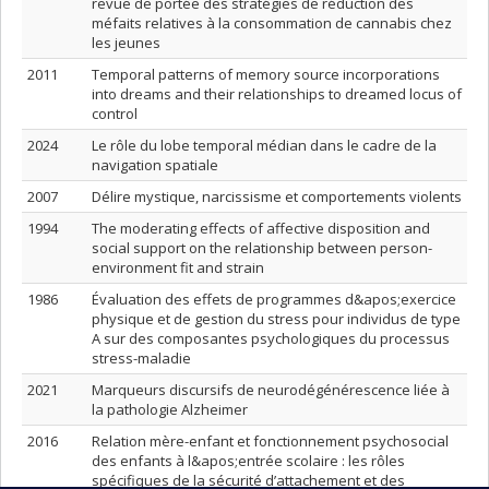
revue de portée des stratégies de réduction des
méfaits relatives à la consommation de cannabis chez
les jeunes
2011
Temporal patterns of memory source incorporations
into dreams and their relationships to dreamed locus of
control
2024
Le rôle du lobe temporal médian dans le cadre de la
navigation spatiale
2007
Délire mystique, narcissisme et comportements violents
1994
The moderating effects of affective disposition and
social support on the relationship between person-
environment fit and strain
1986
Évaluation des effets de programmes d&apos;exercice
physique et de gestion du stress pour individus de type
A sur des composantes psychologiques du processus
stress-maladie
2021
Marqueurs discursifs de neurodégénérescence liée à
la pathologie Alzheimer
2016
Relation mère-enfant et fonctionnement psychosocial
des enfants à l&apos;entrée scolaire : les rôles
spécifiques de la sécurité d’attachement et des