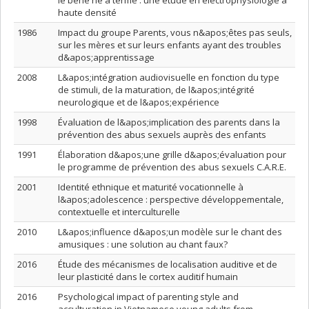
le béné né à terme : une étude en électrophysiologie à
haute densité
1986
Impact du groupe Parents, vous n&apos;êtes pas seuls,
sur les mères et sur leurs enfants ayant des troubles
d&apos;apprentissage
2008
L&apos;intégration audiovisuelle en fonction du type
de stimuli, de la maturation, de l&apos;intégrité
neurologique et de l&apos;expérience
1998
Évaluation de l&apos;implication des parents dans la
prévention des abus sexuels auprès des enfants
1991
Élaboration d&apos;une grille d&apos;évaluation pour
le programme de prévention des abus sexuels C.A.R.E.
2001
Identité ethnique et maturité vocationnelle à
l&apos;adolescence : perspective développementale,
contextuelle et interculturelle
2010
L&apos;influence d&apos;un modèle sur le chant des
amusiques : une solution au chant faux?
2016
Étude des mécanismes de localisation auditive et de
leur plasticité dans le cortex auditif humain
2016
Psychological impact of parenting style and