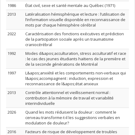
1986
État civil, sexe et santé mentale au Québec (1971)
2013
Latéralisation hémisphérique et lecture : l’utilisation de
l’information visuelle disponible en reconnaissance de
mots par chaque hémisphère cérébral
2022
Caractérisation des fonctions exécutives et prédiction
de la participation sociale après un traumatisme
craniocérébral
1992
Modes d&apos;acculturation, stress acculturatif et race
: le cas des jeunes étudiants haïtiens de la première et
de la seconde générations de Montréal
1997
L&apos;anxiété et les comportements non-verbaux qui
l&apos;accompagnent : induction, expression et
reconnaissance de l&apos;état anxieux
2013
Contrôle attentionnel et vieillissement normal :
contribution à la mémoire de travail et variabilité
interindividuelle
2026
Quand les mots réduisent la douleur : comment le
cerveau transforme-t-il les suggestions verbales en
modulation de douleur?
2016
Facteurs de risque de développement de troubles