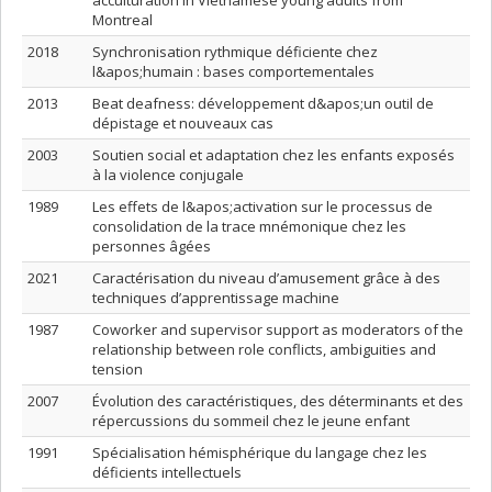
acculturation in Vietnamese young adults from
Montreal
2018
Synchronisation rythmique déficiente chez
l&apos;humain : bases comportementales
2013
Beat deafness: développement d&apos;un outil de
dépistage et nouveaux cas
2003
Soutien social et adaptation chez les enfants exposés
à la violence conjugale
1989
Les effets de l&apos;activation sur le processus de
consolidation de la trace mnémonique chez les
personnes âgées
2021
Caractérisation du niveau d’amusement grâce à des
techniques d’apprentissage machine
1987
Coworker and supervisor support as moderators of the
relationship between role conflicts, ambiguities and
tension
2007
Évolution des caractéristiques, des déterminants et des
répercussions du sommeil chez le jeune enfant
1991
Spécialisation hémisphérique du langage chez les
déficients intellectuels