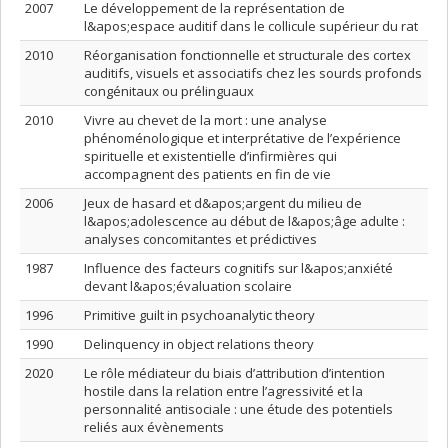
2007
Le développement de la représentation de
l&apos;espace auditif dans le collicule supérieur du rat
2010
Réorganisation fonctionnelle et structurale des cortex
auditifs, visuels et associatifs chez les sourds profonds
congénitaux ou prélinguaux
2010
Vivre au chevet de la mort : une analyse
phénoménologique et interprétative de l’expérience
spirituelle et existentielle d’infirmières qui
accompagnent des patients en fin de vie
2006
Jeux de hasard et d&apos;argent du milieu de
l&apos;adolescence au début de l&apos;âge adulte :
analyses concomitantes et prédictives
1987
Influence des facteurs cognitifs sur l&apos;anxiété
devant l&apos;évaluation scolaire
1996
Primitive guilt in psychoanalytic theory
1990
Delinquency in object relations theory
2020
Le rôle médiateur du biais d’attribution d’intention
hostile dans la relation entre l’agressivité et la
personnalité antisociale : une étude des potentiels
reliés aux évènements