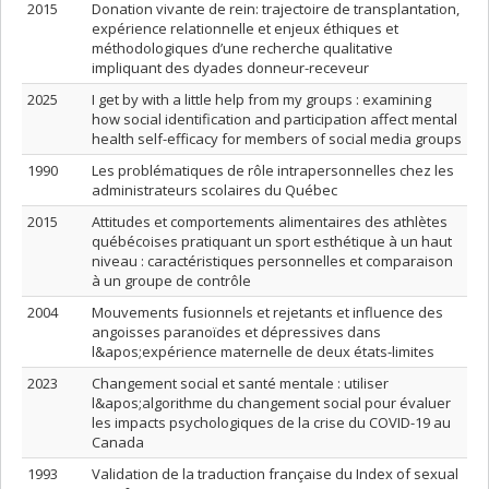
2015
Donation vivante de rein: trajectoire de transplantation,
expérience relationnelle et enjeux éthiques et
méthodologiques d’une recherche qualitative
impliquant des dyades donneur-receveur
2025
I get by with a little help from my groups : examining
how social identification and participation affect mental
health self-efficacy for members of social media groups
1990
Les problématiques de rôle intrapersonnelles chez les
administrateurs scolaires du Québec
2015
Attitudes et comportements alimentaires des athlètes
québécoises pratiquant un sport esthétique à un haut
niveau : caractéristiques personnelles et comparaison
à un groupe de contrôle
2004
Mouvements fusionnels et rejetants et influence des
angoisses paranoïdes et dépressives dans
l&apos;expérience maternelle de deux états-limites
2023
Changement social et santé mentale : utiliser
l&apos;algorithme du changement social pour évaluer
les impacts psychologiques de la crise du COVID-19 au
Canada
1993
Validation de la traduction française du Index of sexual