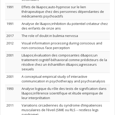
1991
Effets de l&apos;auto-hypnose sur le lien
thérapeutique chez des personnes dépendantes de
médicaments psychoactifs
1991
Analyse de l&apos;inhibition du potentiel créateur chez
des enfants de onze ans
2017
The role of doubt in bulimia nervosa
2012
Visual information processing during conscious and
non-conscious face perception
2001
L&apos;évaluation des composantes d&apos;un
traitement cognitif-béhavioral comme prédicteurs de la
récidive chez un échantillon d&apos;agresseurs
sexuels
2001
A conceptual empirical study of interactive
communication in psychotherapy and psychoanalysis
1993
Analyse logique du rôle des tests de signification dans
l&apos;inférence scientifique et étude empirique de
leur interprétation
2011
Variations circadiennes du syndrome d’impatiences
musculaires de l’éveil (SIME ou RLS – restless legs
syndrome)