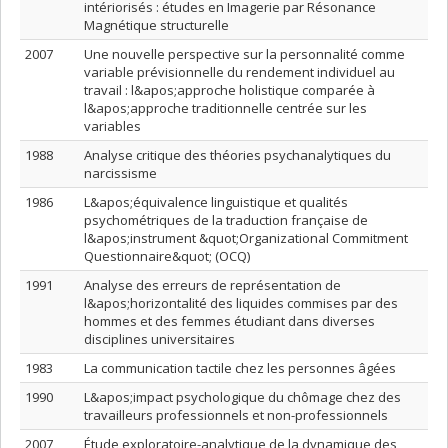
intériorisés : études en Imagerie par Résonance
Magnétique structurelle
2007
Une nouvelle perspective sur la personnalité comme
variable prévisionnelle du rendement individuel au
travail : l&apos;approche holistique comparée à
l&apos;approche traditionnelle centrée sur les
variables
1988
Analyse critique des théories psychanalytiques du
narcissisme
1986
L&apos;équivalence linguistique et qualités
psychométriques de la traduction française de
l&apos;instrument &quot;Organizational Commitment
Questionnaire&quot; (OCQ)
1991
Analyse des erreurs de représentation de
l&apos;horizontalité des liquides commises par des
hommes et des femmes étudiant dans diverses
disciplines universitaires
1983
La communication tactile chez les personnes âgées
1990
L&apos;impact psychologique du chômage chez des
travailleurs professionnels et non-professionnels
2007
Étude exploratoire-analytique de la dynamique des