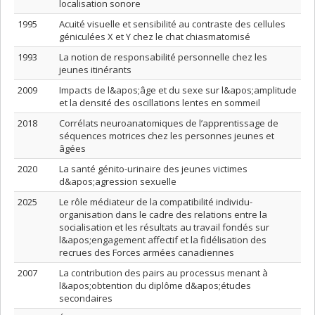
localisation sonore
1995
Acuité visuelle et sensibilité au contraste des cellules
géniculées X et Y chez le chat chiasmatomisé
1993
La notion de responsabilité personnelle chez les
jeunes itinérants
2009
Impacts de l&apos;âge et du sexe sur l&apos;amplitude
et la densité des oscillations lentes en sommeil
2018
Corrélats neuroanatomiques de l’apprentissage de
séquences motrices chez les personnes jeunes et
âgées
2020
La santé génito-urinaire des jeunes victimes
d&apos;agression sexuelle
2025
Le rôle médiateur de la compatibilité individu-
organisation dans le cadre des relations entre la
socialisation et les résultats au travail fondés sur
l&apos;engagement affectif et la fidélisation des
recrues des Forces armées canadiennes
2007
La contribution des pairs au processus menant à
l&apos;obtention du diplôme d&apos;études
secondaires