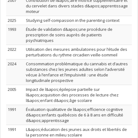
2007
Contribution de l&apos;aire motrice supplémentaire et
du cervelet dans divers stades d&apos;apprentissage
moteur
2025
Studying self-compassion in the parenting context
1993
Étude de validation d&apos;une procédure de
prescription de soins auprès de patients
psychiatriques
2022
Utilisation des mesures ambulatoires pour l’étude des
perturbations du rythme circadien veille-sommeil
2024
Consommation problématique du cannabis et d’autres
substances chez les jeunes adultes selon l’adversité
vécue à l’enfance et l’impulsivité : une étude
longitudinale prospective
2005
Impact de l&apos;épilepsie partielle sur
l&apos;acquisition des processes de lecture chez
l&apos;enfant d&apos;âge scolaire
1991
Évaluation qualitative de l&apos;efficience cognitive
d&apos;enfants québécois de 6 à 8 ans en difficulté
d&apos;apprentissage
1991
L&apos;éducation des jeunes aux droits et libertés de
la personne en milieu scolaire