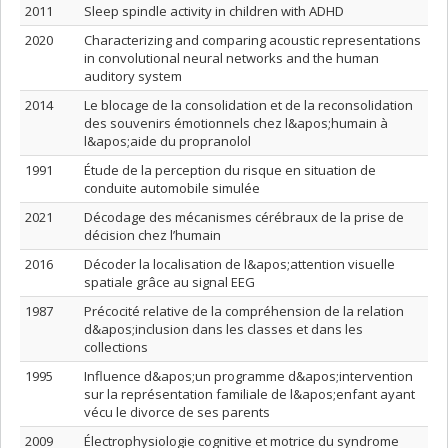
2011
Sleep spindle activity in children with ADHD
2020
Characterizing and comparing acoustic representations
in convolutional neural networks and the human
auditory system
2014
Le blocage de la consolidation et de la reconsolidation
des souvenirs émotionnels chez l&apos;humain à
l&apos;aide du propranolol
1991
Étude de la perception du risque en situation de
conduite automobile simulée
2021
Décodage des mécanismes cérébraux de la prise de
décision chez l’humain
2016
Décoder la localisation de l&apos;attention visuelle
spatiale grâce au signal EEG
1987
Précocité relative de la compréhension de la relation
d&apos;inclusion dans les classes et dans les
collections
1995
Influence d&apos;un programme d&apos;intervention
sur la représentation familiale de l&apos;enfant ayant
vécu le divorce de ses parents
2009
Électrophysiologie cognitive et motrice du syndrome