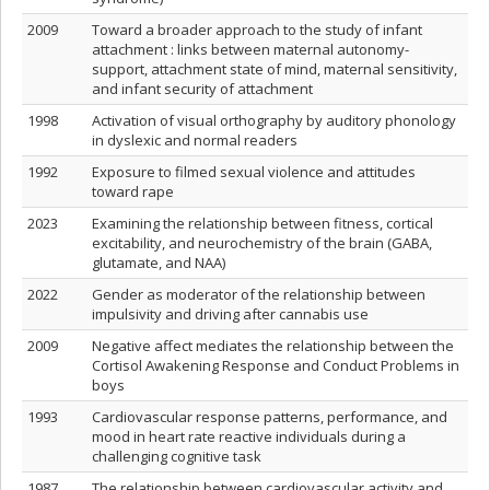
2009
Toward a broader approach to the study of infant
attachment : links between maternal autonomy-
support, attachment state of mind, maternal sensitivity,
and infant security of attachment
1998
Activation of visual orthography by auditory phonology
in dyslexic and normal readers
1992
Exposure to filmed sexual violence and attitudes
toward rape
2023
Examining the relationship between fitness, cortical
excitability, and neurochemistry of the brain (GABA,
glutamate, and NAA)
2022
Gender as moderator of the relationship between
impulsivity and driving after cannabis use
2009
Negative affect mediates the relationship between the
Cortisol Awakening Response and Conduct Problems in
boys
1993
Cardiovascular response patterns, performance, and
mood in heart rate reactive individuals during a
challenging cognitive task
1987
The relationship between cardiovascular activity and