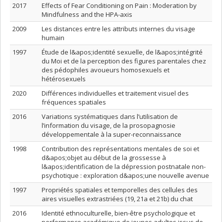
2017
Effects of Fear Conditioning on Pain : Moderation by
Mindfulness and the HPA-axis
2009
Les distances entre les attributs internes du visage
humain
1997
Étude de l&apos;identité sexuelle, de l&apos;intégrité
du Moi et de la perception des figures parentales chez
des pédophiles avoueurs homosexuels et
hétérosexuels
2020
Différences individuelles et traitement visuel des
fréquences spatiales
2016
Variations systématiques dans l’utilisation de
l’information du visage, de la prosopagnosie
développementale à la super-reconnaissance
1998
Contribution des représentations mentales de soi et
d&apos;objet au début de la grossesse à
l&apos;identification de la dépression postnatale non-
psychotique : exploration d&apos;une nouvelle avenue
1997
Propriétés spatiales et temporelles des cellules des
aires visuelles extrastriées (19, 21a et 21b) du chat
2016
Identité ethnoculturelle, bien-être psychologique et