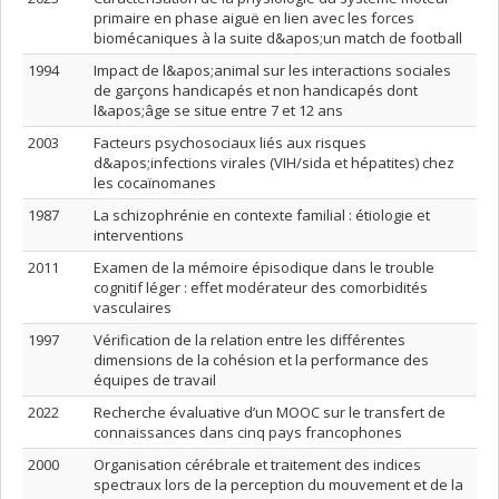
primaire en phase aiguë en lien avec les forces
biomécaniques à la suite d&apos;un match de football
1994
Impact de l&apos;animal sur les interactions sociales
de garçons handicapés et non handicapés dont
l&apos;âge se situe entre 7 et 12 ans
2003
Facteurs psychosociaux liés aux risques
d&apos;infections virales (VIH/sida et hépatites) chez
les cocaïnomanes
1987
La schizophrénie en contexte familial : étiologie et
interventions
2011
Examen de la mémoire épisodique dans le trouble
cognitif léger : effet modérateur des comorbidités
vasculaires
1997
Vérification de la relation entre les différentes
dimensions de la cohésion et la performance des
équipes de travail
2022
Recherche évaluative d’un MOOC sur le transfert de
connaissances dans cinq pays francophones
2000
Organisation cérébrale et traitement des indices
spectraux lors de la perception du mouvement et de la