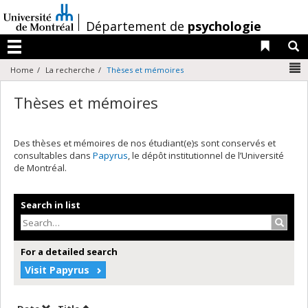
Passer
au
/
Département de
psychologie
contenu
Liens 
R
Menu
N
Home
La recherche
Thèses et mémoires
Thèses et mémoires
Des thèses et mémoires de nos étudiant(e)s sont conservés et
consultables dans
Papyrus
, le dépôt institutionnel de l’Université
de Montréal.
Search in list
Search
For a detailed search
Visit Papyrus