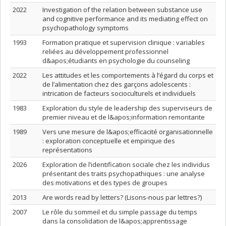
2022
Investigation of the relation between substance use
and cognitive performance and its mediating effect on
psychopathology symptoms
1993
Formation pratique et supervision clinique : variables
reliées au développement professionnel
d&apos;étudiants en psychologie du counseling
2022
Les attitudes et les comportements à l’égard du corps et
de l’alimentation chez des garçons adolescents :
intrication de facteurs socioculturels et individuels
1983
Exploration du style de leadership des superviseurs de
premier niveau et de l&apos;information remontante
1989
Vers une mesure de l&apos;efficacité organisationnelle
: exploration conceptuelle et empirique des
représentations
2026
Exploration de l’identification sociale chez les individus
présentant des traits psychopathiques : une analyse
des motivations et des types de groupes
2013
Are words read by letters? (Lisons-nous par lettres?)
2007
Le rôle du sommeil et du simple passage du temps
dans la consolidation de l&apos;apprentissage