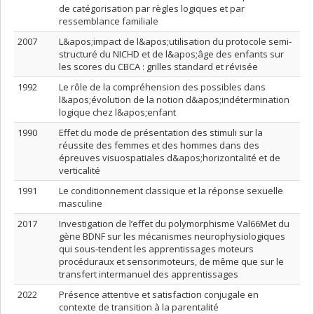
de catégorisation par règles logiques et par
ressemblance familiale
2007
L&apos;impact de l&apos;utilisation du protocole semi-
structuré du NICHD et de l&apos;âge des enfants sur
les scores du CBCA : grilles standard et révisée
1992
Le rôle de la compréhension des possibles dans
l&apos;évolution de la notion d&apos;indétermination
logique chez l&apos;enfant
1990
Effet du mode de présentation des stimuli sur la
réussite des femmes et des hommes dans des
épreuves visuospatiales d&apos;horizontalité et de
verticalité
1991
Le conditionnement classique et la réponse sexuelle
masculine
2017
Investigation de l’effet du polymorphisme Val66Met du
gène BDNF sur les mécanismes neurophysiologiques
qui sous-tendent les apprentissages moteurs
procéduraux et sensorimoteurs, de même que sur le
transfert intermanuel des apprentissages
2022
Présence attentive et satisfaction conjugale en
contexte de transition à la parentalité