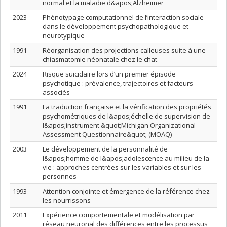
normal et la maladie d&apos;Alzheimer
2023
Phénotypage computationnel de l’interaction sociale
dans le développement psychopathologique et
neurotypique
1991
Réorganisation des projections calleuses suite à une
chiasmatomie néonatale chez le chat
2024
Risque suicidaire lors d’un premier épisode
psychotique : prévalence, trajectoires et facteurs
associés
1991
La traduction française et la vérification des propriétés
psychométriques de l&apos;échelle de supervision de
l&apos;instrument &quot;Michigan Organizational
Assessment Questionnaire&quot; (MOAQ)
2003
Le développement de la personnalité de
l&apos;homme de l&apos;adolescence au milieu de la
vie : approches centrées sur les variables et sur les
personnes
1993
Attention conjointe et émergence de la référence chez
les nourrissons
2011
Expérience comportementale et modélisation par
réseau neuronal des différences entre les processus