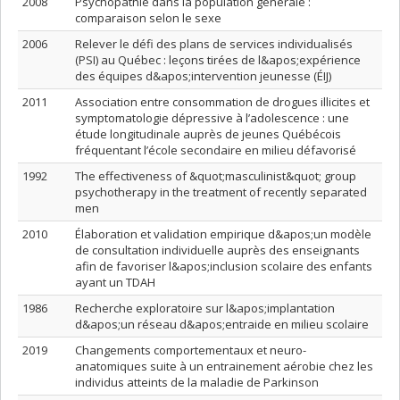
2008
Psychopathie dans la population générale :
comparaison selon le sexe
2006
Relever le défi des plans de services individualisés
(PSI) au Québec : leçons tirées de l&apos;expérience
des équipes d&apos;intervention jeunesse (ÉIJ)
2011
Association entre consommation de drogues illicites et
symptomatologie dépressive à l’adolescence : une
étude longitudinale auprès de jeunes Québécois
fréquentant l’école secondaire en milieu défavorisé
1992
The effectiveness of &quot;masculinist&quot; group
psychotherapy in the treatment of recently separated
men
2010
Élaboration et validation empirique d&apos;un modèle
de consultation individuelle auprès des enseignants
afin de favoriser l&apos;inclusion scolaire des enfants
ayant un TDAH
1986
Recherche exploratoire sur l&apos;implantation
d&apos;un réseau d&apos;entraide en milieu scolaire
2019
Changements comportementaux et neuro-
anatomiques suite à un entrainement aérobie chez les
individus atteints de la maladie de Parkinson