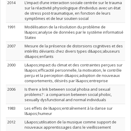
2014
L’impact d’une interaction sociale centrée sur le trauma
sur la réactivité physiologique d’individus avec un état
de stress post-traumatique, en fonction de leurs
symptômes et de leur soutien social
1991
Modélisation de la résolution du problème de
l&apos;analyse de données par le système informatisé
Statex
2007
Mesure de la présence de distorsions cognitives et des
intérêts déviants chez divers types d&apos;abuseurs
d&apos;enfants
2000
L&apos;impact du climat et des contraintes perçues sur
l&apos;efficacité personnelle, la motivation, le contrôle
perçu et la perception d&apos;adoption de nouveaux
comportements, désirés par l&apos;entreprise
2006
Is there a link between social phobia and sexual
problems? : a comparison between social phobic,
sexually dysfunctional and normal individuals
1983
Les effets de l&apos;entraînement à la danse sur
l&apos;humeur
2012
L&apos;utilisation de la musique comme support de
nouveaux apprentissages dans le vieillissement