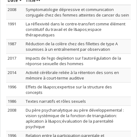
Sort by date in descending order
Sort by title in descending order
Date
Title
2008
Symptomatologie dépressive et communication
conjugale chez des femmes atteintes de cancer du sein
1991
La réflexivité dans le contre-transfert comme élément
constitutif du travail et de l&apos;espace
thérapeutiques
1987
Réduction de la colère chez des fillettes de type A
soumises à un entraînement par observation
2017
Impacts de l’ego depletion sur l’autorégulation de la
réponse sexuelle des hommes
2014
Activité cérébrale reliée à la rétention des sons en
mémoire à court-terme auditive
1996
Effets de l&apos;expertise sur la structure des
concepts
1986
Textes narratifs et rôles sexuels
2008
Du père psychanalytique au père développemental :
vision systémique de la fonction de triangulation:
aplication à l&apos;évaluation de la parentalité
psychique
1996
Relation entre la participation parentale et