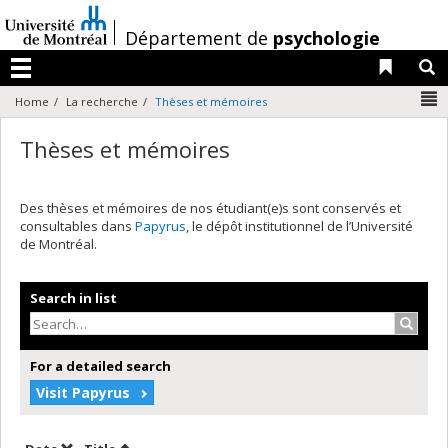
Passer
au
/
Département de
psychologie
contenu
Liens 
R
Menu
N
Home
La recherche
Thèses et mémoires
Thèses et mémoires
Des thèses et mémoires de nos étudiant(e)s sont conservés et
consultables dans
Papyrus
, le dépôt institutionnel de l’Université
de Montréal.
Search in list
Search
For a detailed search
Visit Papyrus