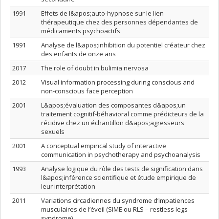
1991
Effets de l&apos;auto-hypnose sur le lien
thérapeutique chez des personnes dépendantes de
médicaments psychoactifs
1991
Analyse de l&apos;inhibition du potentiel créateur chez
des enfants de onze ans
2017
The role of doubt in bulimia nervosa
2012
Visual information processing during conscious and
non-conscious face perception
2001
L&apos;évaluation des composantes d&apos;un
traitement cognitif-béhavioral comme prédicteurs de la
récidive chez un échantillon d&apos;agresseurs
sexuels
2001
A conceptual empirical study of interactive
communication in psychotherapy and psychoanalysis
1993
Analyse logique du rôle des tests de signification dans
l&apos;inférence scientifique et étude empirique de
leur interprétation
2011
Variations circadiennes du syndrome d’impatiences
musculaires de l’éveil (SIME ou RLS – restless legs
syndrome)