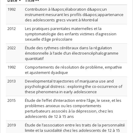
Sort by date in descending order
Sort by title in descending order
Date
Title
1992
Contribution à l&apos;élaboration d&apos;un
instrument mesurant les profils d&apos;appartenance
des adolescents grecs vivant à Montréal
2012
Les pratiques parentales maternelles et la
symptomatologie des enfants victimes d’agression
sexuelle d’âge préscolaire
2022
Étude des rythmes cérébraux dans la régulation
émotionnelle à l’aide d’un électroencéphalogramme
quantitatif
1992
Comportements de résolution de problème, empathie
et ajustement dyadique
2013
Developmental trajectories of marijuana use and
psychological distress : exploring the co-occurrence of
these phenomena in early adolescence
2015
Étude de l’effet d’interaction entre l’âge, le sexe, et les
problèmes anxieux ou les comportements
perturbateurs associés à la dépression, chez les
adolescents de 12 à 15 ans
2019
Étude de l’association entre les traits de la personnalité
limite et la suicidalité chez les adolescents de 12 à 15