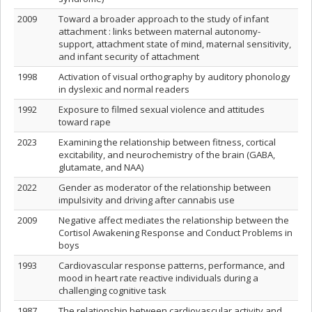
2009
Toward a broader approach to the study of infant
attachment : links between maternal autonomy-
support, attachment state of mind, maternal sensitivity,
and infant security of attachment
1998
Activation of visual orthography by auditory phonology
in dyslexic and normal readers
1992
Exposure to filmed sexual violence and attitudes
toward rape
2023
Examining the relationship between fitness, cortical
excitability, and neurochemistry of the brain (GABA,
glutamate, and NAA)
2022
Gender as moderator of the relationship between
impulsivity and driving after cannabis use
2009
Negative affect mediates the relationship between the
Cortisol Awakening Response and Conduct Problems in
boys
1993
Cardiovascular response patterns, performance, and
mood in heart rate reactive individuals during a
challenging cognitive task
1987
The relationship between cardiovascular activity and