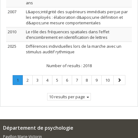
ans
2007
L&apos;intégrité des supérieurs immédiats perçue par
les employés : élaboration d&apos;une définition et
d&apos;une mesure comportementales
2010
Le rôle des fréquences spatiales dans l’effet
d’encombrement en identification de lettres
2025
Différences individuelles lors de la marche avec un
stimulus auditif rythmique
Number of results :
2018
Page
.
Page
Page
Page
Page
Page
Page
Page
Page
Page
Next
1
2
3
4
5
6
7
8
9
10
Current
page
page.
10 results per page
Département de psychologie
Pavillon Marie-Victorin