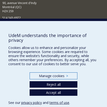
90, avenue Vincent d'Indy
Montréal (QC)
H2V 2S9
514 343-6972
Nouvelles et événements
Comment soutenir le Département?
UdeM understands the importance of
privacy
BESOIN D'AIDE?
Cookies allow us to enhance and personalize your
Plan du site
browsing experience. Some cookies are required to
Signaler une erreur
ensure the website’s functionality and security, while
others remember your preferences. By accepting all, you
Accessibilité
consent to our use of cookies to better serve you.
FACULTÉ DES ARTS ET DES SCIENCES
Manage cookies
>
Nos départements et écoles
Reject all
Nos centres d'études
Nos programmes et cours
Accept all
See our
privacy policy
and
terms of use
.