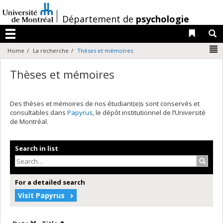
Passer
au
/
Département de
psychologie
contenu
Liens 
R
Menu
N
Home
La recherche
Thèses et mémoires
Thèses et mémoires
Des thèses et mémoires de nos étudiant(e)s sont conservés et
consultables dans
Papyrus
, le dépôt institutionnel de l’Université
de Montréal.
Search in list
Search
For a detailed search
Visit Papyrus