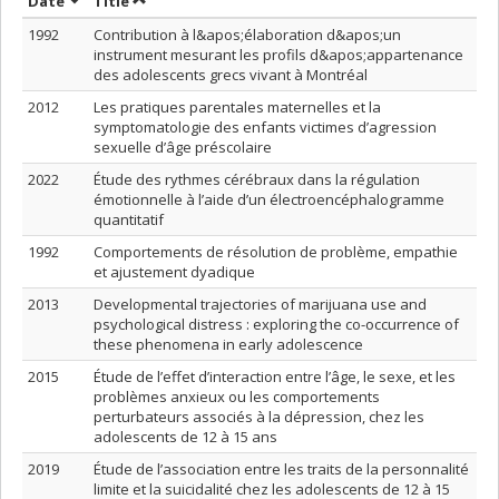
Sort by date in descending order
Sort by title in descending order
Date
Title
1992
Contribution à l&apos;élaboration d&apos;un
instrument mesurant les profils d&apos;appartenance
des adolescents grecs vivant à Montréal
2012
Les pratiques parentales maternelles et la
symptomatologie des enfants victimes d’agression
sexuelle d’âge préscolaire
2022
Étude des rythmes cérébraux dans la régulation
émotionnelle à l’aide d’un électroencéphalogramme
quantitatif
1992
Comportements de résolution de problème, empathie
et ajustement dyadique
2013
Developmental trajectories of marijuana use and
psychological distress : exploring the co-occurrence of
these phenomena in early adolescence
2015
Étude de l’effet d’interaction entre l’âge, le sexe, et les
problèmes anxieux ou les comportements
perturbateurs associés à la dépression, chez les
adolescents de 12 à 15 ans
2019
Étude de l’association entre les traits de la personnalité
limite et la suicidalité chez les adolescents de 12 à 15