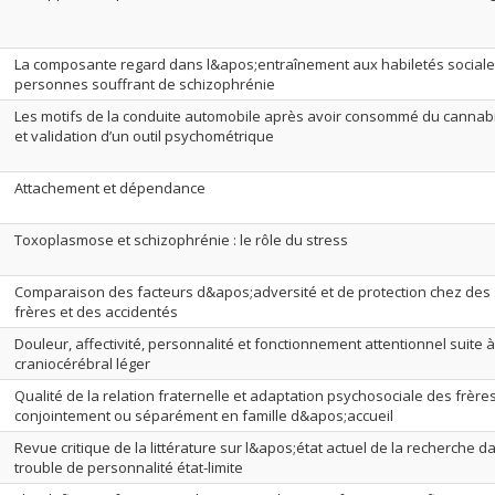
La composante regard dans l&apos;entraînement aux habiletés social
personnes souffrant de schizophrénie
Les motifs de la conduite automobile après avoir consommé du cannabi
et validation d’un outil psychométrique
Attachement et dépendance
Toxoplasmose et schizophrénie : le rôle du stress
Comparaison des facteurs d&apos;adversité et de protection chez des s
frères et des accidentés
Douleur, affectivité, personnalité et fonctionnement attentionnel suite
craniocérébral léger
Qualité de la relation fraternelle et adaptation psychosociale des frère
conjointement ou séparément en famille d&apos;accueil
Revue critique de la littérature sur l&apos;état actuel de la recherche 
trouble de personnalité état-limite