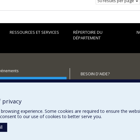
50 results per page
RESSOURCES ET SERVICES
RÉPERTOIRE DU
N
DÉPARTEMENT
événements
BESOIN D'AIDE?
utenir le Département?
Plan du site
Signaler une erreur
Accessibilité
 privacy
browsing experience. Some cookies are required to ensure the website’
consent to our use of cookies to better serve you.
ll