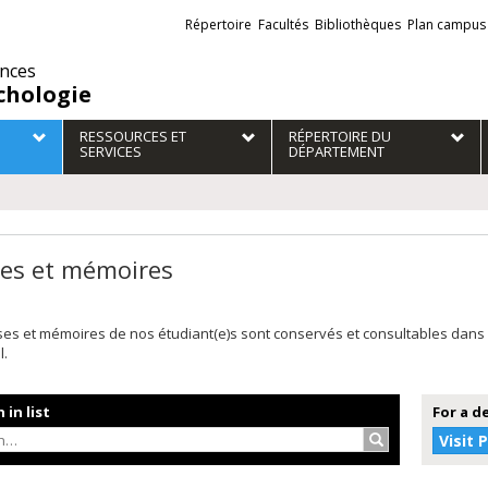
Liens
Répertoire
Facultés
Bibliothèques
Plan campus
externes
ences
chologie
RESSOURCES ET
RÉPERTOIRE DU
SERVICES
DÉPARTEMENT
es et mémoires
ses et mémoires de nos étudiant(e)s sont conservés et consultables dans
l.
 in list
For a d
Search…
Visit 