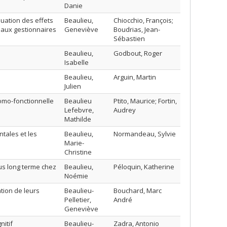
Danie
uation des effets
Beaulieu,
Chiocchio, François;
 aux gestionnaires
Geneviève
Boudrias, Jean-
Sébastien
Beaulieu,
Godbout, Roger
Isabelle
Beaulieu,
Arguin, Martin
Julien
tomo-fonctionnelle
Beaulieu
Ptito, Maurice; Fortin,
Lefebvre,
Audrey
Mathilde
ntales et les
Beaulieu,
Normandeau, Sylvie
Marie-
Christine
lus long terme chez
Beaulieu,
Péloquin, Katherine
Noémie
tion de leurs
Beaulieu-
Bouchard, Marc
Pelletier,
André
Geneviève
nitif
Beaulieu-
Zadra, Antonio