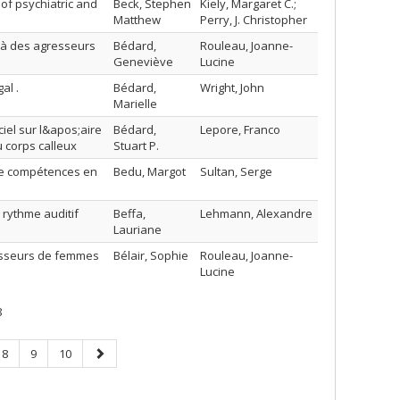
 of psychiatric and
Beck, Stephen
Kiely, Margaret C.;
Matthew
Perry, J. Christopher
 à des agresseurs
Bédard,
Rouleau, Joanne-
Geneviève
Lucine
al .
Bédard,
Wright, John
Marielle
iel sur l&apos;aire
Bédard,
Lepore, Franco
u corps calleux
Stuart P.
 de compétences en
Bedu, Margot
Sultan, Serge
 rythme auditif
Beffa,
Lehmann, Alexandre
Lauriane
gresseurs de femmes
Bélair, Sophie
Rouleau, Joanne-
Lucine
8
Page
Page
Page
Next
8
9
10
page