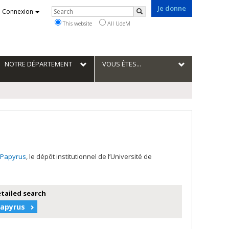
Je donne
Rechercher
Connexion
Search
This website
All UdeM
NOTRE DÉPARTEMENT
VOUS ÊTES...
Papyrus
, le dépôt institutionnel de l’Université de
etailed search
Papyrus