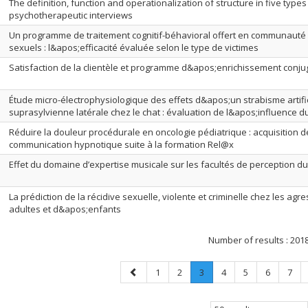
The definition, function and operationalization of structure in five types
psychotherapeutic interviews
Un programme de traitement cognitif-béhavioral offert en communauté
sexuels : l&apos;efficacité évaluée selon le type de victimes
Satisfaction de la clientèle et programme d&apos;enrichissement conjug
Étude micro-électrophysiologique des effets d&apos;un strabisme artific
suprasylvienne latérale chez le chat : évaluation de l&apos;influence d
Réduire la douleur procédurale en oncologie pédiatrique : acquisition
communication hypnotique suite à la formation Rel@x
Effet du domaine d’expertise musicale sur les facultés de perception du
La prédiction de la récidive sexuelle, violente et criminelle chez les a
adultes et d&apos;enfants
Number of results :
201
Previous
Page
Page
Page
.
Page
Page
Page
Page
1
2
3
4
5
6
7
page
Current
page.