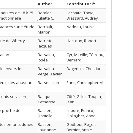
Sort by author in ascending order
by contributor in a
Author
Contributor
adultes de 18 à 25
Barolet,
Lecomte, Tania;
émotionnelle
Juliette C.
Brassard, Audrey
stances : une étude
Barrault,
Nadeau, Louise
Marion
orie de Wherry
Barrette,
Haccoun, Robert
Jacques
lation
Barsalou,
Cyr, Mireille; Tétreau,
Josée
Bernard
le envers les
Barsalou
Dagenais, Christian
Verge, Xavier
ueux, des abuseurs
Barsetti, Ian
Earls, Christopher M.
ents suivis en
Basque,
Côté, Gilles; Toupin,
Catherine
Jean
e proche de
Bastien,
Lepore, Franco;
Danielle
Gallagher, Anne
 des enfants doués
Bastien,
Godbout, Roger;
Laurianne
Bernier, Annie