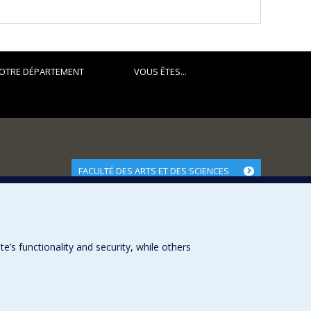
OTRE DÉPARTEMENT
VOUS ÊTES...
FACULTÉ DES ARTS ET DES SCIENCES
Nos départements et écoles
Nos centres d'études
Nos programmes et cours
s functionality and security, while others