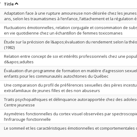
ort by date in ascending order
Sort by title in ascending order
Title
Adaptation face à une rupture amoureuse non-désirée chez les jeunes 
ans, selon les traumatismes à l’enfance, l’attachement et la régulation 
Fluctuations émotionnelles, relation conjugale et consommation de sub
en vie quotidienne chez un échantillon de femmes toxicomanes
Étude sur la précision de l&apos;évaluation du rendement selon la thé
(1982)
Relation entre concept de soi et intérêts professionnels chez une popu
d&apos;adultes
Évaluation d’un programme de formation en matière d’agression sexuel
enfants pour les communautés autochtones du Québec
Une comparaison du profil de préférences sexuelles des pères incest
extrafamiliaux de jeunes filles et des non abuseurs
Traits psychopathiques et délinquance autorapportée chez des adolesc
Centre jeunesse
Asymétries fonctionnelles du cortex visuel observées par spectroscopi
l’infrarouge fonctionnelle
Le sommeil et les caractéristiques émotionnelles et comportementales