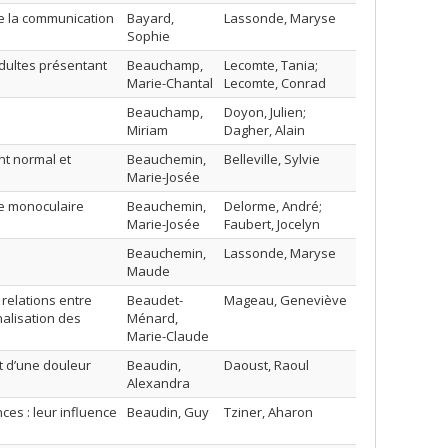
de la communication
Bayard,
Lassonde, Maryse
Sophie
dultes présentant
Beauchamp,
Lecomte, Tania;
Marie-Chantal
Lecomte, Conrad
Beauchamp,
Doyon, Julien;
Miriam
Dagher, Alain
nt normal et
Beauchemin,
Belleville, Sylvie
Marie-Josée
ue monoculaire
Beauchemin,
Delorme, André;
Marie-Josée
Faubert, Jocelyn
Beauchemin,
Lassonde, Maryse
Maude
 relations entre
Beaudet-
Mageau, Geneviève
nalisation des
Ménard,
Marie-Claude
t d’une douleur
Beaudin,
Daoust, Raoul
Alexandra
ces : leur influence
Beaudin, Guy
Tziner, Aharon