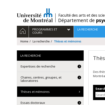
Passer
au
contenu
/
Faculté des arts et des sci
Département de
psy
Navigation
HOME
PROGRAMMES ET
LA RECHERCHE
principale
COURS
Home
La recherche
Thèses et mémoires
LA RECHERCHE
Thès
Expertises de recherche
Des thè
Montréa
Chaires, centres, groupes, et
laboratoires
Search
Thèses et mémoires
Essais doctoraux