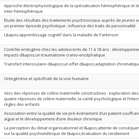
Approche électrophysiologique de la spécialisation hémisphérique et 
inter-hémisphérique
Étude des résultats des traitements psychosociaux auprès de jeunes a
un premier épisode psychotique : influence des traits de personnalité
L&apos;apprentissage cognitif dans la maladie de Parkinson
Contrôle endogène chez les adolescents de 11 à 18 ans : développeme
impacts d&apos;un traumatisme cranio-encéphalique
Transfert interoculaire d&apos;un effet d&apos;adaptation chromatiq
Ontogénèse et spécificité de la voix humaine
Vers des réponses de colère maternelle constructives : exploration des
quatre réponses de colère maternelle, la santé psychologique et l’inter
règles des enfants
Association entre la qualité de vie pré-évènement d’un patient souffran
aiguë et le développement d’une douleur chronique
La perception du climat organisationnel et l&apos;attente de conséquen
sur la qualité psychométrique de l&apos;évaluation du rendement