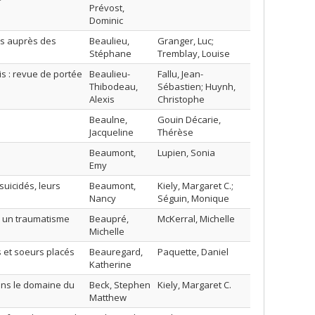
Prévost,
Dominic
es auprès des
Beaulieu,
Granger, Luc;
Stéphane
Tremblay, Louise
s : revue de portée
Beaulieu-
Fallu, Jean-
Thibodeau,
Sébastien; Huynh,
Alexis
Christophe
Beaulne,
Gouin Décarie,
Jacqueline
Thérèse
Beaumont,
Lupien, Sonia
Emy
uicidés, leurs
Beaumont,
Kiely, Margaret C.;
Nancy
Séguin, Monique
 à un traumatisme
Beaupré,
McKerral, Michelle
Michelle
s et soeurs placés
Beauregard,
Paquette, Daniel
Katherine
dans le domaine du
Beck, Stephen
Kiely, Margaret C.
Matthew