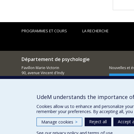
PROGRAMMES ET COURS
LA RECHERCHE
Département de psychologie
Pavillon Marie-Victorin
Nouvelles et 
90, avenue Vincent d'Indy
Montréal (QC)
Comment so
H2V 2S9
514 343-6972
UdeM understands the importance of
Cookies allow us to enhance and personalize your 
remember your preferences. By accepting all, you 
Reject all
Accept a
Manage cookies
>
See our
privacy policy
and
terms of use
.