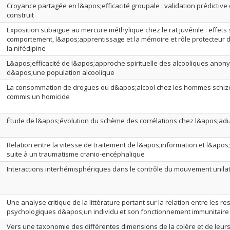
Croyance partagée en l&apos;efficacité groupale : validation prédictive 
construit
Exposition subaiguë au mercure méthylique chez le rat juvénile : effets 
comportement, l&apos;apprentissage et la mémoire et rôle protecteur d
la nifédipine
L&apos;efficacité de l&apos;approche spirituelle des alcooliques ano
d&apos;une population alcoolique
La consommation de drogues ou d&apos;alcool chez les hommes schi
commis un homicide
Étude de l&apos;évolution du schème des corrélations chez l&apos;adu
Relation entre la vitesse de traitement de l&apos;information et l&apo
suite à un traumatisme cranio-encéphalique
Interactions interhémisphériques dans le contrôle du mouvement unilat
Une analyse critique de la littérature portant sur la relation entre les r
psychologiques d&apos;un individu et son fonctionnement immunitaire
Vers une taxonomie des différentes dimensions de la colère et de leu