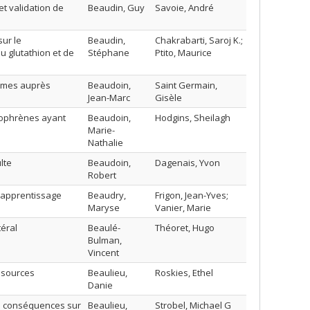
et validation de
Beaudin, Guy
Savoie, André
sur le
Beaudin,
Chakrabarti, Saroj K.;
u glutathion et de
Stéphane
Ptito, Maurice
nymes auprès
Beaudoin,
Saint Germain,
Jean-Marc
Gisèle
zophrènes ayant
Beaudoin,
Hodgins, Sheilagh
Marie-
Nathalie
lte
Beaudoin,
Dagenais, Yvon
Robert
s;apprentissage
Beaudry,
Frigon, Jean-Yves;
Maryse
Vanier, Marie
éral
Beaulé-
Théoret, Hugo
Bulman,
Vincent
essources
Beaulieu,
Roskies, Ethel
Danie
rs conséquences sur
Beaulieu,
Strobel, Michael G