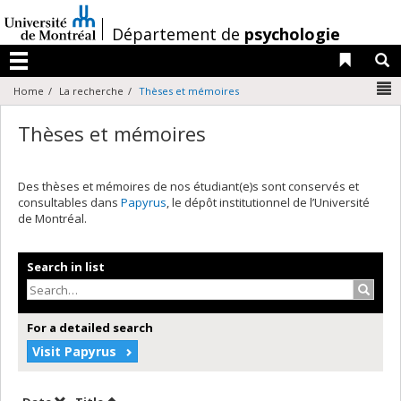
Passer
au
/
Département de
psychologie
contenu
Liens 
R
Menu
N
Home
La recherche
Thèses et mémoires
Thèses et mémoires
Des thèses et mémoires de nos étudiant(e)s sont conservés et
consultables dans
Papyrus
, le dépôt institutionnel de l’Université
de Montréal.
Search in list
Search
For a detailed search
Visit Papyrus