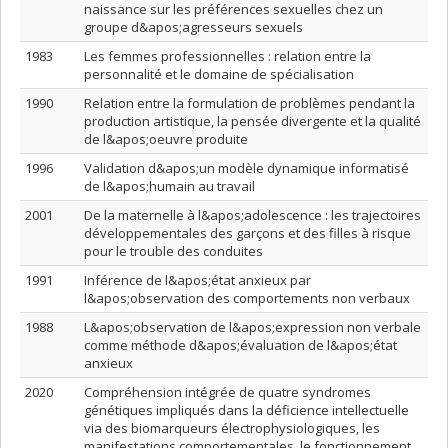
naissance sur les préférences sexuelles chez un
groupe d&apos;agresseurs sexuels
1983
Les femmes professionnelles : relation entre la
personnalité et le domaine de spécialisation
1990
Relation entre la formulation de problèmes pendant la
production artistique, la pensée divergente et la qualité
de l&apos;oeuvre produite
1996
Validation d&apos;un modèle dynamique informatisé
de l&apos;humain au travail
2001
De la maternelle à l&apos;adolescence : les trajectoires
développementales des garçons et des filles à risque
pour le trouble des conduites
1991
Inférence de l&apos;état anxieux par
l&apos;observation des comportements non verbaux
1988
L&apos;observation de l&apos;expression non verbale
comme méthode d&apos;évaluation de l&apos;état
anxieux
2020
Compréhension intégrée de quatre syndromes
génétiques impliqués dans la déficience intellectuelle
via des biomarqueurs électrophysiologiques, les
manifestations comportementales, le fonctionnement