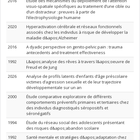
2016
Étude des mécanismes du déploiement de l’attention
visuo-spatiale spécifiques au traitement d’une cible ou
d’un distracteur : preuves à partir de
l’électrophysiologie humaine
2020
Hyperactivation cérébrale et réseaux fonctionnels
associés chez les individus à risque de développer la
maladie d&apos;Alzheimer
2016
A dyadic perspective on genito-pelvic pain : trauma
antecedents and treatment effectiveness
1992
L&apos;analyse des rêves à travers l&apos;oeuvre de
Freud et de Jung
2026
Analyse de profils latents d’enfants d’âge préscolaire
victimes d’agression sexuelle et de leur trajectoire
développementale sur un an
2000
Étude comparative exploratoire de différents
comportements préventifs primaires et tertiaires chez
des individus diagnostiqués séropositifs et
séronégatifs
1994
Étude du réseau social des adolescents présentant
des risques d&apos;abandon scolaire
1992
Santé mentale et stratégies d&apos;adaptation chez