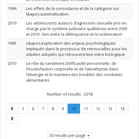
1994
Les effets de la consistance et de la catégorie sur
l&apos;automatisation
2019
Les adolescents auteurs d’agression sexuelle pris en
charge par le système judiciaire québécois entre 2005
et 2010 : lien entre la délinquance et la victimisation
1995
L&apos;exploration des enjeux psychologiques
impliqués dans le processus de retrouvailles pour les
adultes adoptés qui retrouvent leur mère biologique
2010
Le rôle du sentiment d’efficacité personnelle, de
l’insatisfaction corporelle et de l’alexithymie dans
l’étiologie et le maintien des troubles des conduites
alimentaires
Number of results :
2018
Previous
Page
Page
Page
Page
Page
Page
.
Page
Page
Page
Page
5
6
7
8
9
10
11
12
13
14
page
Current
Next
page.
page
50 results per page