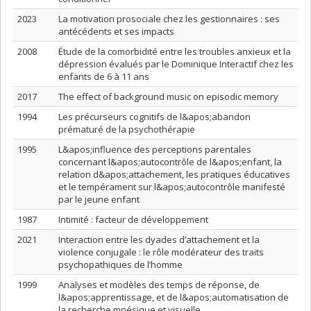
2023
La motivation prosociale chez les gestionnaires : ses
antécédents et ses impacts
2008
Étude de la comorbidité entre les troubles anxieux et la
dépression évalués par le Dominique Interactif chez les
enfants de 6 à 11 ans
2017
The effect of background music on episodic memory
1994
Les précurseurs cognitifs de l&apos;abandon
prématuré de la psychothérapie
1995
L&apos;influence des perceptions parentales
concernant l&apos;autocontrôle de l&apos;enfant, la
relation d&apos;attachement, les pratiques éducatives
et le tempérament sur l&apos;autocontrôle manifesté
par le jeune enfant
1987
Intimité : facteur de développement
2021
Interaction entre les dyades d’attachement et la
violence conjugale : le rôle modérateur des traits
psychopathiques de l’homme
1999
Analyses et modèles des temps de réponse, de
l&apos;apprentissage, et de l&apos;automatisation de
la recherche mnésique et visuelle