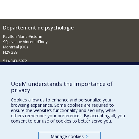
Département de psychologie
Pavillon Marie-Victorin
90, avenue Vincent d'Indy
Montréal (QC)
H2V 2S9
514 343-6972
Nouvelles et événements
Comment soutenir le Département?
UdeM understands the importance of
privacy
BESOIN D'AIDE?
Cookies allow us to enhance and personalize your
Plan du site
browsing experience. Some cookies are required to
Signaler une erreur
ensure the website’s functionality and security, while
others remember your preferences. By accepting all, you
Accessibilité
consent to our use of cookies to better serve you.
FACULTÉ DES ARTS ET DES SCIENCES
Manage cookies
>