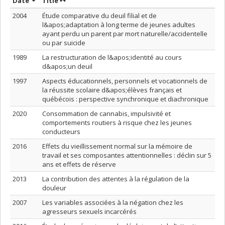
Sort by date in ascending order
Sort by title in ascending order
Date
Title
2004
Étude comparative du deuil filial et de
l&apos;adaptation à long terme de jeunes adultes
ayant perdu un parent par mort naturelle/accidentelle
ou par suicide
1989
La restructuration de l&apos;identité au cours
d&apos;un deuil
1997
Aspects éducationnels, personnels et vocationnels de
la réussite scolaire d&apos;élèves français et
québécois : perspective synchronique et diachronique
2020
Consommation de cannabis, impulsivité et
comportements routiers à risque chez les jeunes
conducteurs
2016
Effets du vieillissement normal sur la mémoire de
travail et ses composantes attentionnelles : déclin sur 5
ans et effets de réserve
2013
La contribution des attentes à la régulation de la
douleur
2007
Les variables associées à la négation chez les
agresseurs sexuels incarcérés